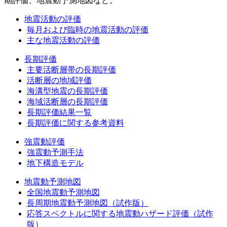
期評価、地震動予測地図など。
地震活動の評価
毎月および臨時の地震活動の評価
主な地震活動の評価
長期評価
主要活断層帯の長期評価
活断層の地域評価
海溝型地震の長期評価
海域活断層の長期評価
長期評価結果一覧
長期評価に関する参考資料
強震動評価
強震動予測手法
地下構造モデル
地震動予測地図
全国地震動予測地図
長周期地震動予測地図（試作版）
応答スペクトルに関する地震動ハザード評価（試作
版）