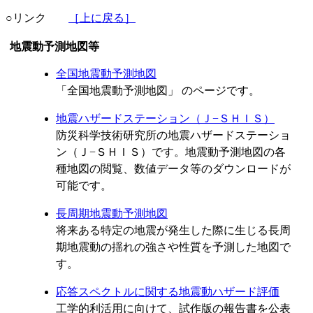
○リンク
［上に戻る］
地震動予測地図等
全国地震動予測地図
「全国地震動予測地図」 のページです。
地震ハザードステーション（Ｊ−ＳＨＩＳ）
防災科学技術研究所の地震ハザードステーショ
ン（Ｊ−ＳＨＩＳ）です。地震動予測地図の各
種地図の閲覧、数値データ等のダウンロードが
可能です。
長周期地震動予測地図
将来ある特定の地震が発生した際に生じる長周
期地震動の揺れの強さや性質を予測した地図で
す。
応答スペクトルに関する地震動ハザード評価
工学的利活用に向けて、試作版の報告書を公表