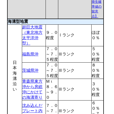
発生確
率値の
留意
点】
海溝型地震
超巨大地震
（東北地方
９．０
ほぼ
Ⅰランク
太平洋沖
程度
０％
型）
７．０
５
福島県沖
～７．
Ⅲランク
０％
５程度
程度
日
７．０
８
本
茨城県沖
～７．
Ⅲランク
０％
海
５程度
程度
溝
青森県東方
Ｍ
ｔ
沿
３
沖から房総
８．６
い
Ⅲランク
０％
沖にかけて
～９．
程度
の海溝寄り
０
６
沈み込んだ
７．０
０％
プレート内
～７．
Ⅲランク
～７