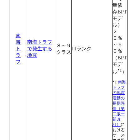
量依
存BPT
モデ
ル）
２
南
０％
海
南海トラフ
～５
８～９
ト
で発生する
Ⅲランク
０％
クラス
ラ
地震
（BPT
フ
モデ
*1
ル
）
*1
南海
トラフ
の地震
活動の
長期評
価（第
二版一
部改
訂）
に
おける
ケース