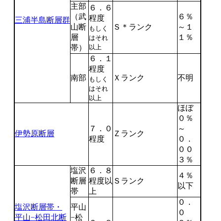
主部
６．６
（武
６％
程度
三浦半島断層群
山断
Ｓ＊ランク
～１
もしく
層
１％
はそれ
帯）
以上
６．１
程度
南部
Ｘランク
不明
もしく
はそれ
以上
ほぼ
０％
７．０
～
伊勢原断層
Ｚランク
程度
０．
００
３％
塩沢
６．８
４％
断層
程度以
Ｓランク
以下
帯
上
０．
塩沢断層帯・
平山
０
平山−松田北断
−松