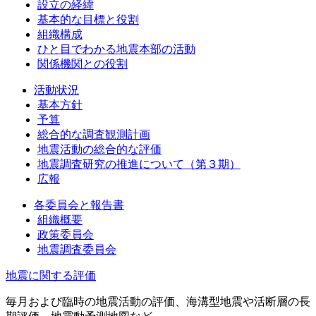
設立の経緯
基本的な目標と役割
組織構成
ひと目でわかる地震本部の活動
関係機関との役割
活動状況
基本方針
予算
総合的な調査観測計画
地震活動の総合的な評価
地震調査研究の推進について（第３期）
広報
各委員会と報告書
組織概要
政策委員会
地震調査委員会
地震に関する評価
毎月および臨時の地震活動の評価、海溝型地震や活断層の長