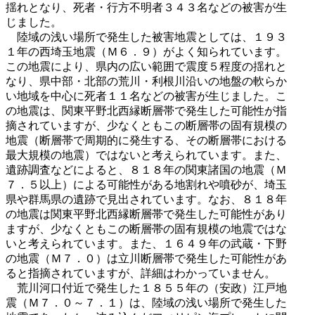
揺れとなり、死者・行方不明者３４３名などの被害が生
じました。
陸域の浅い場所で発生した被害地震としては、１９３
１年の西埼玉地震（Ｍ６．９）がよく知られています。
この地震により、県内の広い範囲で震度５程度の揺れと
なり、県中部・北部の荒川・利根川沿いの地盤の軟らか
い地域を中心に死者１１名などの被害が生じました。こ
の地震は、関東平野北西縁断層帯で発生した可能性が指
摘されていますが、少なくともこの断層帯の固有規模の
地震（断層帯で周期的に発生する、その断層帯における
最大規模の地震）ではないと考えられています。また、
遺跡調査などによると、８１８年の関東諸国の地震（Ｍ
７．５以上）による可能性がある地割れや噴砂が、埼玉
県や群馬県の遺跡で見出されています。なお、８１８年
の地震は関東平野北西縁断層帯で発生した可能性があり
ますが、少なくともこの断層帯の固有規模の地震ではな
いと考えられています。また、１６４９年の武蔵・下野
の地震（Ｍ７．０）は立川断層帯で発生した可能性があ
ると指摘されていますが、詳細はわかっていません。
荒川河口付近で発生した１８５５年の（安政）江戸地
震（Ｍ７．０～７．１）は、陸域の浅い場所で発生した