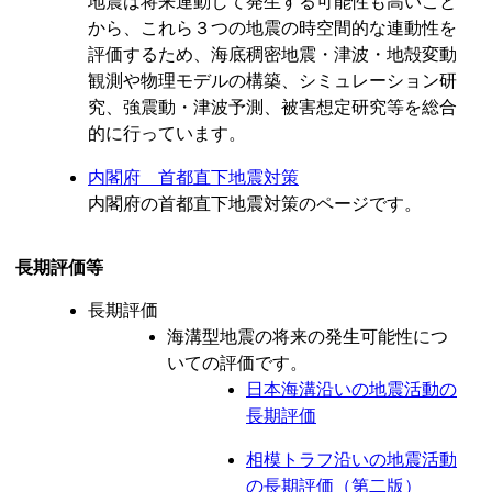
地震は将来連動して発生する可能性も高いこと
から、これら３つの地震の時空間的な連動性を
評価するため、海底稠密地震・津波・地殻変動
観測や物理モデルの構築、シミュレーション研
究、強震動・津波予測、被害想定研究等を総合
的に行っています。
内閣府 首都直下地震対策
内閣府の首都直下地震対策のページです。
長期評価等
長期評価
海溝型地震の将来の発生可能性につ
いての評価です。
日本海溝沿いの地震活動の
長期評価
相模トラフ沿いの地震活動
の長期評価（第二版）