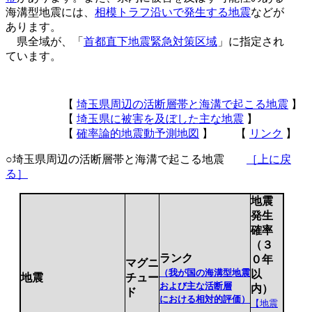
海溝型地震には、
相模トラフ沿いで発生する地震
などが
あります。
県全域が、「
首都直下地震緊急対策区域
」に指定され
ています。
【
埼玉県周辺の活断層帯と海溝で起こる地震
】
【
埼玉県に被害を及ぼした主な地震
】
【
確率論的地震動予測地図
】 【
リンク
】
○埼玉県周辺の活断層帯と海溝で起こる地震
［上に戻
る］
地震
発生
確率
（３
ランク
０年
マグニ
（我が国の海溝型地震
以
地震
チュー
および主な活断層
内）
ド
における相対的評価）
【地震