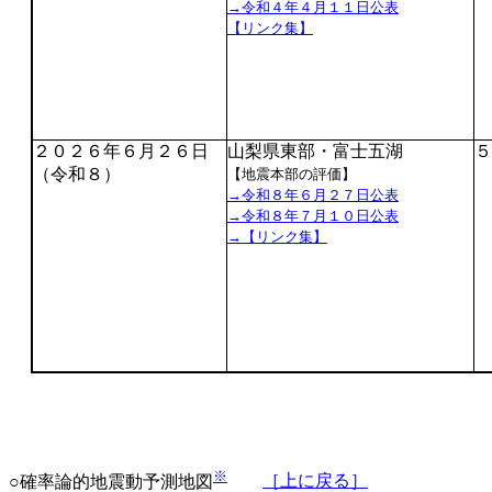
→令和４年４月１１日公表
【リンク集】
２０２６年６月２６日
山梨県東部・富士五湖
５
（令和８）
【地震本部の評価】
→令和８年６月２７日公表
→令和８年７月１０日公表
→【リンク集】
※
○確率論的地震動予測地図
［上に戻る］