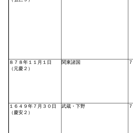
８７８年１１月１日
関東諸国
７
（元慶２）
１６４９年７月３０日
武蔵・下野
７
（慶安２）