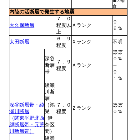
Ⅲの場
合
内陸の活断層で発生する地震
７．０
０．
大久保断層
程度以
Ａランク
６％
上
６．９
太田断層
Ｘランク
不明
程度
ほぼ
深谷
０％
７．９
断層
Ａランク
～
程度
帯
０．
１％
綾瀬
川断
層
深谷断層帯・綾
（鴻
７．０
ほぼ
Ｚランク
瀬川断層
巣
程度
０％
（関東平野北西
−伊
縁断層帯・元荒
奈区
川断層帯）
間）
綾瀬