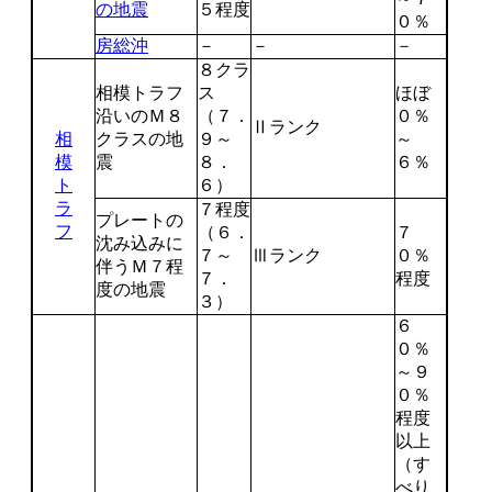
の地震
５程度
０％
房総沖
－
－
－
８クラ
相模トラフ
ス
ほぼ
沿いのＭ８
（７．
０％
Ⅱランク
相
クラスの地
９～
～
模
震
８．
６％
ト
６）
ラ
７程度
プレートの
フ
（６．
７
沈み込みに
７～
Ⅲランク
０％
伴うＭ７程
７．
程度
度の地震
３）
６
０％
～９
０％
程度
以上
（す
べり