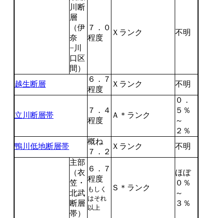
川断
層
（伊
７．０
Ｘランク
不明
奈
程度
−川
口区
間）
６．７
越生断層
Ｘランク
不明
程度
０．
７．４
５％
立川断層帯
Ａ＊ランク
程度
～
２％
概ね
鴨川低地断層帯
Ｘランク
不明
７．２
主部
６．７
（衣
ほぼ
程度
笠・
０％
Ｓ＊ランク
もしく
北武
～
はそれ
断層
３％
以上
帯）