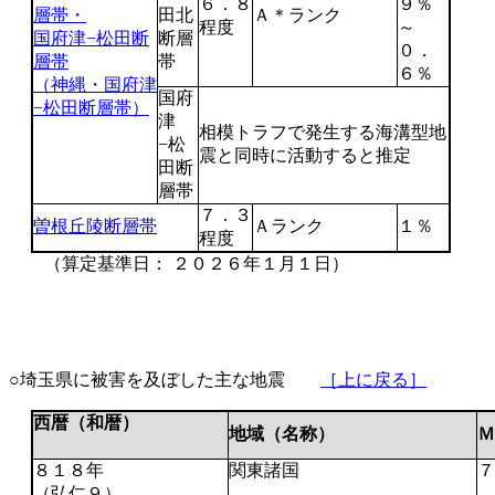
６．８
９％
層帯・
田北
Ａ＊ランク
程度
～
国府津−松田断
断層
０．
層帯
帯
６％
（神縄・国府津
国府
−松田断層帯）
津
相模トラフで発生する海溝型地
−松
震と同時に活動すると推定
田断
層帯
７．３
曽根丘陵断層帯
Ａランク
１％
程度
（算定基準日： ２０２６年１月１日）
○埼玉県に被害を及ぼした主な地震
［上に戻る］
西暦（和暦）
地域（名称）
Ｍ
８１８年
関東諸国
７
（弘仁９）