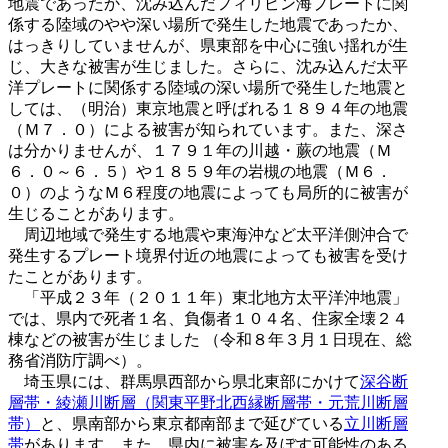
地震であったか、沈み込んだフィリピン海プレートに関
係する陸域のやや深い場所で発生した地震であったか、
はっきりしていませんが、県東部を中心に強い揺れが生
じ、大きな被害が生じました。さらに、沈み込んだ太平
洋プレートに関係する陸域の深い場所で発生した地震と
しては、（明治）東京地震と呼ばれる１８９４年の地震
（Ｍ７．０）による被害が知られています。また、深さ
は分かりませんが、１７９１年の川越・蕨の地震（Ｍ
６．０～６．５）や１８５９年の岩槻の地震（Ｍ６．
０）のようなＭ６程度の地震によっても局所的に被害が
生じることがあります。
周辺地域で発生する地震や東海沖など太平洋側沖合で
発生するプレート境界付近の地震によっても被害を受け
たことがあります。
「平成２３年（２０１１年）東北地方太平洋沖地震」
では、県内で死者１名、負傷者１０４名、住家全壊２４
棟などの被害が生じました （令和８年３月１日現在、総
務省消防庁調べ）。
埼玉県には、群馬県西部から県北東部にかけて
深谷断
層帯・綾瀬川断層（関東平野北西縁断層帯・元荒川断層
帯）
と、県南部から東京都南部まで延びている
立川断層
帯
があります。また、県内に被害を及ぼす可能性のある