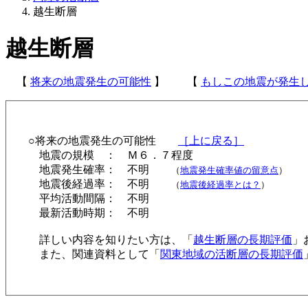
越生断層
越生断層
【
将来の地震発生の可能性
】 【
もしこの地震が発生
○将来の地震発生の可能性
［上に戻る］
地震の規模 ： Ｍ６．７程度
地震発生確率： 不明
（
地震発生確率値の留意点
）
地震後経過率： 不明
（
地震後経過率とは？
）
平均活動間隔： 不明
最新活動時期： 不明
詳しい内容を知りたい方は、「
越生断層の長期評価
」
また、関連資料として「
関東地域の活断層の長期評価