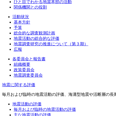
ひと目でわかる地震本部の活動
関係機関との役割
活動状況
基本方針
予算
総合的な調査観測計画
地震活動の総合的な評価
地震調査研究の推進について（第３期）
広報
各委員会と報告書
組織概要
政策委員会
地震調査委員会
地震に関する評価
毎月および臨時の地震活動の評価、海溝型地震や活断層の長
地震活動の評価
毎月および臨時の地震活動の評価
主な地震活動の評価