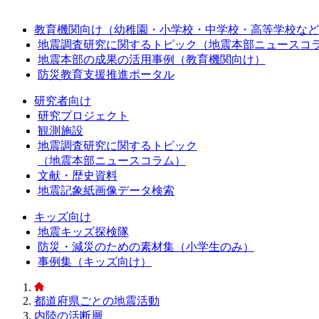
教育機関向け（幼稚園・小学校・中学校・高等学校など
地震調査研究に関するトピック（地震本部ニュースコ
地震本部の成果の活用事例（教育機関向け）
防災教育支援推進ポータル
研究者向け
研究プロジェクト
観測施設
地震調査研究に関するトピック
（地震本部ニュースコラム）
文献・歴史資料
地震記象紙画像データ検索
キッズ向け
地震キッズ探検隊
防災・減災のための素材集（小学生のみ）
事例集（キッズ向け）
都道府県ごとの地震活動
内陸の活断層