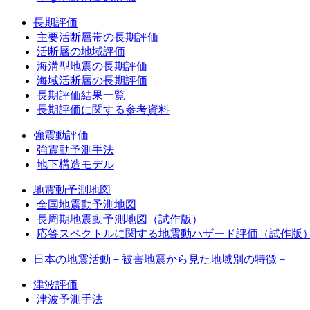
長期評価
主要活断層帯の長期評価
活断層の地域評価
海溝型地震の長期評価
海域活断層の長期評価
長期評価結果一覧
長期評価に関する参考資料
強震動評価
強震動予測手法
地下構造モデル
地震動予測地図
全国地震動予測地図
長周期地震動予測地図（試作版）
応答スペクトルに関する地震動ハザード評価（試作版
日本の地震活動－被害地震から見た地域別の特徴－
津波評価
津波予測手法