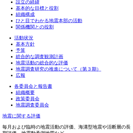
設立の経緯
基本的な目標と役割
組織構成
ひと目でわかる地震本部の活動
関係機関との役割
活動状況
基本方針
予算
総合的な調査観測計画
地震活動の総合的な評価
地震調査研究の推進について（第３期）
広報
各委員会と報告書
組織概要
政策委員会
地震調査委員会
地震に関する評価
毎月および臨時の地震活動の評価、海溝型地震や活断層の長