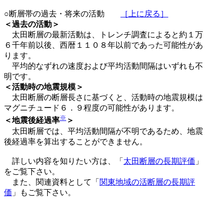
○断層帯の過去・将来の活動
［上に戻る］
＜過去の活動＞
太田断層の最新活動は、トレンチ調査によると約１万
６千年前以後、西暦１１０８年以前であった可能性があ
ります。
平均的なずれの速度および平均活動間隔はいずれも不
明です。
＜活動時の地震規模＞
太田断層の断層長さに基づくと、活動時の地震規模は
マグニチュード６．９程度の可能性があります。
※
＜地震後経過率
＞
太田断層では、平均活動間隔が不明であるため、地震
後経過率を算出することができません。
詳しい内容を知りたい方は、「
太田断層の長期評価
」
をご覧下さい。
また、関連資料として「
関東地域の活断層の長期評
価
」もご覧下さい。