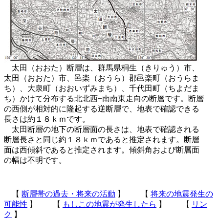
太田（おおた）断層は、群馬県桐生（きりゅう）市、
太田（おおた）市、邑楽（おうら）郡邑楽町（おうらま
ち）、大泉町（おおいずみまち）、千代田町（ちよだま
ち）かけて分布する北北西−南南東走向の断層です。断層
の西側が相対的に隆起する逆断層で、地表で確認できる
長さは約１８ｋｍです。
太田断層の地下の断層面の長さは、地表で確認される
断層長さと同じ約１８ｋｍであると推定されます。断層
面は西傾斜であると推定されます。傾斜角および断層面
の幅は不明です。
【
断層帯の過去・将来の活動
】 【
将来の地震発生の
可能性
】 【
もしこの地震が発生したら
】 【
リン
ク
】