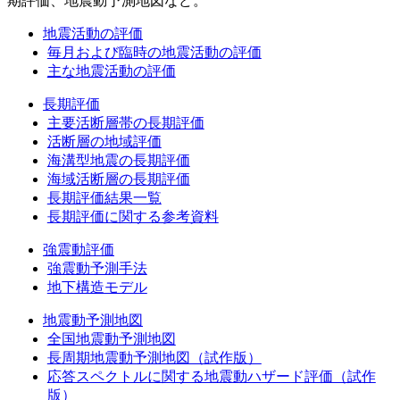
期評価、地震動予測地図など。
地震活動の評価
毎月および臨時の地震活動の評価
主な地震活動の評価
長期評価
主要活断層帯の長期評価
活断層の地域評価
海溝型地震の長期評価
海域活断層の長期評価
長期評価結果一覧
長期評価に関する参考資料
強震動評価
強震動予測手法
地下構造モデル
地震動予測地図
全国地震動予測地図
長周期地震動予測地図（試作版）
応答スペクトルに関する地震動ハザード評価（試作
版）