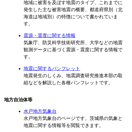
地域に被害を及ぼす地震のタイプ、これまでに
発生した主な被害地震の概要、都道府県別（北
海道は地域別）の特徴について書かれていま
す。
震源・震度に関する情報
気象庁、防災科学技術研究所、大学などの地震
観測データに基づく震源・震度に関する情報で
す。
地震に関するパンフレット
地震発生のしくみ、地震調査研究推進本部の取
組などを解説した各種パンフレットです。
地方自治体等
水戸地方気象台
水戸地方気象台のページです。茨城県の気象と
地震に関する情報等を閲覧できます。