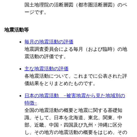
国土地理院の活断層図（都市圏活断層図）のペ
ージです。
地震活動等
毎月の地震活動の評価
地震調査委員会による毎月（および臨時）の地
震活動の評価です。
主な地震活動の評価
各地震活動について、これまでに公表された評
価結果をとりまとめたものです。
日本の地震活動 −被害地震から見た地域別の
特徴−
全国の地震活動の概要と地震に関する基礎知
識、そして、日本を北海道、東北、関東、中
部、近畿、中国・四国及び九州・沖縄に区分
し、その地方の地震活動の概要をはじめ、その