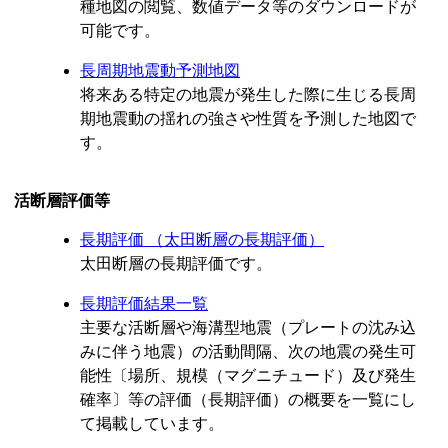
種地図の閲覧、数値データ等のダウンロードが
可能です。
長周期地震動予測地図
将来ある特定の地震が発生した際に生じる長周
期地震動の揺れの強さや性質を予測した地図で
す。
活断層評価等
長期評価 （太田断層の長期評価）
太田断層の長期評価です。
長期評価結果一覧
主要な活断層や海溝型地震（プレートの沈み込
みに伴う地震）の活動間隔、次の地震の発生可
能性〔場所、規模（マグニチュード）及び発生
確率〕等の評価（長期評価）の概要を一覧にし
て掲載しています。