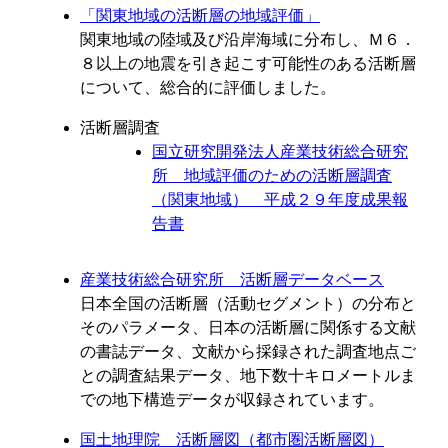
「関東地域の活断層の地域評価」
関東地域の陸域及び沿岸海域に分布し、Ｍ６．
８以上の地震を引き起こす可能性のある活断層
について、総合的に評価しました。
活断層調査
国立研究開発法人産業技術総合研究
所 地域評価のための活断層調査
（関東地域） 平成２９年度成果報
告書
産業技術総合研究所 活断層データベース
日本全国の活断層（活動セグメント）の分布と
そのパラメータ、日本の活断層に関係する文献
の書誌データ、文献から採録された調査地点ご
との調査結果データ、地下数十キロメートルま
での地下構造データが収録されています。
国土地理院 活断層図（都市圏活断層図）