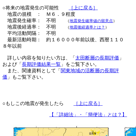
○将来の地震発生の可能性
［上に戻る］
地震の規模 ： Ｍ６．９程度
地震発生確率： 不明
（
地震発生確率値の留意点
）
地震後経過率： 不明
（
地震後経過率とは？
）
平均活動間隔： 不明
最新活動時期： 約１６０００年前以後、西暦１１０
８年以前
詳しい内容を知りたい方は、「
太田断層の長期評価
」
および「
長期評価結果一覧
」をご覧下さい。
また、関連資料として「
関東地域の活断層の長期評
価
」もご覧下さい。
○もしこの地震が発生したら
［上に戻る］
【「詳細法」・「簡便法」とは？】