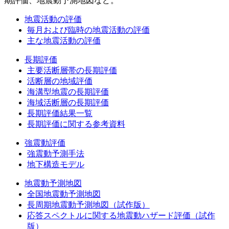
期評価、地震動予測地図など。
地震活動の評価
毎月および臨時の地震活動の評価
主な地震活動の評価
長期評価
主要活断層帯の長期評価
活断層の地域評価
海溝型地震の長期評価
海域活断層の長期評価
長期評価結果一覧
長期評価に関する参考資料
強震動評価
強震動予測手法
地下構造モデル
地震動予測地図
全国地震動予測地図
長周期地震動予測地図（試作版）
応答スペクトルに関する地震動ハザード評価（試作
版）