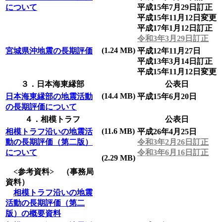
について
平成15年7月29日訂正
平成15年11月12日変更
平成17年1月12日訂正
令和3年3月29日訂正
(1.24 MB)
宮城県沖地震の長期評価
平成12年11月27日
平成13年3月14日訂正
平成15年11月12日変更
３．日本海東縁部
公表日
(14.4 MB)
日本海東縁部の地震活動
平成15年6月20日
の長期評価について
４．相模トラフ
公表日
(11.6 MB)
相模トラフ沿いの地震活
平成26年4月25日
動の長期評価（第二版）
令和3年2月26日訂正
について
令和3年6月16日訂正
(2.29 MB)
<参考資料> （事務局
資料）
相模トラフ沿いの地震
活動の長期評価（第二
版）の概要資料