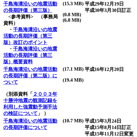
(15.3 MB)
千島海溝沿いの地震活動
平成29年12月19日
の長期評価（第三版）
平成30年3月30日訂正
(0.8 MB)
<参考資料> （事務局
(6.8 MB)
資料）
・
千島海溝沿いの地震
活動の長期評価（第三
版）改訂のポイント
・
千島海溝沿いの地震
活動の長期評価（第三
版）概要資料
(17.1 MB)
千島海溝沿いの地震活動
平成16年12月20日
の長期評価（第二版）に
(19.4 MB)
ついて
（別添資料「
２００３年
十勝沖地震の観測記録を
利用した強震動予測手法
の検証について
」 ）
(10.7 MB)
千島海溝沿いの地震活動
平成15年3月24日
の長期評価について
平成15年8月14日訂正
平成15年11月12日変更