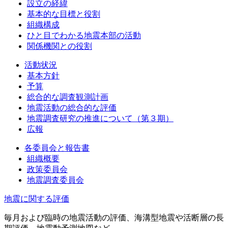
設立の経緯
基本的な目標と役割
組織構成
ひと目でわかる地震本部の活動
関係機関との役割
活動状況
基本方針
予算
総合的な調査観測計画
地震活動の総合的な評価
地震調査研究の推進について（第３期）
広報
各委員会と報告書
組織概要
政策委員会
地震調査委員会
地震に関する評価
毎月および臨時の地震活動の評価、海溝型地震や活断層の長