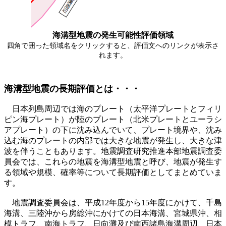
海溝型地震の発生可能性評価領域
四角で囲った領域名をクリックすると、評価文へのリンクが表示さ
れます。
海溝型地震の長期評価とは・・・
日本列島周辺では海のプレート（太平洋プレートとフィリ
ピン海プレート）が陸のプレート（北米プレートとユーラシ
アプレート）の下に沈み込んでいて、プレート境界や、沈み
込む海のプレートの内部では大きな地震が発生し、大きな津
波を伴うこともあります。地震調査研究推進本部地震調査委
員会では、これらの地震を海溝型地震と呼び、地震が発生す
る領域や規模、確率等について長期評価としてまとめていま
す。
地震調査委員会は、平成12年度から15年度にかけて、千島
海溝、三陸沖から房総沖にかけての日本海溝、宮城県沖、相
模トラフ、南海トラフ、日向灘及び南西諸島海溝周辺、日本