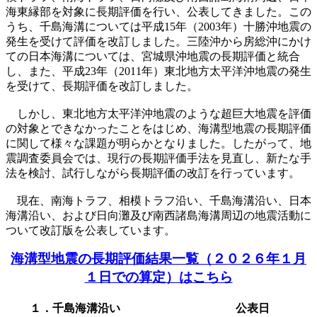
海東縁部を対象に長期評価を行い、公表してきました。この
うち、千島海溝については平成15年（2003年）十勝沖地震の
発生を受けて評価を改訂しました。三陸沖から房総沖にかけ
ての日本海溝については、宮城県沖地震の長期評価と統合
し、また、平成23年（2011年）東北地方太平洋沖地震の発生
を受けて、長期評価を改訂しました。
しかし、東北地方太平洋沖地震のような超巨大地震を評価
の対象とできなかったことをはじめ、海溝型地震の長期評価
に関して様々な課題が明らかとなりました。したがって、地
震調査委員会では、現行の長期評価手法を見直し、新たな手
法を検討、試行しながら長期評価の改訂を行っています。
現在、南海トラフ、相模トラフ沿い、千島海溝沿い、日本
海溝沿い、および日向灘及び南西諸島海溝周辺の地震活動に
ついて改訂版を公表しています。
海溝型地震の長期評価結果一覧（２０２６年１月
１日での算定）はこちら
１．千島海溝沿い
公表日