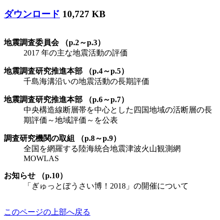
ダウンロード
10,727 KB
地震調査委員会 （p.2～p.3）
2017 年の主な地震活動の評価
地震調査研究推進本部 （p.4～p.5）
千島海溝沿いの地震活動の長期評価
地震調査研究推進本部 （p.6～p.7）
中央構造線断層帯を中心とした四国地域の活断層の長
期評価～地域評価～を公表
調査研究機関の取組 （p.8～p.9）
全国を網羅する陸海統合地震津波火山観測網
MOWLAS
お知らせ （p.10）
「ぎゅっとぼうさい博！2018」の開催について
このページの上部へ戻る