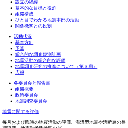
設立の経緯
基本的な目標と役割
組織構成
ひと目でわかる地震本部の活動
関係機関との役割
活動状況
基本方針
予算
総合的な調査観測計画
地震活動の総合的な評価
地震調査研究の推進について（第３期）
広報
各委員会と報告書
組織概要
政策委員会
地震調査委員会
地震に関する評価
毎月および臨時の地震活動の評価、海溝型地震や活断層の長