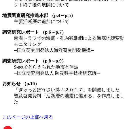
クト終了後の展開について
地震調査研究推進本部 （p.4～p.5）
主要活断層の追加について
調査研究レポート （p.6～p.7）
南海トラフでの海底・孔内観測網による海底地殻変動
モニタリング
─国立研究開発法人海洋研究開発機構─
調査研究レポート （p.8～p.9）
S-netでとらえられた地震と津波
─国立研究開発法人 防災科学技術研究所─
お知らせ （p.10）
「ぎゅっとぼうさい博！２０１７」を開催しました
普及啓発資料「活断層の地震に備える」を作成しまし
た
このページの上部へ戻る