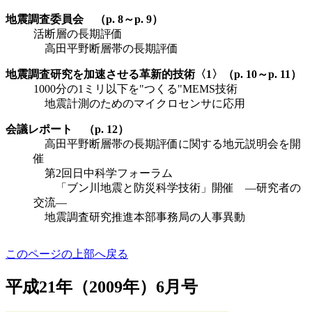
地震調査委員会 （p. 8～p. 9）
活断層の長期評価
高田平野断層帯の長期評価
地震調査研究を加速させる革新的技術〈1〉（p. 10～p. 11）
1000分の1ミリ以下を"つくる"MEMS技術
地震計測のためのマイクロセンサに応用
会議レポート （p. 12）
高田平野断層帯の長期評価に関する地元説明会を開
催
第2回日中科学フォーラム
「ブン川地震と防災科学技術」開催 ―研究者の
交流―
地震調査研究推進本部事務局の人事異動
このページの上部へ戻る
平成21年（2009年）6月号