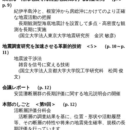
p. 9）
紀伊半島沖と、根室沖から房総沖にかけてのより正確
な地震活動の把握
長期観測型海底地震計を設置して多点・高密度な観
測を長期に実施
(国立大学法人東京大学地震研究所 金沢 敏彦)
地震調査研究を加速させる革新的技術 ＜5＞ （p. 10～p.
11）
地震波干渉法
雑音を信号に変える技術
(国立大学法人京都大学大学院工学研究科 松岡 俊
文)
会議レポート （p. 12）
安芸灘断層群の長期評価に関する地元説明会の開催
本部のしごと ＜第9回＞ （p. 12）
活断層評価分科会
活断層の調査結果を基に、位置・形状や活動履歴
等、その断層の特性や将来の地震発生確率、規模の長
期評価を行っています