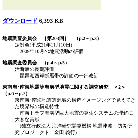
ダウンロード
6,393 KB
地震調査委員会 ［第203回］ （p.2～p.3）
定例会(平成21年11月10日)
2009年10月の地震活動の評価
地震調査委員会 （p.4～p.5）
活断層の長期評価
琵琶湖西岸断層帯の評価の一部改訂
東南海･南海地震等海溝型地震に関する調査研究 ＜2＞
（p.6～p.7）
東南海･南海地震震源域の構造イメージングで見えてき
た境界域の構造特性
南海トラフ海溝型巨大地震の発生システムの理解に
大きな貢献
(独立行政法人 海洋研究開発機構 地震津波・防災研
究プロジェクト 金田 義行)