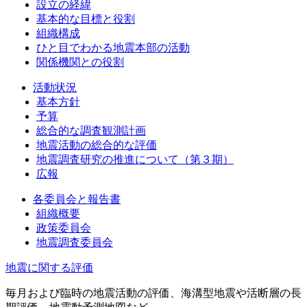
設立の経緯
基本的な目標と役割
組織構成
ひと目でわかる地震本部の活動
関係機関との役割
活動状況
基本方針
予算
総合的な調査観測計画
地震活動の総合的な評価
地震調査研究の推進について（第３期）
広報
各委員会と報告書
組織概要
政策委員会
地震調査委員会
地震に関する評価
毎月および臨時の地震活動の評価、海溝型地震や活断層の長