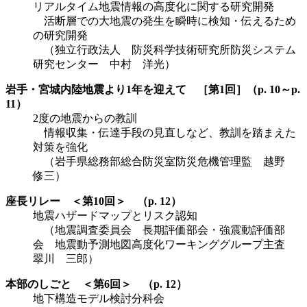
リアルタイム地震情報の高度化に関する研究開発
活断層での大地震の発生を瞬時に検知・伝えるため
の研究開発
（独立行政法人 防災科学技術研究所防災システム
研究センター 中村 洋光）
岩手・宮城内陸地震より1年を迎えて ［第1回］（p. 10～p.
11）
2度の地震からの教訓
情報収集・伝達手段の見直しなど、教訓を踏まえた
対策を強化
（岩手県総務部総合防災室防災危機管理監 越野
修三）
座長リレー ＜第10回＞ （p. 12）
地震ハザードマップとリスク認知
（地震調査委員会 長期評価部会・強震動評価部
会 地震動予測地図高度化ワーキンググループ主査
翠川 三郎）
本部のしごと ＜第6回＞ （p. 12）
地下構造モデル検討分科会