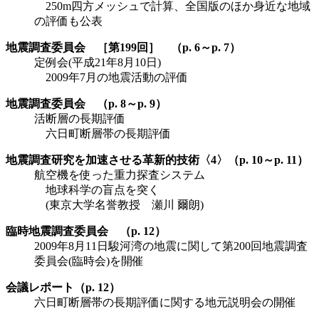
250m四方メッシュで計算、全国版のほか身近な地域
の評価も公表
地震調査委員会 ［第199回］ （p. 6～p. 7）
定例会(平成21年8月10日)
2009年7月の地震活動の評価
地震調査委員会 （p. 8～p. 9）
活断層の長期評価
六日町断層帯の長期評価
地震調査研究を加速させる革新的技術〈4〉（p. 10～p. 11）
航空機を使った重力探査システム
地球科学の盲点を突く
(東京大学名誉教授 瀬川 爾朗)
臨時地震調査委員会 （p. 12）
2009年8月11日駿河湾の地震に関して第200回地震調査
委員会(臨時会)を開催
会議レポート（p. 12）
六日町断層帯の長期評価に関する地元説明会の開催