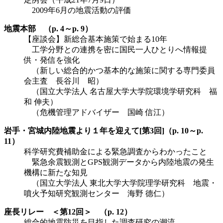
2009年6月の地震活動の評価
地震本部 （p. 4～p. 9）
【座談会】新総合基本施策で始まる10年
工学分野との連携を密に国民一人ひとりへ情報提
供・発信を強化
（新しい総合的かつ基本的な施策に関する専門委員
会主査 長谷川 昭）
（国立大学法人 名古屋大学大学院環境学研究科 福
和 伸夫）
（危機管理アドバイザー 国崎 信江）
岩手・宮城内陸地震より１年を迎えて[第3回]（p. 10～p.
11）
科学研究費補助金による緊急調査からわかったこと
緊急余震観測とGPS観測データから内陸地震の発生
機構に新たな知見
（国立大学法人 東北大学大学院理学研究科 地震・
噴火予知研究観測センター 海野 德仁）
座長リレー ＜第12回＞ （p. 12）
総合的地震防災を目指した調査研究の潮流