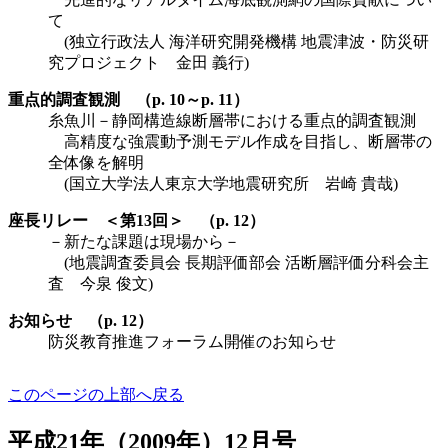
て
(独立行政法人 海洋研究開発機構 地震津波・防災研
究プロジェクト 金田 義行)
重点的調査観測 （p. 10～p. 11）
糸魚川－静岡構造線断層帯における重点的調査観測
高精度な強震動予測モデル作成を目指し、断層帯の
全体像を解明
(国立大学法人東京大学地震研究所 岩崎 貴哉)
座長リレー ＜第13回＞ （p. 12）
－新たな課題は現場から－
(地震調査委員会 長期評価部会 活断層評価分科会主
査 今泉 俊文)
お知らせ （p. 12）
防災教育推進フォーラム開催のお知らせ
このページの上部へ戻る
平成21年（2009年）12月号