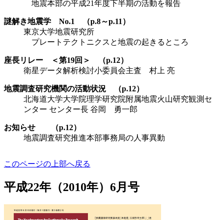
地震本部の平成21年度下半期の活動を報告
謎解き地震学 No.1 （p.8～p.11）
東京大学地震研究所
プレートテクトニクスと地震の起きるところ
座長リレー ＜第19回＞ （p.12）
衛星データ解析検討小委員会主査 村上 亮
地震調査研究機関の活動状況 （p.12）
北海道大学大学院理学研究院附属地震火山研究観測セ
ンター センター長 谷岡 勇一郎
お知らせ （p.12）
地震調査研究推進本部事務局の人事異動
このページの上部へ戻る
平成22年（2010年）6月号