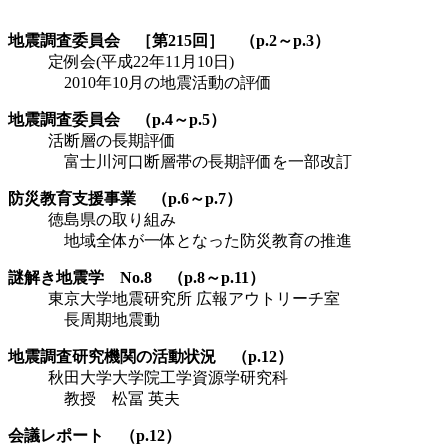
地震調査委員会 ［第215回］ （p.2～p.3）
定例会(平成22年11月10日)
2010年10月の地震活動の評価
地震調査委員会 （p.4～p.5）
活断層の長期評価
富士川河口断層帯の長期評価を一部改訂
防災教育支援事業 （p.6～p.7）
徳島県の取り組み
地域全体が一体となった防災教育の推進
謎解き地震学 No.8 （p.8～p.11）
東京大学地震研究所 広報アウトリーチ室
長周期地震動
地震調査研究機関の活動状況 （p.12）
秋田大学大学院工学資源学研究科
教授 松冨 英夫
会議レポート （p.12）