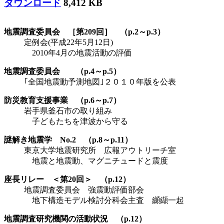
ダウンロード
8,412 KB
地震調査委員会 ［第209回］ （p.2～p.3）
定例会(平成22年5月12日)
2010年4月の地震活動の評価
地震調査委員会 （p.4～p.5）
｢全国地震動予測地図｣２０１０年版を公表
防災教育支援事業 （p.6～p.7）
岩手県釜石市の取り組み
子どもたちを津波から守る
謎解き地震学 No.2 （p.8～p.11）
東京大学地震研究所 広報アウトリーチ室
地震と地震動、マグニチュードと震度
座長リレー ＜第20回＞ （p.12）
地震調査委員会 強震動評価部会
地下構造モデル検討分科会主査 纐纈一起
地震調査研究機関の活動状況 （p.12）