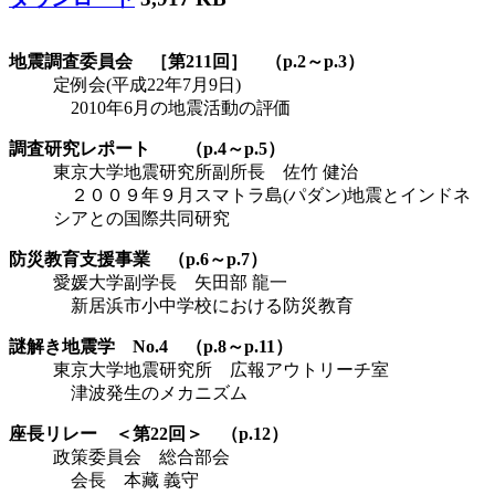
地震調査委員会 ［第211回］ （p.2～p.3）
定例会(平成22年7月9日)
2010年6月の地震活動の評価
調査研究レポート （p.4～p.5）
東京大学地震研究所副所長 佐竹 健治
２００９年９月スマトラ島(パダン)地震とインドネ
シアとの国際共同研究
防災教育支援事業 （p.6～p.7）
愛媛大学副学長 矢田部 龍一
新居浜市小中学校における防災教育
謎解き地震学 No.4 （p.8～p.11）
東京大学地震研究所 広報アウトリーチ室
津波発生のメカニズム
座長リレー ＜第22回＞ （p.12）
政策委員会 総合部会
会長 本藏 義守