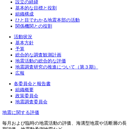
設立の経緯
基本的な目標と役割
組織構成
ひと目でわかる地震本部の活動
関係機関との役割
活動状況
基本方針
予算
総合的な調査観測計画
地震活動の総合的な評価
地震調査研究の推進について（第３期）
広報
各委員会と報告書
組織概要
政策委員会
地震調査委員会
地震に関する評価
毎月および臨時の地震活動の評価、海溝型地震や活断層の長