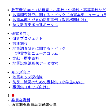
教育機関向け（幼稚園・小学校・中学校・高等学校など
地震調査研究に関するトピック（地震本部ニュースコ
地震本部の成果の活用事例（教育機関向け）
防災教育支援推進ポータル
研究者向け
研究プロジェクト
観測施設
地震調査研究に関するトピック
（地震本部ニュースコラム）
文献・歴史資料
地震記象紙画像データ検索
キッズ向け
地震キッズ探検隊
防災・減災のための素材集（小学生のみ）
事例集（キッズ向け）
委員会資料
地震調査委員会関係報告書