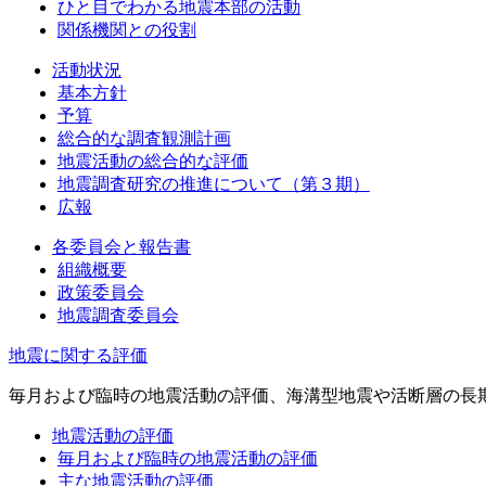
ひと目でわかる地震本部の活動
関係機関との役割
活動状況
基本方針
予算
総合的な調査観測計画
地震活動の総合的な評価
地震調査研究の推進について（第３期）
広報
各委員会と報告書
組織概要
政策委員会
地震調査委員会
地震に関する評価
毎月および臨時の地震活動の評価、海溝型地震や活断層の長
地震活動の評価
毎月および臨時の地震活動の評価
主な地震活動の評価