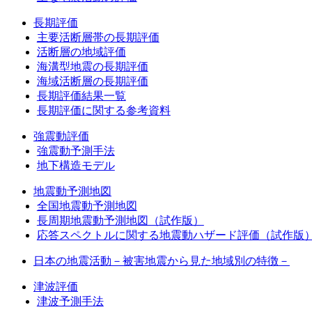
長期評価
主要活断層帯の長期評価
活断層の地域評価
海溝型地震の長期評価
海域活断層の長期評価
長期評価結果一覧
長期評価に関する参考資料
強震動評価
強震動予測手法
地下構造モデル
地震動予測地図
全国地震動予測地図
長周期地震動予測地図（試作版）
応答スペクトルに関する地震動ハザード評価（試作版
日本の地震活動－被害地震から見た地域別の特徴－
津波評価
津波予測手法