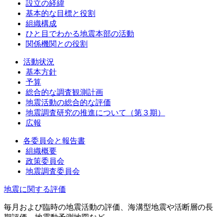
設立の経緯
基本的な目標と役割
組織構成
ひと目でわかる地震本部の活動
関係機関との役割
活動状況
基本方針
予算
総合的な調査観測計画
地震活動の総合的な評価
地震調査研究の推進について（第３期）
広報
各委員会と報告書
組織概要
政策委員会
地震調査委員会
地震に関する評価
毎月および臨時の地震活動の評価、海溝型地震や活断層の長