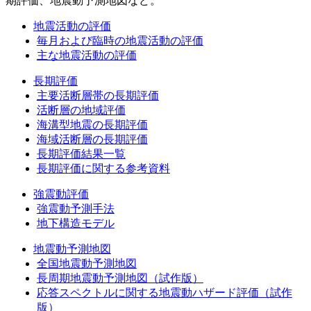
期評価、地震動予測地図など。
地震活動の評価
毎月および臨時の地震活動の評価
主な地震活動の評価
長期評価
主要活断層帯の長期評価
活断層の地域評価
海溝型地震の長期評価
海域活断層の長期評価
長期評価結果一覧
長期評価に関する参考資料
強震動評価
強震動予測手法
地下構造モデル
地震動予測地図
全国地震動予測地図
長周期地震動予測地図（試作版）
応答スペクトルに関する地震動ハザード評価（試作
版）