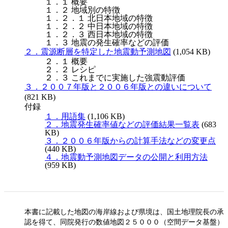
１．１ 概要
１．２ 地域別の特徴
１．２．１ 北日本地域の特徴
１．２．２ 中日本地域の特徴
１．２．３ 西日本地域の特徴
１．３ 地震の発生確率などの評価
２．震源断層を特定した地震動予測地図
(1,054 KB)
２．１ 概要
２．２ レシピ
２．３ これまでに実施した強震動評価
３．２００７年版と２００６年版との違いについて
(821 KB)
付録
１．用語集
(1,106 KB)
２．地震発生確率値などの評価結果一覧表
(683
KB)
３．２００６年版からの計算手法などの変更点
(440 KB)
４．地震動予測地図データの公開と利用方法
(959 KB)
本書に記載した地図の海岸線および県境は、国土地理院長の承
認を得て、同院発行の数値地図２５０００（空間データ基盤）