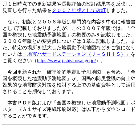
月１日時点での更新結果や長期評価の改訂結果等を反映し、
見直しを行った結果を
２００７年版として改訂
しました。
なお、初版と２００６年版は専門的な内容を中心に報告書
として記載しておりましたが、この２００７年版では、「全
国を概観した地震動予測地図」の概要のみを記載しました。
２００６年版との変更点については３章に記載しました。ま
た、特定の場所を拡大した地震動予測地図などをご覧になり
たい方は
「地震ハザードステーション（Ｊ－ＳＨＩＳ）」
を
ご覧ください（
https://www.j-shis.bosai.go.jp/
）。
今回更新された「確率論的地震動予測地図」も含め、「全
国を概観した地震動予測地図」が、国民の防災意識の向上や
効果的な地震防災対策を検討する上での基礎資料として活用
されることを期待しております。
本書ＰＤＦ版および「全国を概観した地震動予測地図」ポ
スター（Ａ１サイズ用紙印刷対応）は以下からダウンロード
することができます。