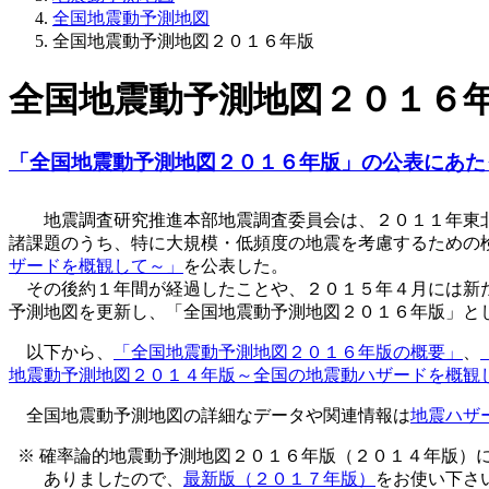
全国地震動予測地図
全国地震動予測地図２０１６年版
全国地震動予測地図２０１６
「全国地震動予測地図２０１６年版」の公表にあた
地震調査研究推進本部地震調査委員会は、２０１１年東北
諸課題のうち、特に大規模・低頻度の地震を考慮するための
ザードを概観して～」
を公表した。
その後約１年間が経過したことや、２０１５年４月には新
予測地図を更新し、「全国地震動予測地図２０１６年版」と
以下から、
「全国地震動予測地図２０１６年版の概要」
、
地震動予測地図２０１４年版～全国の地震動ハザードを概観
全国地震動予測地図の詳細なデータや関連情報は
地震ハザー
※ 確率論的地震動予測地図２０１６年版（２０１４年版）
ありましたので、
最新版（２０１７年版）
をお使い下さ