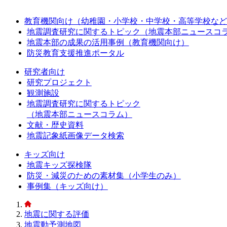
教育機関向け（幼稚園・小学校・中学校・高等学校など
地震調査研究に関するトピック（地震本部ニュースコ
地震本部の成果の活用事例（教育機関向け）
防災教育支援推進ポータル
研究者向け
研究プロジェクト
観測施設
地震調査研究に関するトピック
（地震本部ニュースコラム）
文献・歴史資料
地震記象紙画像データ検索
キッズ向け
地震キッズ探検隊
防災・減災のための素材集（小学生のみ）
事例集（キッズ向け）
地震に関する評価
地震動予測地図