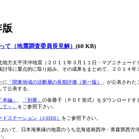
年版
って（地震調査委員長見解）
(60 KB)
地方太平洋沖地震（２０１１年３月１１日・マグニチュード
検討等に重点的に取り組み、その成果をまとめて、２０１４年
たに
「関東地域の活断層の長期評価（第一版）
」が公表された
して公表する。
「本編」
、
「別冊」
の各冊子（ＰＤＦ形式）をダウンロードす
して～」
をご参照下さい。
ドステーション（J-SHIS）
をご参照下さい。
において、日本海東縁の地震のうち北海道南西沖・青森県西方
い。