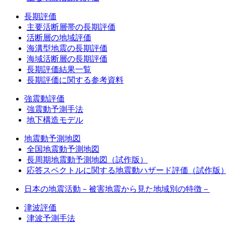
長期評価
主要活断層帯の長期評価
活断層の地域評価
海溝型地震の長期評価
海域活断層の長期評価
長期評価結果一覧
長期評価に関する参考資料
強震動評価
強震動予測手法
地下構造モデル
地震動予測地図
全国地震動予測地図
長周期地震動予測地図（試作版）
応答スペクトルに関する地震動ハザード評価（試作版
日本の地震活動－被害地震から見た地域別の特徴－
津波評価
津波予測手法