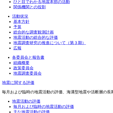
ひと目でわかる地震本部の活動
関係機関との役割
活動状況
基本方針
予算
総合的な調査観測計画
地震活動の総合的な評価
地震調査研究の推進について（第３期）
広報
各委員会と報告書
組織概要
政策委員会
地震調査委員会
地震に関する評価
毎月および臨時の地震活動の評価、海溝型地震や活断層の長
地震活動の評価
毎月および臨時の地震活動の評価
主な地震活動の評価