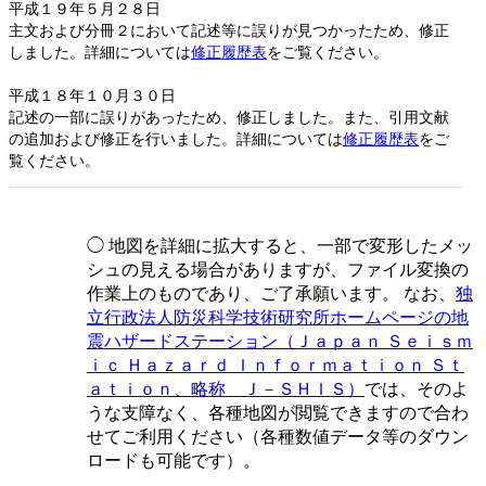
平成１９年５月２８日
主文および分冊２において記述等に誤りが見つかったため、修正
しました。詳細については
修正履歴表
をご覧ください。
平成１８年１０月３０日
記述の一部に誤りがあったため、修正しました。また、引用文献
の追加および修正を行いました。詳細については
修正履歴表
をご
覧ください。
◯ 地図を詳細に拡大すると、一部で変形したメッ
シュの見える場合がありますが、ファイル変換の
作業上のものであり、ご了承願います。 なお、
独
立行政法人防災科学技術研究所ホームページの地
震ハザードステーション（Ｊａｐａｎ Ｓｅｉｓｍ
ｉｃ Ｈａｚａｒｄ Ｉｎｆｏｒｍａｔｉｏｎ Ｓｔ
ａｔｉｏｎ、略称 Ｊ－ＳＨＩＳ）
では、そのよ
うな支障なく、各種地図が閲覧できますので合わ
せてご利用ください（各種数値データ等のダウン
ロードも可能です）。