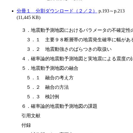
分冊１ 分割ダウンロード（２／２）
p.193～p.213
(11,445 KB)
３．地震動予測地図におけるパラメータの不確定性の
　３．１　主要９８断層帯の地震発生確率に幅がある
　３．２　地震動強さのばらつきの取扱い

４．確率論的地震動予測地図と実地震による震度の比
５．地震動予測地図の融合

　５．１　融合の考え方

　５．２　融合の方法

　５．３　検討例

６．確率論的地震動予測地図の課題

引用文献

付録
