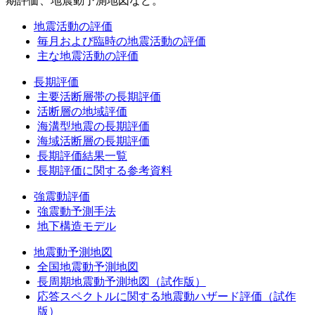
期評価、地震動予測地図など。
地震活動の評価
毎月および臨時の地震活動の評価
主な地震活動の評価
長期評価
主要活断層帯の長期評価
活断層の地域評価
海溝型地震の長期評価
海域活断層の長期評価
長期評価結果一覧
長期評価に関する参考資料
強震動評価
強震動予測手法
地下構造モデル
地震動予測地図
全国地震動予測地図
長周期地震動予測地図（試作版）
応答スペクトルに関する地震動ハザード評価（試作
版）