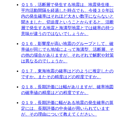
Ｑ１５．活断層で発生する地震は、地震発生後、
平均活動間隔を経過した時点でも、今後３０年以
内の発生確率はそれほど大きい数字にならないと
聞きました。切迫度ということからすると、活断
層で発生する地震と海溝型地震とでは確率の持つ
意味が違うのではないでしょうか。
Ｑ１６．影響度が高い地震のグループとして、確
率値が同じでも地域によって海溝型、活断層、そ
の他の場合がありますが、それぞれで解釈や対策
は異なるのでしょうか。
Ｑ１７．東海地震の確率はどのように推定したの
ですか。またその精度はどの程度ですか。
Ｑ１８．長期評価には幅がありますが、確率地図
の確率値の精度はどの程度ですか。
Ｑ１９．長期評価に幅がある地震の発生確率の算
定には、長期評価の中央値が用いられています
が、その理由について教えてください。