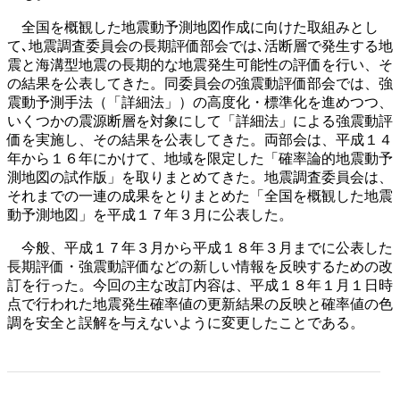
全国を概観した地震動予測地図作成に向けた取組みとし
て､地震調査委員会の長期評価部会では､活断層で発生する地
震と海溝型地震の長期的な地震発生可能性の評価を行い、そ
の結果を公表してきた。同委員会の強震動評価部会では、強
震動予測手法（「詳細法」）の高度化・標準化を進めつつ、
いくつかの震源断層を対象にして「詳細法」による強震動評
価を実施し、その結果を公表してきた。両部会は、平成１４
年から１６年にかけて、地域を限定した「確率論的地震動予
測地図の試作版」を取りまとめてきた。地震調査委員会は、
それまでの一連の成果をとりまとめた「全国を概観した地震
動予測地図」を平成１７年３月に公表した。
今般、平成１７年３月から平成１８年３月までに公表した
長期評価・強震動評価などの新しい情報を反映するための改
訂を行った。今回の主な改訂内容は、平成１８年１月１日時
点で行われた地震発生確率値の更新結果の反映と確率値の色
調を安全と誤解を与えないように変更したことである。