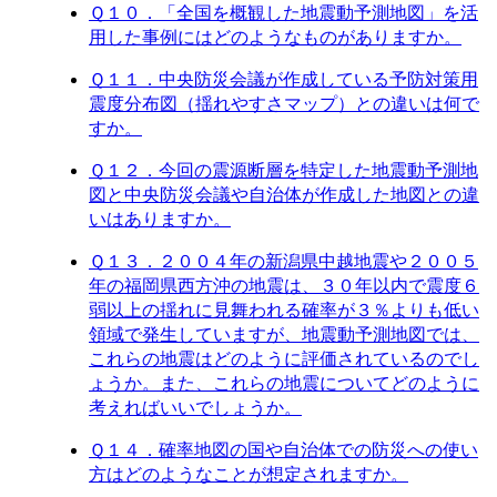
Ｑ１０．「全国を概観した地震動予測地図」を活
用した事例にはどのようなものがありますか。
Ｑ１１．中央防災会議が作成している予防対策用
震度分布図（揺れやすさマップ）との違いは何で
すか。
Ｑ１２．今回の震源断層を特定した地震動予測地
図と中央防災会議や自治体が作成した地図との違
いはありますか。
Ｑ１３．２００４年の新潟県中越地震や２００５
年の福岡県西方沖の地震は、３０年以内で震度６
弱以上の揺れに見舞われる確率が３％よりも低い
領域で発生していますが、地震動予測地図では、
これらの地震はどのように評価されているのでし
ょうか。また、これらの地震についてどのように
考えればいいでしょうか。
Ｑ１４．確率地図の国や自治体での防災への使い
方はどのようなことが想定されますか。