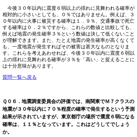
今後３０年以内に震度６弱以上の揺れに見舞われる確率が
相対的に小さいとしても、０％ではありません。例えば、３
０年以内に火事に被災する確率は１．９％、交通事故で死亡
する確率は０．２％ですから、これらの数値と比較しても、
例えば地震の発生確率３％という数値は決して低くないこと
が理解できます。また、たとえ地震の発生確率が高くなくて
も、一度地震が発生すればその被害は甚大なものとなりま
す。これらを考えあわせれば、今後３０年以内に震度６弱以
上の揺れに見舞われる確率が３％を「高い」と捉えることに
は十分意味があります。
質問一覧へ戻る
Ｑ０６．地震調査委員会の評価では、南関東でＭ７クラスの
地震が３０年以内に７０％程度の確率で発生するという予測
結果が示されていますが、東京都庁の場所で震度６弱になる
確率は、１１％となっています。これはどうしてでしょう
か。