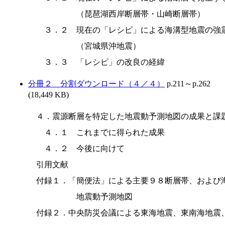
　　　　　（琵琶湖西岸断層帯・山崎断層帯）

　３．２　現在の「レシピ」による海溝型地震の強震
　　　　　（宮城県沖地震）

分冊２ 分割ダウンロード（４／４）
p.211～p.262
(18,449 KB)
４．震源断層を特定した地震動予測地図の成果と課題
　４．１　これまでに得られた成果

　４．２　今後に向けて

引用文献

付録１．「簡便法」による主要９８断層帯、および海
　　　　　地震動予測地図

付録２．中央防災会議による東海地震、東南海地震、