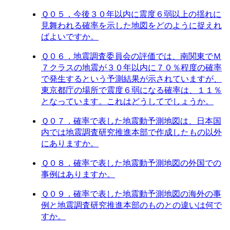
Ｑ０５．今後３０年以内に震度６弱以上の揺れに
見舞われる確率を示した地図をどのように捉えれ
ばよいですか。
Ｑ０６．地震調査委員会の評価では、南関東でＭ
７クラスの地震が３０年以内に７０％程度の確率
で発生するという予測結果が示されていますが、
東京都庁の場所で震度６弱になる確率は、１１％
となっています。これはどうしてでしょうか。
Ｑ０７．確率で表した地震動予測地図は、日本国
内では地震調査研究推進本部で作成したもの以外
にありますか。
Ｑ０８．確率で表した地震動予測地図の外国での
事例はありますか。
Ｑ０９．確率で表した地震動予測地図の海外の事
例と地震調査研究推進本部のものとの違いは何で
すか。