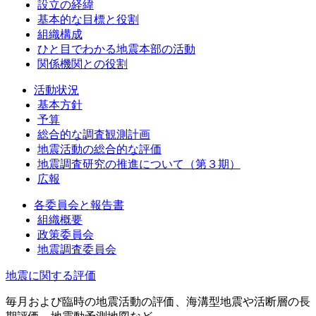
設立の経緯
基本的な目標と役割
組織構成
ひと目でわかる地震本部の活動
関係機関との役割
活動状況
基本方針
予算
総合的な調査観測計画
地震活動の総合的な評価
地震調査研究の推進について（第３期）
広報
各委員会と報告書
組織概要
政策委員会
地震調査委員会
地震に関する評価
毎月および臨時の地震活動の評価、海溝型地震や活断層の長