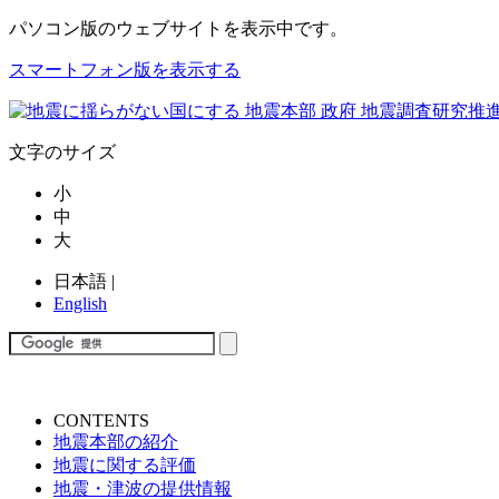
パソコン版
のウェブサイトを表示中です。
スマートフォン版を表示する
文字のサイズ
小
中
大
日本語
|
English
CONTENTS
地震本部の紹介
地震に関する評価
地震・津波の提供情報