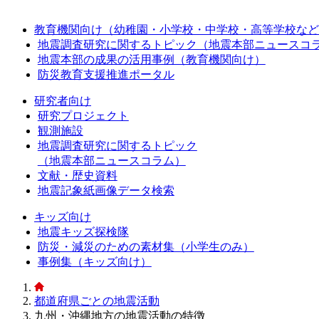
教育機関向け（幼稚園・小学校・中学校・高等学校など
地震調査研究に関するトピック（地震本部ニュースコ
地震本部の成果の活用事例（教育機関向け）
防災教育支援推進ポータル
研究者向け
研究プロジェクト
観測施設
地震調査研究に関するトピック
（地震本部ニュースコラム）
文献・歴史資料
地震記象紙画像データ検索
キッズ向け
地震キッズ探検隊
防災・減災のための素材集（小学生のみ）
事例集（キッズ向け）
都道府県ごとの地震活動
九州・沖縄地方の地震活動の特徴