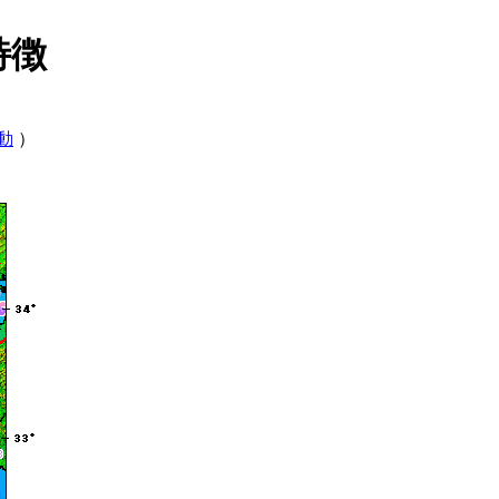
特徴
動
）