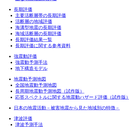
長期評価
主要活断層帯の長期評価
活断層の地域評価
海溝型地震の長期評価
海域活断層の長期評価
長期評価結果一覧
長期評価に関する参考資料
強震動評価
強震動予測手法
地下構造モデル
地震動予測地図
全国地震動予測地図
長周期地震動予測地図（試作版）
応答スペクトルに関する地震動ハザード評価（試作版
日本の地震活動－被害地震から見た地域別の特徴－
津波評価
津波予測手法