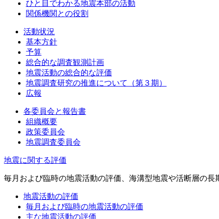
ひと目でわかる地震本部の活動
関係機関との役割
活動状況
基本方針
予算
総合的な調査観測計画
地震活動の総合的な評価
地震調査研究の推進について（第３期）
広報
各委員会と報告書
組織概要
政策委員会
地震調査委員会
地震に関する評価
毎月および臨時の地震活動の評価、海溝型地震や活断層の長
地震活動の評価
毎月および臨時の地震活動の評価
主な地震活動の評価