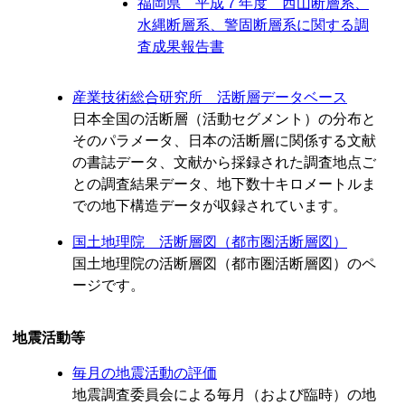
福岡県 平成７年度 西山断層系、
水縄断層系、警固断層系に関する調
査成果報告書
産業技術総合研究所 活断層データベース
日本全国の活断層（活動セグメント）の分布と
そのパラメータ、日本の活断層に関係する文献
の書誌データ、文献から採録された調査地点ご
との調査結果データ、地下数十キロメートルま
での地下構造データが収録されています。
国土地理院 活断層図（都市圏活断層図）
国土地理院の活断層図（都市圏活断層図）のペ
ージです。
地震活動等
毎月の地震活動の評価
地震調査委員会による毎月（および臨時）の地