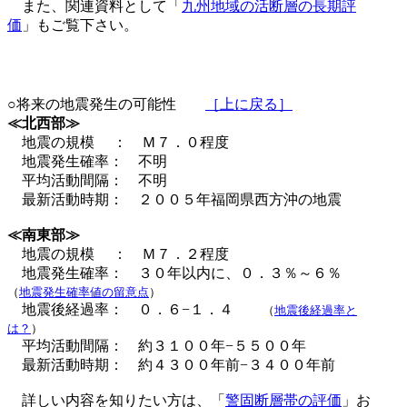
また、関連資料として「
九州地域の活断層の長期評
価
」もご覧下さい。
○将来の地震発生の可能性
［上に戻る］
≪北西部≫
地震の規模 ： Ｍ７．０程度
地震発生確率： 不明
平均活動間隔： 不明
最新活動時期： ２００５年福岡県西方沖の地震
≪南東部≫
地震の規模 ： Ｍ７．２程度
地震発生確率： ３０年以内に、０．３％～６％
（
地震発生確率値の留意点
）
地震後経過率： ０．６−１．４
（
地震後経過率と
は？
）
平均活動間隔： 約３１００年−５５００年
最新活動時期： 約４３００年前−３４００年前
詳しい内容を知りたい方は、「
警固断層帯の評価
」お