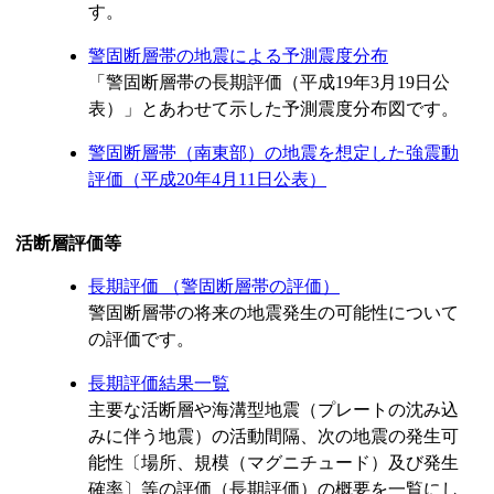
す。
警固断層帯の地震による予測震度分布
「警固断層帯の長期評価（平成19年3月19日公
表）」とあわせて示した予測震度分布図です。
警固断層帯（南東部）の地震を想定した強震動
評価（平成20年4月11日公表）
活断層評価等
長期評価 （警固断層帯の評価）
警固断層帯の将来の地震発生の可能性について
の評価です。
長期評価結果一覧
主要な活断層や海溝型地震（プレートの沈み込
みに伴う地震）の活動間隔、次の地震の発生可
能性〔場所、規模（マグニチュード）及び発生
確率〕等の評価（長期評価）の概要を一覧にし