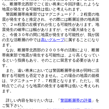
ら、断層帯北西部でごく近い将来に今回評価したような
地震が発生する可能性は低いと考えられます。
警固断層帯南東部ではマグニチュード７．２程度の地
震が発生すると推定され、その際には断層近傍の地表面
で、２ｍ程度の左横ずれが生じる可能性があります。地
震発生の確率には幅がありますが、その最大値をとる
と、今後３０年の間に地震が発生する可能性が、我が国
の主な活断層の中では
高いグループ
に属することになり
ます。
なお、断層帯北西部の２００５年の活動により、断層
帯南東部で地震が発生する可能性は、より高くなってい
るという指摘もあり、そのことに留意する必要がありま
す。
また、遠い将来においては警固断層帯全体が同時に活
動する可能性も否定できません。この場合の地震の規模
は、マグニチュード７．７程度となります。ただし、現
時点でこのような地震の発生する確率は低いと考えられ
ます。
詳しい内容を知りたい方は、「
警固断層帯の評価
」を
ご覧下さい。