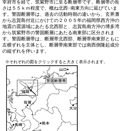
宰府市を経て、筑紫野市に至る断層帯です。断層帯の長
さは５５ｋｍ程度で、概ね北西−南東方向に延びていま
す。警固断層帯は、過去の活動時期の違いから、玄界灘
から志賀島付近にかけての２００５年の福岡県西方沖の
地震の震源域にあたる北西部と、志賀島南方沖の博多湾
から筑紫野市の警固断層にあたる南東部に区分されま
す。警固断層帯は、断層帯北西部、断層帯南東部ともに
左横ずれを主体とし、断層帯南東部では南西側隆起成分
の縦ずれを伴います。
※それぞれの図をクリックすると大きく表示されます。