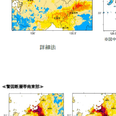
≪警固断層帯南東部≫