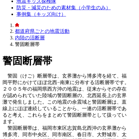
地震キッズ探検隊
防災・減災のための素材集（小学生のみ）
事例集（キッズ向け）
都道府県ごとの地震活動
内陸の活断層
警固断層帯
警固断層帯
警固（けご）断層帯は、玄界灘から博多湾を経て、福
岡平野にかけてほぼ北西−南東に分布する活断層帯です。
２００５年の福岡県西方沖の地震は、従来からその存在
が認められていた陸域の警固断層の、北西延長上の玄界
灘で発生しました。この地震の余震域と警固断層は、直
線上にほぼ連続していることから、一連の活断層帯であ
ると考え、これらをまとめて警固断層帯として扱ってい
ます。
警固断層帯は、福岡市東区志賀島北西沖の玄界灘から
博多湾、同市中央区、同市南区、春日市、大野城市、太