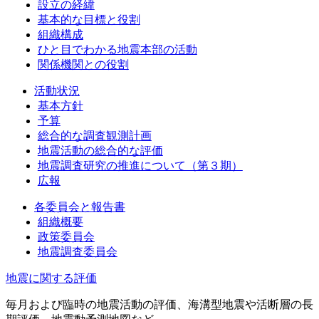
設立の経緯
基本的な目標と役割
組織構成
ひと目でわかる地震本部の活動
関係機関との役割
活動状況
基本方針
予算
総合的な調査観測計画
地震活動の総合的な評価
地震調査研究の推進について（第３期）
広報
各委員会と報告書
組織概要
政策委員会
地震調査委員会
地震に関する評価
毎月および臨時の地震活動の評価、海溝型地震や活断層の長