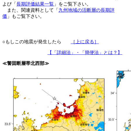
よび「
長期評価結果一覧
」をご覧下さい。
また、関連資料として「
九州地域の活断層の長期評
価
」もご覧下さい。
○もしこの地震が発生したら
［上に戻る］
【「詳細法」・「簡便法」とは？】
≪警固断層帯北西部≫