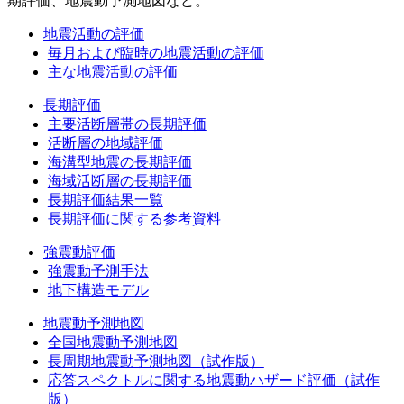
期評価、地震動予測地図など。
地震活動の評価
毎月および臨時の地震活動の評価
主な地震活動の評価
長期評価
主要活断層帯の長期評価
活断層の地域評価
海溝型地震の長期評価
海域活断層の長期評価
長期評価結果一覧
長期評価に関する参考資料
強震動評価
強震動予測手法
地下構造モデル
地震動予測地図
全国地震動予測地図
長周期地震動予測地図（試作版）
応答スペクトルに関する地震動ハザード評価（試作
版）