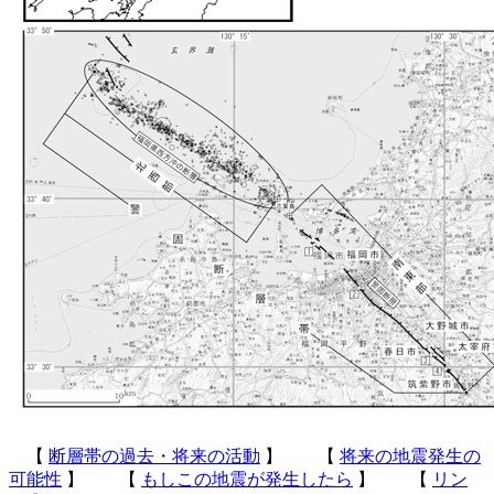
【
断層帯の過去・将来の活動
】 【
将来の地震発生の
可能性
】 【
もしこの地震が発生したら
】 【
リン