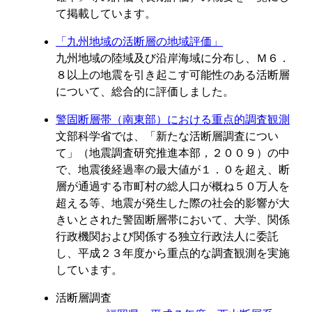
て掲載しています。
「九州地域の活断層の地域評価」
九州地域の陸域及び沿岸海域に分布し、Ｍ６．
８以上の地震を引き起こす可能性のある活断層
について、総合的に評価しました。
警固断層帯（南東部）における重点的調査観測
文部科学省では、「新たな活断層調査につい
て」（地震調査研究推進本部，２００９）の中
で、地震後経過率の最大値が１．０を超え、断
層が通過する市町村の総人口が概ね５０万人を
超える等、地震が発生した際の社会的影響が大
きいとされた警固断層帯において、大学、関係
行政機関および関係する独立行政法人に委託
し、平成２３年度から重点的な調査観測を実施
しています。
活断層調査