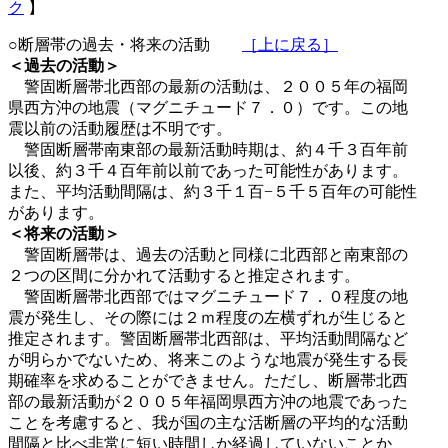
ク
】
○断層帯の過去・将来の活動
［上に戻る］
＜過去の活動＞
警固断層帯北西部の最新の活動は、２００５年の福岡
県西方沖の地震（マグニチュード７．０）です。この地
震以前の活動履歴は不明です。
警固断層帯南東部の最新活動時期は、約４千３百年前
以後、約３千４百年前以前であった可能性があります。
また、平均活動間隔は、約３千１百−５千５百年の可能性
があります。
＜将来の活動＞
警固断層帯は、過去の活動と同様に北西部と南東部の
２つの区間に分かれて活動すると推定されます。
警固断層帯北西部ではマグニチュード７．０程度の地
震が発生し、その際には２ｍ程度の左横ずれが生じると
推定されます。警固断層帯北西部は、平均活動間隔など
が明らかでないため、将来このような地震が発生する長
期確率を求めることができません。ただし、断層帯北西
部の最新活動が２００５年福岡県西方沖の地震であった
ことを考慮すると、我が国の主な活断層の平均的な活動
間隔と比べ非常に短い時間しか経過していないことか