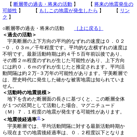
【
断層帯の過去・将来の活動
】 【
将来の地震発生の
可能性
】 【
もしこの地震が発生したら
】 【
リン
ク
】
○断層帯の過去・将来の活動
［上に戻る］
＜過去の活動＞
宇美断層の上下方向の平均的なずれの速度は０．０２
−０．０３ｍ／千年程度です。平均的な左横ずれの速度は
不明です。最新活動時期は約４千５百年前以後であり、
その際２ｍ程度のずれが生じた可能性があり、上下方向
には約０．６ｍのずれが生じたと推定されます。平均活
動間隔は約２万−３万年の可能性があります。宇美断層で
は、歴史時代に発生した確かな被害地震は知られていま
せん。
＜活動時の地震規模＞
地下を含めた断層面の長さに基づくと、この断層全体
が１つの区間として活動した場合、マグニチュード
（Ｍ）７．１程度の地震が発生する可能性があります。
※
＜地震後経過率
＞
宇美断層では、平均活動間隔に対する最新活動時期か
ら現在までの地震後経過率は、０．２程度以下となりま