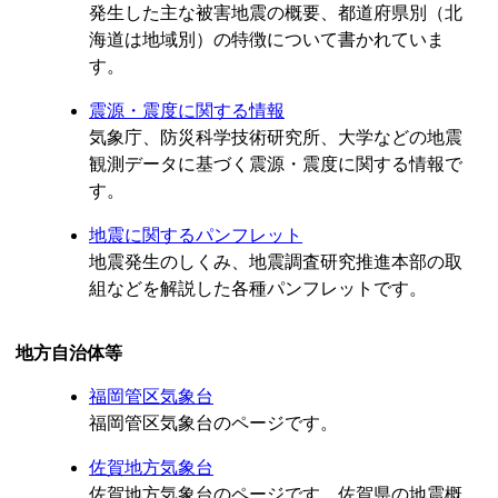
発生した主な被害地震の概要、都道府県別（北
海道は地域別）の特徴について書かれていま
す。
震源・震度に関する情報
気象庁、防災科学技術研究所、大学などの地震
観測データに基づく震源・震度に関する情報で
す。
地震に関するパンフレット
地震発生のしくみ、地震調査研究推進本部の取
組などを解説した各種パンフレットです。
地方自治体等
福岡管区気象台
福岡管区気象台のページです。
佐賀地方気象台
佐賀地方気象台のページです。佐賀県の地震概