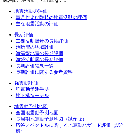
期評価、地震動予測地図など。
地震活動の評価
毎月および臨時の地震活動の評価
主な地震活動の評価
長期評価
主要活断層帯の長期評価
活断層の地域評価
海溝型地震の長期評価
海域活断層の長期評価
長期評価結果一覧
長期評価に関する参考資料
強震動評価
強震動予測手法
地下構造モデル
地震動予測地図
全国地震動予測地図
長周期地震動予測地図（試作版）
応答スペクトルに関する地震動ハザード評価（試作
版）