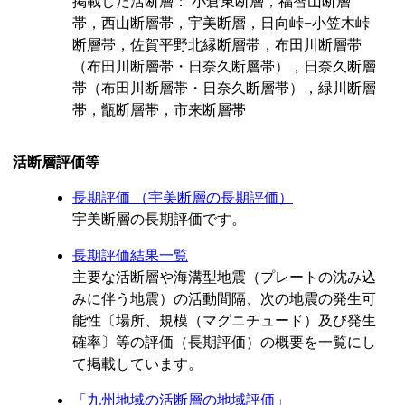
掲載した活断層： 小倉東断層，福智山断層
帯，西山断層帯，宇美断層，日向峠−小笠木峠
断層帯，佐賀平野北縁断層帯，布田川断層帯
（布田川断層帯・日奈久断層帯），日奈久断層
帯（布田川断層帯・日奈久断層帯），緑川断層
帯，甑断層帯，市来断層帯
活断層評価等
長期評価 （宇美断層の長期評価）
宇美断層の長期評価です。
長期評価結果一覧
主要な活断層や海溝型地震（プレートの沈み込
みに伴う地震）の活動間隔、次の地震の発生可
能性〔場所、規模（マグニチュード）及び発生
確率〕等の評価（長期評価）の概要を一覧にし
て掲載しています。
「九州地域の活断層の地域評価」