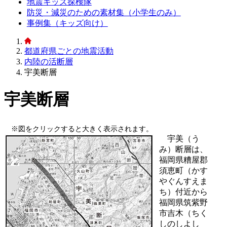
地震キッズ探検隊
防災・減災のための素材集（小学生のみ）
事例集（キッズ向け）
都道府県ごとの地震活動
内陸の活断層
宇美断層
宇美断層
※図をクリックすると大きく表示されます。
宇美（う
み）断層は、
福岡県糟屋郡
須恵町（かす
やぐんすえま
ち）付近から
福岡県筑紫野
市吉木（ちく
しのしよし