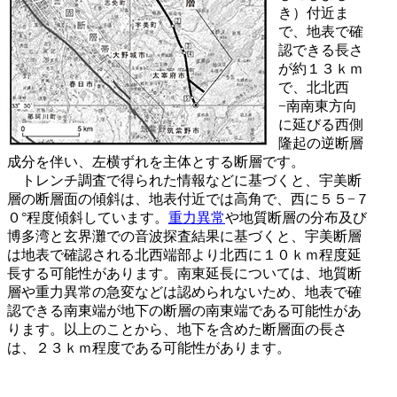
き）付近ま
で、地表で確
認できる長さ
が約１３ｋｍ
で、北北西
−南南東方向
に延びる西側
隆起の逆断層
成分を伴い、左横ずれを主体とする断層です。
トレンチ調査で得られた情報などに基づくと、宇美断
層の断層面の傾斜は、地表付近では高角で、西に５５−７
０°程度傾斜しています。
重力異常
や地質断層の分布及び
博多湾と玄界灘での音波探査結果に基づくと、宇美断層
は地表で確認される北西端部より北西に１０ｋｍ程度延
長する可能性があります。南東延長については、地質断
層や重力異常の急変などは認められないため、地表で確
認できる南東端が地下の断層の南東端である可能性があ
ります。以上のことから、地下を含めた断層面の長さ
は、２３ｋｍ程度である可能性があります。