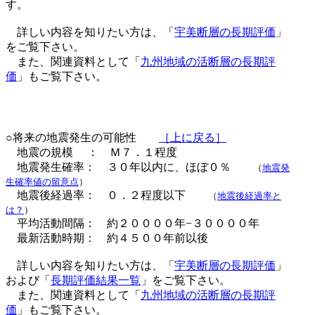
す。
詳しい内容を知りたい方は、「
宇美断層の長期評価
」
をご覧下さい。
また、関連資料として「
九州地域の活断層の長期評
価
」もご覧下さい。
○将来の地震発生の可能性
［上に戻る］
地震の規模 ： Ｍ７．１程度
地震発生確率： ３０年以内に、ほぼ０％
（
地震発
生確率値の留意点
）
地震後経過率： ０．２程度以下
（
地震後経過率と
は？
）
平均活動間隔： 約２００００年−３００００年
最新活動時期： 約４５００年前以後
詳しい内容を知りたい方は、「
宇美断層の長期評価
」
および「
長期評価結果一覧
」をご覧下さい。
また、関連資料として「
九州地域の活断層の長期評
価
」もご覧下さい。