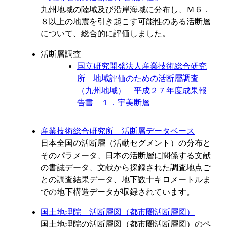
九州地域の陸域及び沿岸海域に分布し、Ｍ６．
８以上の地震を引き起こす可能性のある活断層
について、総合的に評価しました。
活断層調査
国立研究開発法人産業技術総合研究
所 地域評価のための活断層調査
（九州地域） 平成２７年度成果報
告書 １．宇美断層
産業技術総合研究所 活断層データベース
日本全国の活断層（活動セグメント）の分布と
そのパラメータ、日本の活断層に関係する文献
の書誌データ、文献から採録された調査地点ご
との調査結果データ、地下数十キロメートルま
での地下構造データが収録されています。
国土地理院 活断層図（都市圏活断層図）
国土地理院の活断層図（都市圏活断層図）のペ