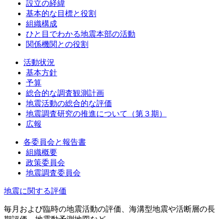
設立の経緯
基本的な目標と役割
組織構成
ひと目でわかる地震本部の活動
関係機関との役割
活動状況
基本方針
予算
総合的な調査観測計画
地震活動の総合的な評価
地震調査研究の推進について（第３期）
広報
各委員会と報告書
組織概要
政策委員会
地震調査委員会
地震に関する評価
毎月および臨時の地震活動の評価、海溝型地震や活断層の長