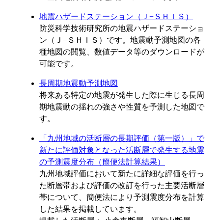
地震ハザードステーション（Ｊ−ＳＨＩＳ）
防災科学技術研究所の地震ハザードステーショ
ン（Ｊ−ＳＨＩＳ）です。地震動予測地図の各
種地図の閲覧、数値データ等のダウンロードが
可能です。
長周期地震動予測地図
将来ある特定の地震が発生した際に生じる長周
期地震動の揺れの強さや性質を予測した地図で
す。
「九州地域の活断層の長期評価（第一版）」で
新たに評価対象となった活断層で発生する地震
の予測震度分布（簡便法計算結果）
九州地域評価において新たに詳細な評価を行っ
た断層帯および評価の改訂を行った主要活断層
帯について、簡便法により予測震度分布を計算
した結果を掲載しています。