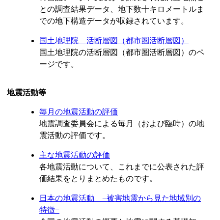
との調査結果データ、地下数十キロメートルま
での地下構造データが収録されています。
国土地理院 活断層図（都市圏活断層図）
国土地理院の活断層図（都市圏活断層図）のペ
ージです。
地震活動等
毎月の地震活動の評価
地震調査委員会による毎月（および臨時）の地
震活動の評価です。
主な地震活動の評価
各地震活動について、これまでに公表された評
価結果をとりまとめたものです。
日本の地震活動 −被害地震から見た地域別の
特徴−