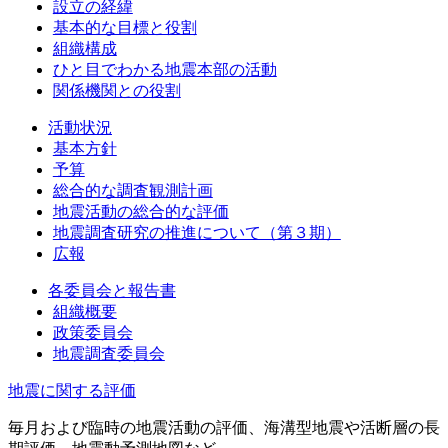
設立の経緯
基本的な目標と役割
組織構成
ひと目でわかる地震本部の活動
関係機関との役割
活動状況
基本方針
予算
総合的な調査観測計画
地震活動の総合的な評価
地震調査研究の推進について（第３期）
広報
各委員会と報告書
組織概要
政策委員会
地震調査委員会
地震に関する評価
毎月および臨時の地震活動の評価、海溝型地震や活断層の長