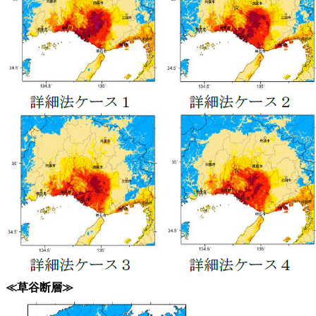
≪草谷断層≫