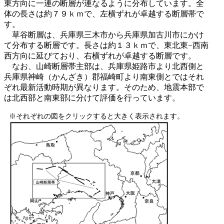
東方向に一連の断層が連なるように分布しています。全
体の長さは約７９ｋｍで、左横ずれが卓越する断層帯で
す。
草谷断層は、兵庫県三木市から兵庫県加古川市にかけ
て分布する断層です。長さは約１３ｋｍで、東北東−西南
西方向に延びており、右横ずれが卓越する断層です。
なお、山崎断層帯主部は、兵庫県姫路市より北西側と
兵庫県神崎（かんざき）郡福崎町より南東側とではそれ
ぞれ最新活動時期が異なります。そのため、地震本部で
は北西部と南東部に分けて評価を行っています。
※それぞれの図をクリックすると大きく表示されます。