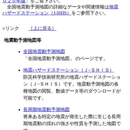
０２０年版
」をご覧下さい。
全国地震動予測地図の詳細なデータや関連情報は
地震
ハザードステーション（J-SHIS）
をご参照下さい。
○リンク
［上に戻る］
地震動予測地図等
全国地震動予測地図
「全国地震動予測地図」 のページです。
地震ハザードステーション（Ｊ−ＳＨＩＳ）
防災科学技術研究所の地震ハザードステーショ
ン（Ｊ−ＳＨＩＳ）です。地震動予測地図の各
種地図の閲覧、数値データ等のダウンロードが
可能です。
長周期地震動予測地図
将来ある特定の地震が発生した際に生じる長周
期地震動の揺れの強さや性質を予測した地図で