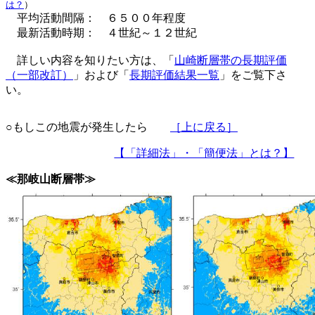
は？
）
平均活動間隔： ６５００年程度
最新活動時期： ４世紀～１２世紀
詳しい内容を知りたい方は、「
山崎断層帯の長期評価
（一部改訂）
」および「
長期評価結果一覧
」をご覧下さ
い。
○もしこの地震が発生したら
［上に戻る］
【「詳細法」・「簡便法」とは？】
≪那岐山断層帯≫