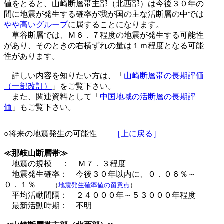
値をとると、山崎断層帯主部（北西部）は今後３０年の
間に地震が発生する確率が我が国の主な活断層の中では
やや高いグループ
に属することになります。
草谷断層では、Ｍ６．７程度の地震が発生する可能性
があり、そのときの右横ずれの量は１ｍ程度となる可能
性があります。
詳しい内容を知りたい方は、「
山崎断層帯の長期評価
（一部改訂）
」をご覧下さい。
また、関連資料として「
中国地域の活断層の長期評
価
」もご覧下さい。
○将来の地震発生の可能性
［上に戻る］
≪那岐山断層帯≫
地震の規模 ： Ｍ７．３程度
地震発生確率： 今後３０年以内に、０．０６％～
０．１％
（
地震発生確率値の留意点
）
平均活動間隔： ２４０００年～５３０００年程度
最新活動時期： 不明