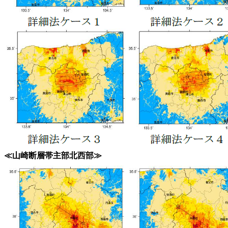
≪山崎断層帯主部北西部≫