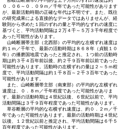
那岐山断層帯の平均的な上下方向のずれの速度は約
０．０６～０．０９ｍ／千年であった可能性があります
が、最新活動時期の正確な年代は不明です。また、既往
の研究成果による直接的なデータではありませんが、経
験則から求めた１回のずれの量と平均的なずれの速度に
基づくと、平均活動間隔は２万４千～５万３千年程度で
あった可能性があります。
山崎断層帯主部（北西部）の平均的な左横ずれ速度は
約１ｍ／千年で、最新の活動時期は８６８年（貞観１０
年）の播磨国地震であったと推定され、１つ前の活動時
期は約３千４百年前以後、約２千９百年前以前であった
可能性があります。活動時の左横ずれの量は２～５ｍ程
度で、平均活動間隔は約１千８百～２千３百年であった
可能性があります。
また、山崎断層帯主部（南東部）の平均的な左横ずれ
速度は、０．８ｍ／千年程度であった可能性がありま
す。最新の活動時期は４世紀以後、６世紀以前で、平均
活動間隔は３千９百年程度であった可能性があります。
草谷断層の平均的な右横ずれ速度は、約０．２ｍ／千
年であった可能性があります。最新の活動時期は４世紀
以後、１２世紀以前と推定され、平均活動間隔は６千５
百年程度であった可能性があります。