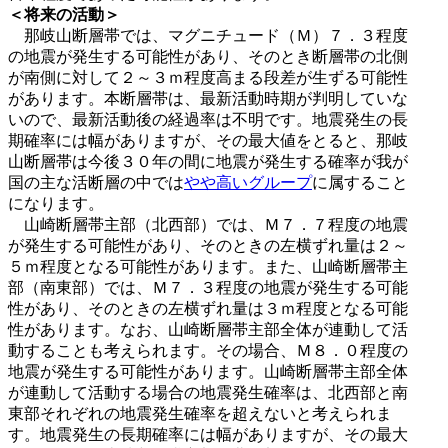
＜将来の活動＞
那岐山断層帯では、マグニチュード（Ｍ）７．３程度
の地震が発生する可能性があり、そのとき断層帯の北側
が南側に対して２～３ｍ程度高まる段差が生ずる可能性
があります。本断層帯は、最新活動時期が判明していな
いので、最新活動後の経過率は不明です。地震発生の長
期確率には幅がありますが、その最大値をとると、那岐
山断層帯は今後３０年の間に地震が発生する確率が我が
国の主な活断層の中では
やや高いグループ
に属すること
になります。
山崎断層帯主部（北西部）では、Ｍ７．７程度の地震
が発生する可能性があり、そのときの左横ずれ量は２～
５ｍ程度となる可能性があります。また、山崎断層帯主
部（南東部）では、Ｍ７．３程度の地震が発生する可能
性があり、そのときの左横ずれ量は３ｍ程度となる可能
性があります。なお、山崎断層帯主部全体が連動して活
動することも考えられます。その場合、Ｍ８．０程度の
地震が発生する可能性があります。山崎断層帯主部全体
が連動して活動する場合の地震発生確率は、北西部と南
東部それぞれの地震発生確率を超えないと考えられま
す。地震発生の長期確率には幅がありますが、その最大