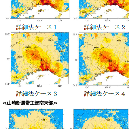
≪山崎断層帯主部南東部≫