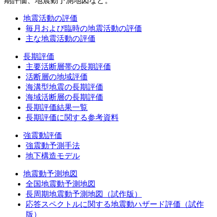
期評価、地震動予測地図など。
地震活動の評価
毎月および臨時の地震活動の評価
主な地震活動の評価
長期評価
主要活断層帯の長期評価
活断層の地域評価
海溝型地震の長期評価
海域活断層の長期評価
長期評価結果一覧
長期評価に関する参考資料
強震動評価
強震動予測手法
地下構造モデル
地震動予測地図
全国地震動予測地図
長周期地震動予測地図（試作版）
応答スペクトルに関する地震動ハザード評価（試作
版）