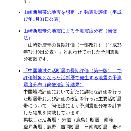
す。
山崎断層帯の地震を想定した強震動評価（平成
17年1月31日公表）
山崎断層帯の地震による予測震度分布（簡便
法）
「山崎断層帯の長期評価（一部改訂）（平成25
年7月19日公表）」とあわせて示した予測震度
分布図です。
「中国地域の活断層の長期評価（第一版）」で
評価対象となった活断層で発生する地震の予測
震度分布（簡便法計算結果）
中国地域評価において新たに詳細な評価を行っ
た断層帯および評価の改訂を行った主要活断層
帯について、簡便法により予測震度分布を計算
した結果を掲載しています。
掲載した活断層： 宍道（鹿島）断層，雨滝－
釜戸断層，鹿野－吉岡断層，日南湖断層，岩坪