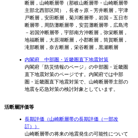
断層，山崎断層帯（那岐山断層帯・山崎断層帯
主部北西部区間），長者ヶ原－芳井断層，宇津
戸断層，安田断層，菊川断層帯，岩国－五日市
断層帯，周防灘断層帯，安芸灘断層帯，広島湾
－岩国沖断層帯，宇部南方沖断層，弥栄断層，
地福断層，大原湖断層，小郡断層，筒賀断層，
滝部断層，奈古断層，栄谷断層，黒瀬断層
内閣府 中部圏・近畿圏直下地震対策
内閣府「防災情報のページ」の中部圏・近畿圏
直下地震対策のページです。内閣府では中部
圏・近畿圏直下地震対策で、山崎断層帯主部の
地震を応急対策の検討対象としています。
活断層評価等
長期評価（山崎断層帯の長期評価（一部改
訂））
山崎断層帯の将来の地震発生の可能性について