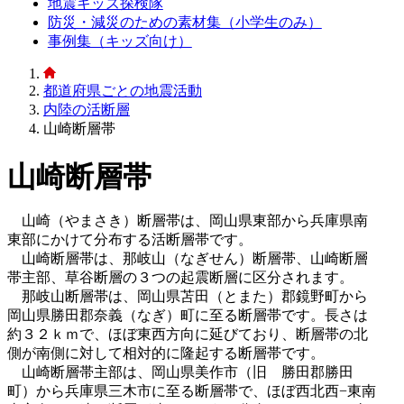
地震キッズ探検隊
防災・減災のための素材集（小学生のみ）
事例集（キッズ向け）
都道府県ごとの地震活動
内陸の活断層
山崎断層帯
山崎断層帯
山崎（やまさき）断層帯は、岡山県東部から兵庫県南
東部にかけて分布する活断層帯です。
山崎断層帯は、那岐山（なぎせん）断層帯、山崎断層
帯主部、草谷断層の３つの起震断層に区分されます。
那岐山断層帯は、岡山県苫田（とまた）郡鏡野町から
岡山県勝田郡奈義（なぎ）町に至る断層帯です。長さは
約３２ｋｍで、ほぼ東西方向に延びており、断層帯の北
側が南側に対して相対的に隆起する断層帯です。
山崎断層帯主部は、岡山県美作市（旧 勝田郡勝田
町）から兵庫県三木市に至る断層帯で、ほぼ西北西−東南