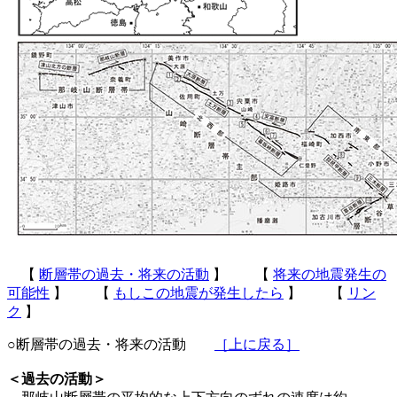
【
断層帯の過去・将来の活動
】 【
将来の地震発生の
可能性
】 【
もしこの地震が発生したら
】 【
リン
ク
】
○断層帯の過去・将来の活動
［上に戻る］
＜過去の活動＞