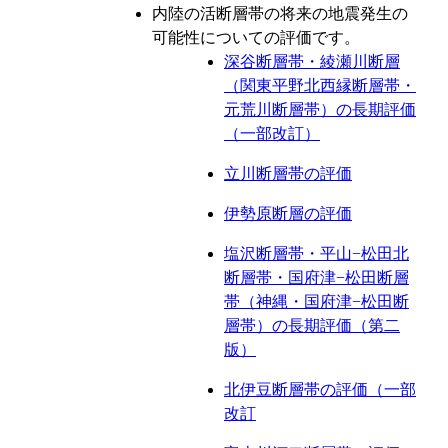
内陸の活断層帯の将来の地震発生の
可能性についての評価です。
深谷断層帯・綾瀬川断層
（関東平野北西縁断層帯・
元荒川断層帯）の長期評価
（一部改訂）
立川断層帯の評価
伊勢原断層の評価
塩沢断層帯・平山−松田北
断層帯・国府津−松田断層
帯（神縄・国府津−松田断
層帯）の長期評価（第二
版）
北伊豆断層帯の評価（一部
改訂