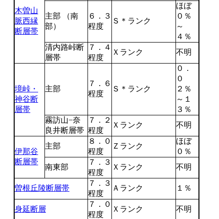
ほぼ
木曽山
主部 （南
６．３
０％
脈西縁
Ｓ＊ランク
部）
程度
～
断層帯
４％
清内路峠断
７．４
Ｘランク
不明
層帯
程度
０．
０
７．６
境峠・
主部
Ｓ＊ランク
２％
程度
神谷断
～１
層帯
３％
霧訪山−奈
７．２
Ｘランク
不明
良井断層帯
程度
８．０
ほぼ
主部
Ｚランク
伊那谷
程度
０％
断層帯
７．３
南東部
Ｘランク
不明
程度
７．３
曽根丘陵断層帯
Ａランク
１％
程度
７．０
身延断層
Ｘランク
不明
程度