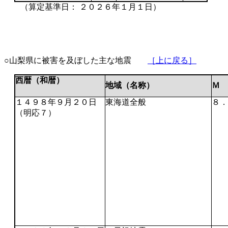
（算定基準日： ２０２６年１月１日）
○山梨県に被害を及ぼした主な地震
［上に戻る］
西暦（和暦）
地域（名称）
Ｍ
１４９８年９月２０日
東海道全般
８．
（明応７）