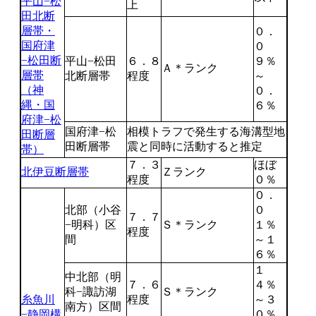
平山−松
上
田北断
層帯・
０．
国府津
０
−松田断
平山−松田
６．８
９％
Ａ＊ランク
層帯
北断層帯
程度
～
（神
０．
縄・国
６％
府津−松
国府津−松
相模トラフで発生する海溝型地
田断層
田断層帯
震と同時に活動すると推定
帯）
７．３
ほぼ
北伊豆断層帯
Ｚランク
程度
０％
０．
北部（小谷
０
７．７
−明科）区
Ｓ＊ランク
１％
程度
間
～１
６％
１
中北部（明
７．６
４％
科−諏訪湖
Ｓ＊ランク
糸魚川
程度
～３
南方）区間
−静岡構
０％