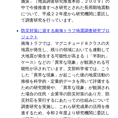
施策」（地震調査研究推進本部，２００９）の
中で今後推進すべき研究とされた長周期地震動
について、平成２２年度から研究機関に委託し
て調査研究を行っています。
防災対策に資する南海トラフ地震調査研究プロ
ジェクト
南海トラフでは、マグニチュード８クラスの大
地震が発生し、残りの領域においても連動して
大地震が発生する可能性が高まる（「半割れ」
ケース）などの「異常な現象」が観測される可
能性が示されています。文部科学省では、こう
した「異常な現象」が起こった後の地震活動の
推移を科学的・定量的データを用いて評価する
ための研究開発や、「異常な現象」が観測され
た場合の住民・企業等の防災対策のあり方、防
災対応を実行するにあたっての仕組みについて
調査研究を実施し、これら研究成果の活用を推
進するため、令和２年度より研究機関に委託し