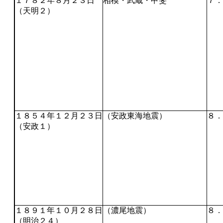
１７８２年８月２３日
相模・武蔵・甲斐
７．
（天明２）
１８５４年１２月２３日
（安政東海地震）
８．
（安政１）
１８９１年１０月２８日
（濃尾地震）
８．
（明治２４）