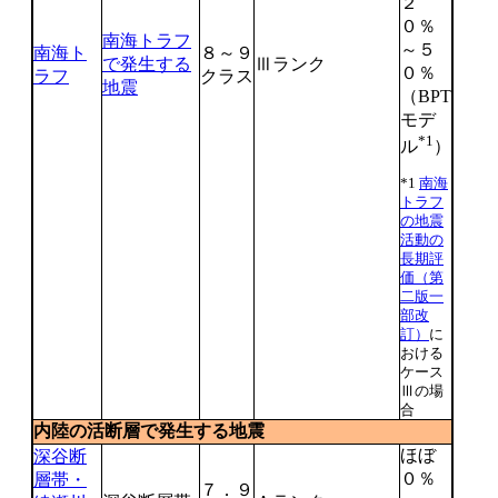
２
０％
南海トラフ
～５
南海ト
８～９
で発生する
Ⅲランク
０％
ラフ
クラス
地震
（BPT
モデ
*1
ル
）
*1
南海
トラフ
の地震
活動の
長期評
価（第
二版一
部改
訂）
に
おける
ケース
Ⅲの場
合
内陸の活断層で発生する地震
ほぼ
深谷断
０％
層帯・
７．９