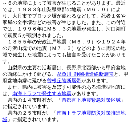
～６の地震によって被害が生じることがあります。最近
では、１９８３年山梨県東部の地震（Ｍ６．０）によ
り、大月市でブロック塀が崩れるなどして、死者１名や
家屋の全半壊などの被害が生じました。また、この付近
では、１９９６年にＭ５．３の地震が発生し、河口湖町
で震度５が観測されました。
１８５５年の安政江戸地震（Ｍ６．９）や１９２４年
の丹沢山塊での地震（Ｍ７．３）などのように周辺の地
域で発生した地震によっても被害を受けたことがありま
す。
山梨県の主要な活断層は、長野県北西部から甲府盆地
の西縁にかけて延びる、
糸魚川−静岡構造線断層帯
と、甲
府盆地南縁に延びる
曽根丘陵断層帯
があります。
また、県内に被害を及ぼす可能性のある海溝型地震に
は、
南海トラフで発生する地震
があります。
県内の１４市町村が、「
首都直下地震緊急対策区域
」
に指定されています。
県内の２５市町が、「
南海トラフ地震防災対策推進地
域
」に指定されています。