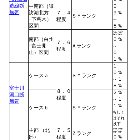
造線断
中南部（諏
０．
層帯
訪湖北方
７．４
９％
Ｓ＊ランク
−下蔦木）
程度
～
区間
８％
ほぼ
南部（白州
０％
７．６
−富士見
Ａランク
～
程度
山）区間
０．
１％
１
０％
ケースａ
Ｓ＊ランク
～１
８％
富士川
８．０
２％
河口断
程度
～１
層帯
１％
ケースｂ
Ｓ＊ランク
もしく
はそれ
以下
主部 （北
７．５
ほぼ
Ｚランク
部）
程度
０％