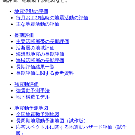
期評価、地震動予測地図など。
地震活動の評価
毎月および臨時の地震活動の評価
主な地震活動の評価
長期評価
主要活断層帯の長期評価
活断層の地域評価
海溝型地震の長期評価
海域活断層の長期評価
長期評価結果一覧
長期評価に関する参考資料
強震動評価
強震動予測手法
地下構造モデル
地震動予測地図
全国地震動予測地図
長周期地震動予測地図（試作版）
応答スペクトルに関する地震動ハザード評価（試作
版）