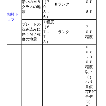
沿いのＭ８
（７．
０％
Ⅱランク
クラスの地
９～
～
震
８．
６％
相模ト
６）
ラフ
７程度
プレートの
（６．
７
沈み込みに
７～
Ⅲランク
０％
伴うＭ７程
７．
程度
度の地震
３）
６
０％
～９
０％
程度
以上
（す
べり
量依
存BPT
モデ
ル）