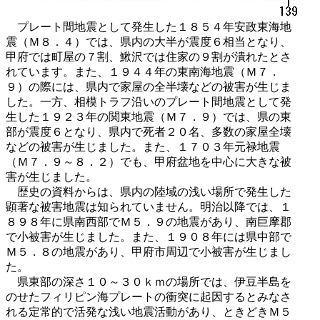
プレート間地震として発生した１８５４年安政東海地
震（Ｍ８．４）では、県内の大半が震度６相当となり、
甲府では町屋の７割、鰍沢では住家の９割が潰れたとさ
れています。また、１９４４年の東南海地震（Ｍ７．
９）の際には、県内で家屋の全半壊などの被害が生じま
した。一方、相模トラフ沿いのプレート間地震として発
生した１９２３年の関東地震（Ｍ７．９）では、県の東
部が震度６となり、県内で死者２０名、多数の家屋全壊
などの被害が生じました。また、１７０３年元禄地震
（Ｍ７．９～８．２）でも、甲府盆地を中心に大きな被
害が生じました。
歴史の資料からは、県内の陸域の浅い場所で発生した
顕著な被害地震は知られていません。明治以降では、１
８９８年に県南西部でＭ５．９の地震があり、南巨摩郡
で小被害が生じました。また、１９０８年には県中部で
Ｍ５．８の地震があり、甲府市周辺で小被害が生じまし
た。
県東部の深さ１０～３０ｋｍの場所では、伊豆半島を
のせたフィリピン海プレートの衝突に起因するとみなさ
れる定常的で活発な浅い地震活動があり、ときどきＭ５