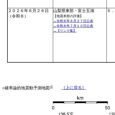
２０２６年６月２６日
山梨県東部・富士五湖
５．
（令和８）
【地震本部の評価】
→令和８年６月２７日公表
→令和８年７月１０日公表
→【リンク集】
※
○確率論的地震動予測地図
［上に戻る］