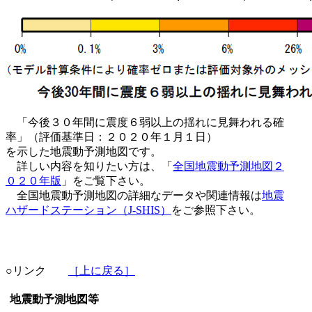
「今後３０年間に震度６弱以上の揺れに見舞われる確
率」（評価基準日：２０２０年１月１日）
を示した地震動予測地図です。
詳しい内容を知りたい方は、「
全国地震動予測地図２
０２０年版
」をご覧下さい。
全国地震動予測地図の詳細なデータや関連情報は
地震
ハザードステーション（J-SHIS）
をご参照下さい。
○リンク
［上に戻る］
地震動予測地図等