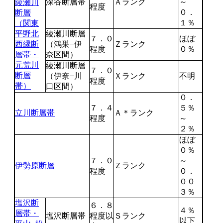
深谷断層帯
Ａランク
～
綾瀬川
程度
０．
断層
１％
（関東
平野北
綾瀬川断層
７．０
ほぼ
西縁断
（鴻巣−伊
Ｚランク
程度
０％
層帯・
奈区間）
元荒川
綾瀬川断層
７．０
断層
（伊奈−川
Ｘランク
不明
程度
帯）
口区間）
０．
７．４
５％
立川断層帯
Ａ＊ランク
程度
～
２％
ほぼ
０％
７．０
～
伊勢原断層
Ｚランク
程度
０．
００
３％
塩沢断
６．８
４％
層帯・
塩沢断層帯
程度以
Ｓランク
以下