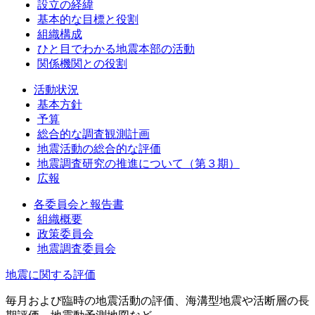
設立の経緯
基本的な目標と役割
組織構成
ひと目でわかる地震本部の活動
関係機関との役割
活動状況
基本方針
予算
総合的な調査観測計画
地震活動の総合的な評価
地震調査研究の推進について（第３期）
広報
各委員会と報告書
組織概要
政策委員会
地震調査委員会
地震に関する評価
毎月および臨時の地震活動の評価、海溝型地震や活断層の長