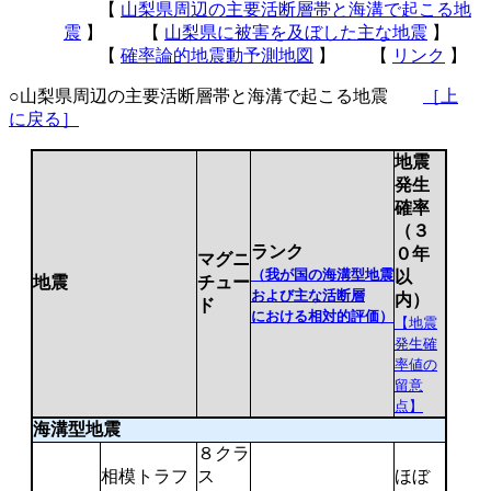
【
山梨県周辺の主要活断層帯と海溝で起こる地
震
】 【
山梨県に被害を及ぼした主な地震
】
【
確率論的地震動予測地図
】 【
リンク
】
○山梨県周辺の主要活断層帯と海溝で起こる地震
［上
に戻る］
地震
発生
確率
（３
ランク
０年
マグニ
（我が国の海溝型地震
以
地震
チュー
および主な活断層
内）
ド
における相対的評価）
【地震
発生確
率値の
留意
点】
海溝型地震
８クラ
相模トラフ
ス
ほぼ