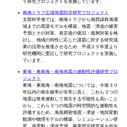
て研究プロジェクトを実施しています。
南海トラフ広域地震防災研究プロジェクト
文部科学省では、南海トラフから南西諸島海溝
域までの震源モデルを構築、地震・津波の被害
予測とその対策、発災後の復旧・復興対策を検
討し、地域の特性に応じた課題に対する研究成
果の活用を推進させるため、平成２５年度より
研究機関に委託して研究プロジェクトを実施し
ています。
東海・東南海・南海地震の連動性評価研究プロ
ジェクト
東海・東南海・南海地震については、今後３０
年以内の発生確率が非常に高く、これら３つの
地震は将来連動して発生する可能性も高いこと
から、これら３つの地震の時空間的な連動性を
評価するため、海底稠密地震・津波・地殻変動
観測や物理モデルの構築、シミュレーション研
究、強震動・津波予測、被害想定研究等を総合