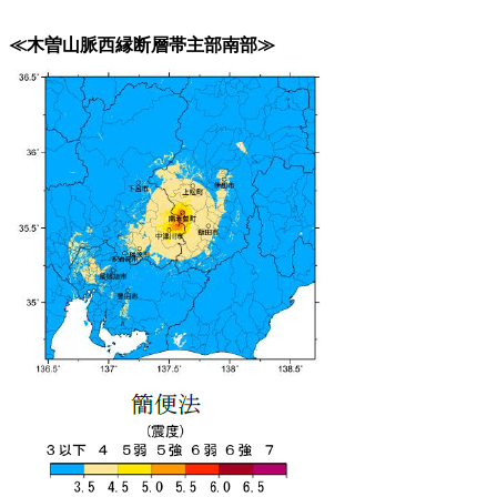
≪木曽山脈西縁断層帯主部南部≫