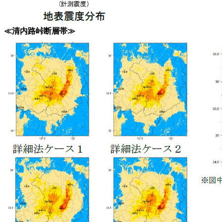
≪清内路峠断層帯≫