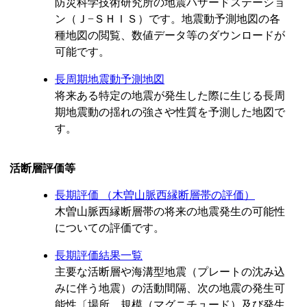
防災科学技術研究所の地震ハザードステーショ
ン（Ｊ−ＳＨＩＳ）です。地震動予測地図の各
種地図の閲覧、数値データ等のダウンロードが
可能です。
長周期地震動予測地図
将来ある特定の地震が発生した際に生じる長周
期地震動の揺れの強さや性質を予測した地図で
す。
活断層評価等
長期評価 （木曽山脈西縁断層帯の評価）
木曽山脈西縁断層帯の将来の地震発生の可能性
についての評価です。
長期評価結果一覧
主要な活断層や海溝型地震（プレートの沈み込
みに伴う地震）の活動間隔、次の地震の発生可
能性〔場所、規模（マグニチュード）及び発生