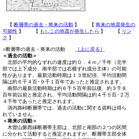
【
断層帯の過去・将来の活動
】 【
将来の地震発生の
可能性
】 【
もしこの地震が発生したら
】 【
リン
ク
】
○断層帯の過去・将来の活動
［上に戻る］
＜過去の活動＞
北部の平均的なずれの速度は約０．４ｍ／千年（北半
部では上下成分、南半部では右横ずれ成分主体）の可能
性があります。最新活動時期は１３世紀頃、平均活動間
隔は約６千４百−９千１百年であったと推定されます。
南部の最新活動時期は約６千５百年前以後、約３千８
百年前以前と推定され、平均活動間隔は約４千５百−２万
４千年であったと推定されます。
清内路峠断層帯では、過去の活動に関する資料は得ら
れていません。
＜将来の活動＞
木曽山脈西縁断層帯主部は、北部と南部の２つの区間
に分かれて活動すると推定されますが、断層帯主部全体