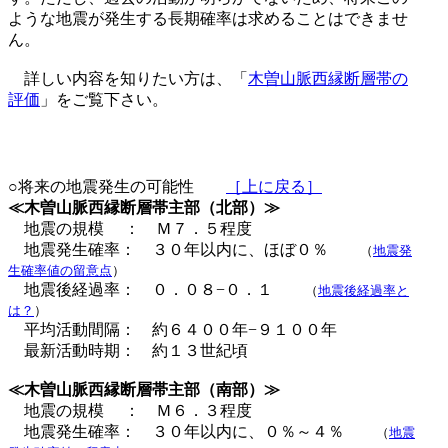
ような地震が発生する長期確率は求めることはできませ
ん。
詳しい内容を知りたい方は、「
木曽山脈西縁断層帯の
評価
」をご覧下さい。
○将来の地震発生の可能性
［上に戻る］
≪木曽山脈西縁断層帯主部（北部）≫
地震の規模 ： Ｍ７．５程度
地震発生確率： ３０年以内に、ほぼ０％
（
地震発
生確率値の留意点
）
地震後経過率： ０．０８−０．１
（
地震後経過率と
は？
）
平均活動間隔： 約６４００年−９１００年
最新活動時期： 約１３世紀頃
≪木曽山脈西縁断層帯主部（南部）≫
地震の規模 ： Ｍ６．３程度
地震発生確率： ３０年以内に、０％～４％
（
地震