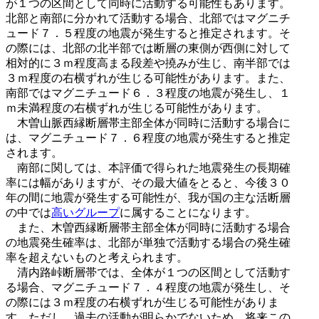
が１つの区間として同時に活動する可能性もあります。
北部と南部に分かれて活動する場合、北部ではマグニチ
ュード７．５程度の地震が発生すると推定されます。そ
の際には、北部の北半部では断層の東側が西側に対して
相対的に３ｍ程度高まる段差や撓みが生じ、南半部では
３ｍ程度の右横ずれが生じる可能性があります。また、
南部ではマグニチュード６．３程度の地震が発生し、１
ｍ未満程度の右横ずれが生じる可能性があります。
木曽山脈西縁断層帯主部全体が同時に活動する場合に
は、マグニチュード７．６程度の地震が発生すると推定
されます。
南部に関しては、本評価で得られた地震発生の長期確
率には幅がありますが、その最大値をとると、今後３０
年の間に地震が発生する可能性が、我が国の主な活断層
の中では
高いグループ
に属することになります。
また、木曽西縁断層帯主部全体が同時に活動する場合
の地震発生確率は、北部が単独で活動する場合の発生確
率を超えないものと考えられます。
清内路峠断層帯では、全体が１つの区間として活動す
る場合、マグニチュード７．４程度の地震が発生し、そ
の際には３ｍ程度の右横ずれが生じる可能性がありま
す。ただし、過去の活動が明らかでないため、将来この