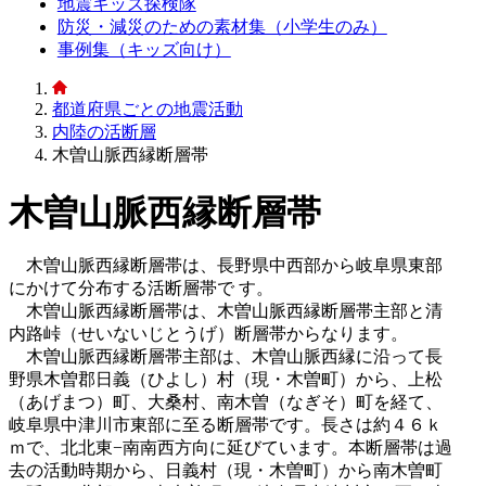
地震キッズ探検隊
防災・減災のための素材集（小学生のみ）
事例集（キッズ向け）
都道府県ごとの地震活動
内陸の活断層
木曽山脈西縁断層帯
木曽山脈西縁断層帯
木曽山脈西縁断層帯は、長野県中西部から岐阜県東部
にかけて分布する活断層帯で す。
木曽山脈西縁断層帯は、木曽山脈西縁断層帯主部と清
内路峠（せいないじとうげ）断層帯からなります。
木曽山脈西縁断層帯主部は、木曽山脈西縁に沿って長
野県木曽郡日義（ひよし）村（現・木曽町）から、上松
（あげまつ）町、大桑村、南木曽（なぎそ）町を経て、
岐阜県中津川市東部に至る断層帯です。長さは約４６ｋ
ｍで、北北東−南南西方向に延びています。本断層帯は過
去の活動時期から、日義村（現・木曽町）から南木曽町