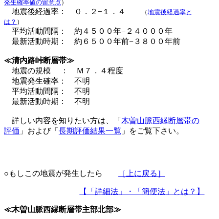
発生確率値の留意点
）
地震後経過率： ０．２−１．４
（
地震後経過率と
は？
）
平均活動間隔： 約４５００年−２４０００年
最新活動時期： 約６５００年前−３８００年前
≪清内路峠断層帯≫
地震の規模 ： Ｍ７．４程度
地震発生確率： 不明
平均活動間隔： 不明
最新活動時期： 不明
詳しい内容を知りたい方は、「
木曽山脈西縁断層帯の
評価
」および「
長期評価結果一覧
」をご覧下さい。
○もしこの地震が発生したら
［上に戻る］
【「詳細法」・「簡便法」とは？】
≪木曽山脈西縁断層帯主部北部≫