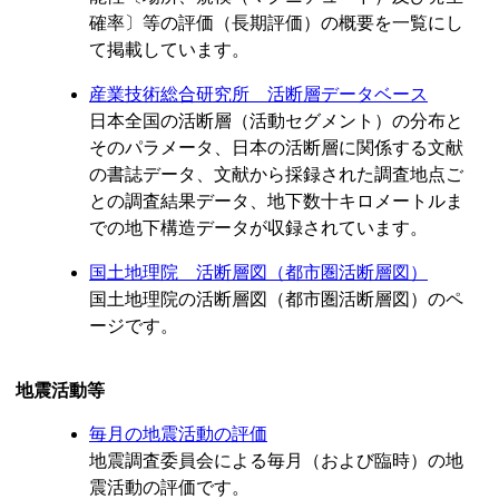
確率〕等の評価（長期評価）の概要を一覧にし
て掲載しています。
産業技術総合研究所 活断層データベース
日本全国の活断層（活動セグメント）の分布と
そのパラメータ、日本の活断層に関係する文献
の書誌データ、文献から採録された調査地点ご
との調査結果データ、地下数十キロメートルま
での地下構造データが収録されています。
国土地理院 活断層図（都市圏活断層図）
国土地理院の活断層図（都市圏活断層図）のペ
ージです。
地震活動等
毎月の地震活動の評価
地震調査委員会による毎月（および臨時）の地
震活動の評価です。