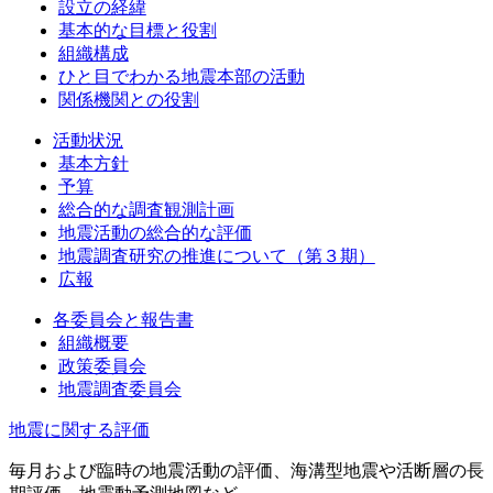
設立の経緯
基本的な目標と役割
組織構成
ひと目でわかる地震本部の活動
関係機関との役割
活動状況
基本方針
予算
総合的な調査観測計画
地震活動の総合的な評価
地震調査研究の推進について（第３期）
広報
各委員会と報告書
組織概要
政策委員会
地震調査委員会
地震に関する評価
毎月および臨時の地震活動の評価、海溝型地震や活断層の長