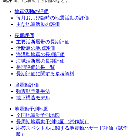
期評価、地震動予測地図など。
地震活動の評価
毎月および臨時の地震活動の評価
主な地震活動の評価
長期評価
主要活断層帯の長期評価
活断層の地域評価
海溝型地震の長期評価
海域活断層の長期評価
長期評価結果一覧
長期評価に関する参考資料
強震動評価
強震動予測手法
地下構造モデル
地震動予測地図
全国地震動予測地図
長周期地震動予測地図（試作版）
応答スペクトルに関する地震動ハザード評価（試作
版）