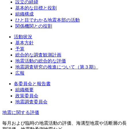
設立の経緯
基本的な目標と役割
組織構成
ひと目でわかる地震本部の活動
関係機関との役割
活動状況
基本方針
予算
総合的な調査観測計画
地震活動の総合的な評価
地震調査研究の推進について（第３期）
広報
各委員会と報告書
組織概要
政策委員会
地震調査委員会
地震に関する評価
毎月および臨時の地震活動の評価、海溝型地震や活断層の長