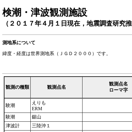
検潮・津波観測施設
（２０１７年４月１日現在，地震調査研究
測地系について
緯度・経度は世界測地系（ＪＧＤ２０００）です。
観測点名
観測の種類
観測点名
ローマ字
えりも
験潮
ERM
験潮
鋸山
津波計
三陸沖１