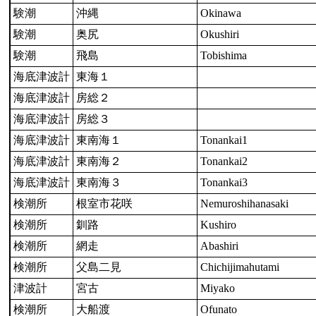
験潮
沖縄
Okinawa
験潮
奥尻
Okushiri
験潮
飛島
Tobishima
海底津波計
東海１
海底津波計
房総２
海底津波計
房総３
海底津波計
東南海１
Tonankai1
海底津波計
東南海２
Tonankai2
海底津波計
東南海３
Tonankai3
検潮所
根室市花咲
Nemuroshihanasaki
検潮所
釧路
Kushiro
検潮所
網走
Abashiri
検潮所
父島二見
Chichijimahutami
津波計
宮古
Miyako
検潮所
大船渡
Ofunato