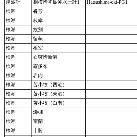
津波計
相模湾初島沖水圧計1
Hatsushima-oki-PG1
検潮
沓形
検潮
枝幸
検潮
紋別
検潮
留萌
検潮
根室
検潮
石狩湾新港
検潮
霧多布
検潮
岩内
検潮
苫小牧（西港）
検潮
苫小牧（東港）
検潮
苫小牧（白老）
検潮
瀬棚
検潮
室蘭
検潮
十勝