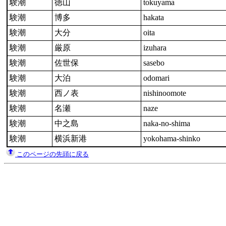
験潮
徳山
tokuyama
験潮
博多
hakata
験潮
大分
oita
験潮
厳原
izuhara
験潮
佐世保
sasebo
験潮
大泊
odomari
験潮
西ノ表
nishinoomote
験潮
名瀬
naze
験潮
中之島
naka-no-shima
験潮
横浜新港
yokohama-shinko
このページの先頭に戻る