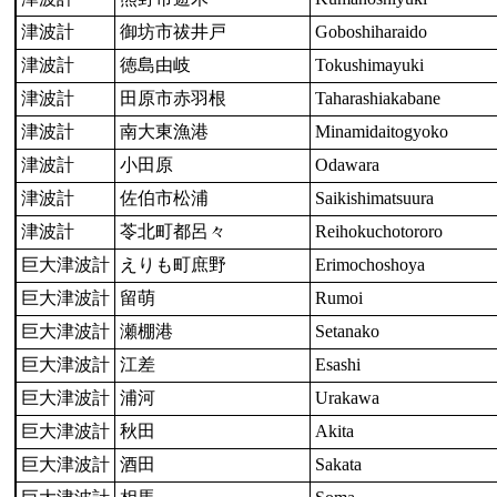
津波計
御坊市祓井戸
Goboshiharaido
津波計
徳島由岐
Tokushimayuki
津波計
田原市赤羽根
Taharashiakabane
津波計
南大東漁港
Minamidaitogyoko
津波計
小田原
Odawara
津波計
佐伯市松浦
Saikishimatsuura
津波計
苓北町都呂々
Reihokuchotororo
巨大津波計
えりも町庶野
Erimochoshoya
巨大津波計
留萌
Rumoi
巨大津波計
瀬棚港
Setanako
巨大津波計
江差
Esashi
巨大津波計
浦河
Urakawa
巨大津波計
秋田
Akita
巨大津波計
酒田
Sakata