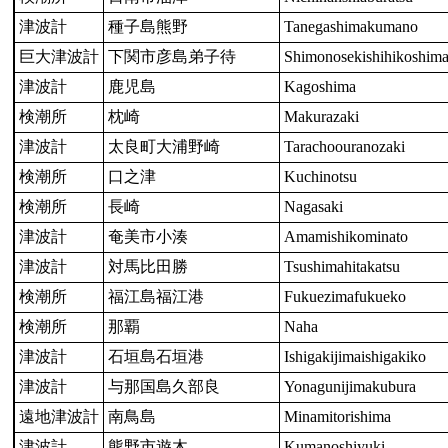
津波計
種子島熊野
Tanegashimakumano
巨大津波計
下関市彦島弟子待
Shimonosekishihikoshima
津波計
鹿児島
Kagoshima
検潮所
枕崎
Makurazaki
津波計
太良町大浦野崎
Tarachoouranozaki
検潮所
口之津
Kuchinotsu
検潮所
長崎
Nagasaki
津波計
奄美市小湊
Amamishikominato
津波計
対馬比田勝
Tsushimahitakatsu
検潮所
福江島福江港
Fukuezimafukueko
検潮所
那覇
Naha
津波計
石垣島石垣港
Ishigakijimaishigakiko
津波計
与那国島久部良
Yonagunijimakubura
遠地津波計
南鳥島
Minamitorishima
津波計
熊野市遊木
Kumanoshiyuki