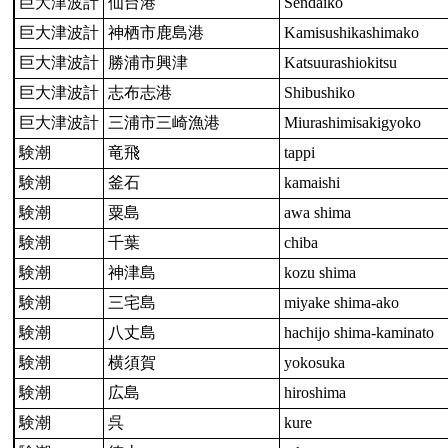
巨大津波計
仙台港
Sendaiko
巨大津波計
神栖市鹿島港
Kamisushikashimako
巨大津波計
勝浦市興津
Katsuurashiokitsu
巨大津波計
志布志港
Shibushiko
巨大津波計
三浦市三崎漁港
Miurashimisakigyoko
験潮
竜飛
tappi
験潮
釜石
kamaishi
験潮
粟島
awa shima
験潮
千葉
chiba
験潮
神津島
kozu shima
験潮
三宅島
miyake shima-ako
験潮
八丈島
hachijo shima-kaminato
験潮
横須賀
yokosuka
験潮
広島
hiroshima
験潮
呉
kure