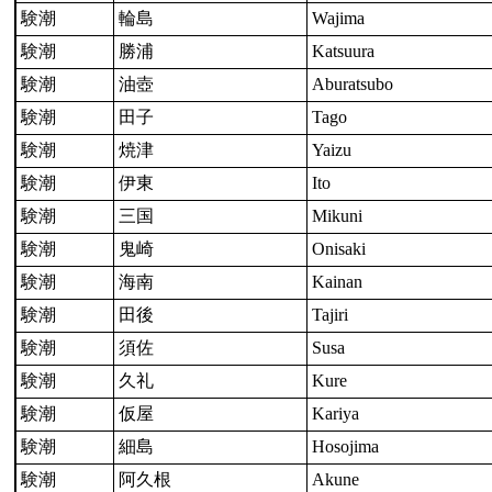
験潮
輪島
Wajima
験潮
勝浦
Katsuura
験潮
油壺
Aburatsubo
験潮
田子
Tago
験潮
焼津
Yaizu
験潮
伊東
Ito
験潮
三国
Mikuni
験潮
鬼崎
Onisaki
験潮
海南
Kainan
験潮
田後
Tajiri
験潮
須佐
Susa
験潮
久礼
Kure
験潮
仮屋
Kariya
験潮
細島
Hosojima
験潮
阿久根
Akune