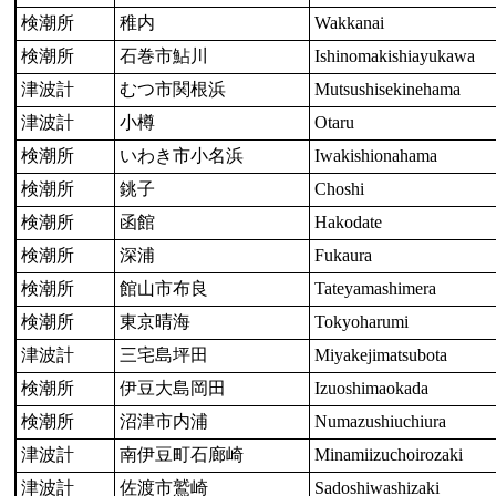
検潮所
稚内
Wakkanai
検潮所
石巻市鮎川
Ishinomakishiayukawa
津波計
むつ市関根浜
Mutsushisekinehama
津波計
小樽
Otaru
検潮所
いわき市小名浜
Iwakishionahama
検潮所
銚子
Choshi
検潮所
函館
Hakodate
検潮所
深浦
Fukaura
検潮所
館山市布良
Tateyamashimera
検潮所
東京晴海
Tokyoharumi
津波計
三宅島坪田
Miyakejimatsubota
検潮所
伊豆大島岡田
Izuoshimaokada
検潮所
沼津市内浦
Numazushiuchiura
津波計
南伊豆町石廊崎
Minamiizuchoirozaki
津波計
佐渡市鷲崎
Sadoshiwashizaki