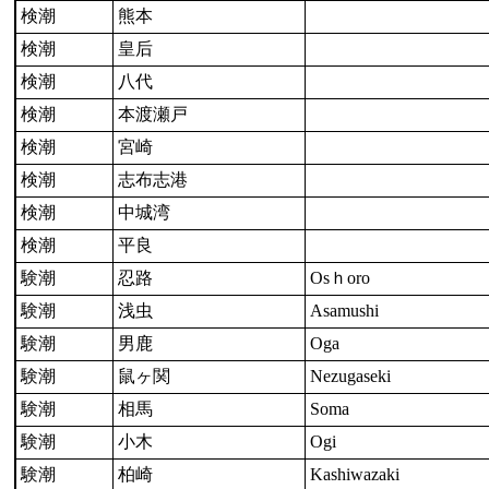
検潮
熊本
検潮
皇后
検潮
八代
検潮
本渡瀬戸
検潮
宮崎
検潮
志布志港
検潮
中城湾
検潮
平良
験潮
忍路
Osｈoro
験潮
浅虫
Asamushi
験潮
男鹿
Oga
験潮
鼠ヶ関
Nezugaseki
験潮
相馬
Soma
験潮
小木
Ogi
験潮
柏崎
Kashiwazaki