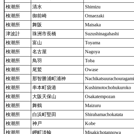
検潮所
清水
Shimizu
検潮所
御前崎
Omaezaki
検潮所
舞阪
Maisaka
津波計
珠洲市長橋
Suzushinagahashi
検潮所
富山
Toyama
検潮所
名古屋
Nagoya
検潮所
鳥羽
Toba
検潮所
尾鷲
Owase
検潮所
那智勝浦町浦神
Nachikatsuurachouragam
検潮所
串本町袋港
Kushimotochohukuroko
検潮所
大阪天保山
Osakatempozan
検潮所
舞鶴
Maizuru
検潮所
白浜町堅田
Shirahamachokatata
検潮所
神戸
Kobe
検潮所
岬町淡輪
Misakichotannowa