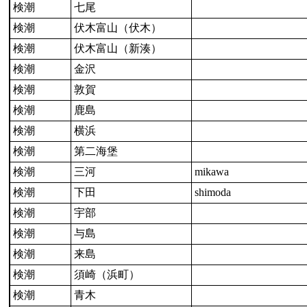
検潮
七尾
検潮
伏木富山（伏木）
検潮
伏木富山（新湊）
検潮
金沢
検潮
敦賀
検潮
鹿島
検潮
横浜
検潮
第二海堡
検潮
三河
mikawa
検潮
下田
shimoda
検潮
宇部
検潮
与島
検潮
来島
検潮
須崎（浜町）
検潮
青木