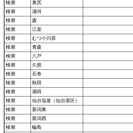
検潮
奥尻
検潮
浦河
検潮
森
検潮
江差
検潮
むつ小川原
検潮
青森
検潮
八戸
検潮
久慈
検潮
石巻
検潮
秋田
検潮
酒田
検潮
仙台塩釜（仙台港区）
検潮
新潟東
検潮
新潟西
検潮
輪島