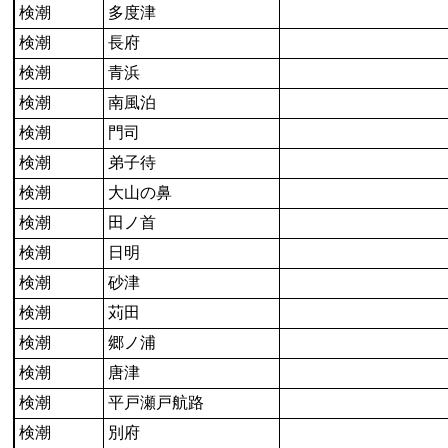
検潮
多度津
検潮
長府
検潮
青浜
検潮
南風泊
検潮
門司
検潮
弟子待
検潮
大山の鼻
検潮
田ノ首
検潮
日明
検潮
砂津
検潮
苅田
検潮
郷ノ浦
検潮
唐津
検潮
平戸瀬戸航路
検潮
別府