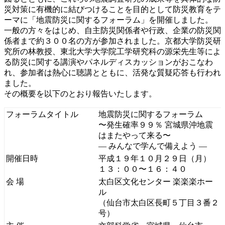
災対策に有機的に結びつけることを目的として防災教育をテ
ーマに「地震防災に関するフォーラム」を開催しました。
一般の方々をはじめ、自主防災関係者や行政、企業の防災関
係者まで約３００名の方が参加されました。京都大学防災研
究所の林教授、東北大学大学院工学研究科の源栄先生等によ
る防災に関する講演やパネルディスカッションがおこなわ
れ、参加者は熱心に聴講とともに、活発な質疑応答も行われ
ました。
その概要を以下のとおり報告いたします。
フォーラムタイトル
地震防災に関するフォーラム
〜発生確率９９％ 宮城県沖地震
はまたやって来る〜
— みんなで学んで備えよう —
開催日時
平成１９年１０月２９日（月）
１３：００〜１６：４０
会 場
太白区文化センター 楽楽楽ホー
ル
（仙台市太白区長町５丁目３番２
号）