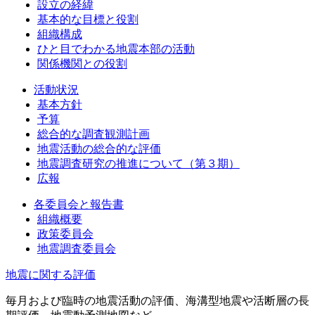
設立の経緯
基本的な目標と役割
組織構成
ひと目でわかる地震本部の活動
関係機関との役割
活動状況
基本方針
予算
総合的な調査観測計画
地震活動の総合的な評価
地震調査研究の推進について（第３期）
広報
各委員会と報告書
組織概要
政策委員会
地震調査委員会
地震に関する評価
毎月および臨時の地震活動の評価、海溝型地震や活断層の長