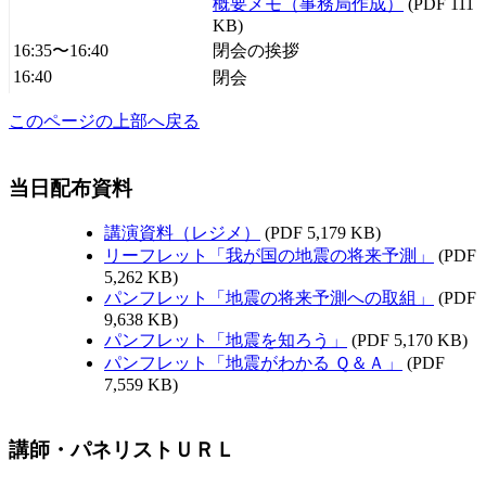
概要メモ（事務局作成）
(PDF 111
KB)
16:35〜16:40
閉会の挨拶
16:40
閉会
このページの上部へ戻る
当日配布資料
講演資料（レジメ）
(PDF 5,179 KB)
リーフレット「我が国の地震の将来予測」
(PDF
5,262 KB)
パンフレット「地震の将来予測への取組」
(PDF
9,638 KB)
パンフレット「地震を知ろう」
(PDF 5,170 KB)
パンフレット「地震がわかる Ｑ＆Ａ」
(PDF
7,559 KB)
講師・パネリストＵＲＬ