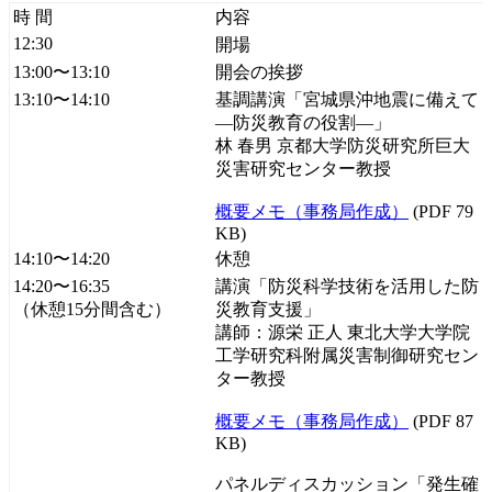
時 間
内容
12:30
開場
13:00〜13:10
開会の挨拶
13:10〜14:10
基調講演「宮城県沖地震に備えて
—防災教育の役割—」
林 春男 京都大学防災研究所巨大
災害研究センター教授
概要メモ（事務局作成）
(PDF 79
KB)
14:10〜14:20
休憩
14:20〜16:35
講演「防災科学技術を活用した防
（休憩15分間含む）
災教育支援」
講師：源栄 正人 東北大学大学院
工学研究科附属災害制御研究セン
ター教授
概要メモ（事務局作成）
(PDF 87
KB)
パネルディスカッション「発生確