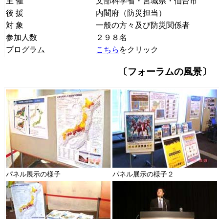
主 催
文部科学省・宮城県・仙台市
後 援
内閣府（防災担当）
対 象
一般の方々及び防災関係者
参加人数
２９８名
プログラム
こちら
をクリック
〔フォーラムの風景〕
パネル展示の様子
パネル展示の様子２