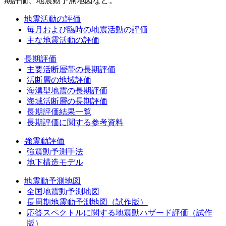
期評価、地震動予測地図など。
地震活動の評価
毎月および臨時の地震活動の評価
主な地震活動の評価
長期評価
主要活断層帯の長期評価
活断層の地域評価
海溝型地震の長期評価
海域活断層の長期評価
長期評価結果一覧
長期評価に関する参考資料
強震動評価
強震動予測手法
地下構造モデル
地震動予測地図
全国地震動予測地図
長周期地震動予測地図（試作版）
応答スペクトルに関する地震動ハザード評価（試作
版）