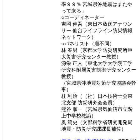
率９９％ 宮城県沖地震はまたや
って来る」
○コーディネーター
吉岡 伸吾（東日本放送アナウン
サー 仙台ライフライン防災情報
ネットワーク）
○パネリスト（順不同）
林 春男（京都大学防災研究所巨
大災害研究センター教授）
源栄 正人（東北大学大学院工学
研究科附属災害制御研究センター
教授）
（宮城県沖地震対策研究協議会幹
事）
桂 利治（（社）日本技術士会東
北支部 防災研究会会員）
熊谷 順一（宮城県気仙沼市立階
上中学校教諭）
奥 篤史（文部科学省研究開発局
地震・防災研究課課長補佐）