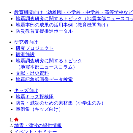
教育機関向け（幼稚園・小学校・中学校・高等学校など
地震調査研究に関するトピック（地震本部ニュースコ
地震本部の成果の活用事例（教育機関向け）
防災教育支援推進ポータル
研究者向け
研究プロジェクト
観測施設
地震調査研究に関するトピック
（地震本部ニュースコラム）
文献・歴史資料
地震記象紙画像データ検索
キッズ向け
地震キッズ探検隊
防災・減災のための素材集（小学生のみ）
事例集（キッズ向け）
地震・津波の提供情報
イベント・セミナー