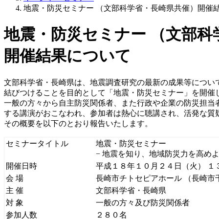
地震・防災セミナー （文部科学省・長崎県共催）開催
地震・防災セミナー （文部科
開催結果について
文部科学省・長崎県は、地震調査研究の最新の成果等につい
結びつけることを目的として「地震・防災セミナー」を開催
一般の方々から自主防災関係者、また行政や企業の防災担当
する講演がおこなわれ、参加者は熱心に聴講され、活発な質
その概要を以下のとおり報告いたします。
セミナータイトル
地震・防災セミナー
− 地震を知り、地域防災力を高めよ
開催日時
平成１８年１０月２４日（火） １
会 場
長崎市チトセピアホール （長崎市
主 催
文部科学省・長崎県
対 象
一般の方々及び防災関係者
参加人数
２８０名