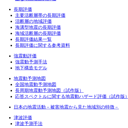
長期評価
主要活断層帯の長期評価
活断層の地域評価
海溝型地震の長期評価
海域活断層の長期評価
長期評価結果一覧
長期評価に関する参考資料
強震動評価
強震動予測手法
地下構造モデル
地震動予測地図
全国地震動予測地図
長周期地震動予測地図（試作版）
応答スペクトルに関する地震動ハザード評価（試作版
日本の地震活動－被害地震から見た地域別の特徴－
津波評価
津波予測手法