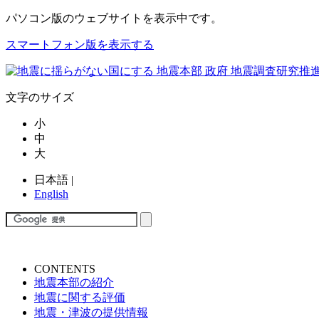
パソコン版
のウェブサイトを表示中です。
スマートフォン版を表示する
文字のサイズ
小
中
大
日本語
|
English
CONTENTS
地震本部の紹介
地震に関する評価
地震・津波の提供情報