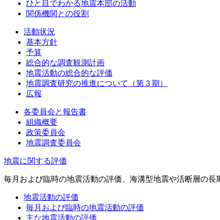
ひと目でわかる地震本部の活動
関係機関との役割
活動状況
基本方針
予算
総合的な調査観測計画
地震活動の総合的な評価
地震調査研究の推進について（第３期）
広報
各委員会と報告書
組織概要
政策委員会
地震調査委員会
地震に関する評価
毎月および臨時の地震活動の評価、海溝型地震や活断層の長
地震活動の評価
毎月および臨時の地震活動の評価
主な地震活動の評価