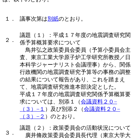
１．
議事次第は
別紙
のとおり。
議題（１）：平成１７年度の地震調査研究関
２．
係予算概算要求について
鳥井弘之政策委員会委員（予算小委員会主
査、東京工業大学原子炉工学研究所教授／日
本科学ジャーナリスト会議理事）から、関係
行政機関の地震調査研究予算等の事務の調整
の結果について報告があり、これを踏まえ
て、地震調査研究推進本部決定とした。
平成１７年度の地震調査研究関係予算概算要
求については、別添１（
会議資料２０−
（３）−１
）及び別添２（
会議資料２０−
（３）−２
）のとおり。
議題（２）：政策委員会の活動状況について
３．
廣井脩政策委員会委員長代理（東京大学大