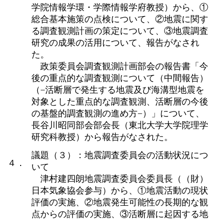
学院情報学環・学際情報学府教授）から、①
総合基本施策の点検について、②地震に関す
る調査観測計画の策定について、③地震調査
研究の成果の活用について、報告がなされ
た。
政策委員会調査観測計画部会の報告書「今
後の重点的な調査観測について（中間報告）
（−活断層で発生する地震及び海溝型地震を
対象とした重点的な調査観測、活断層の今後
の基盤的調査観測の進め方−）」について、
長谷川昭同部会部会長（東北大学大学院理学
研究科教授）から報告がなされた。
議題（３）：地震調査委員会の活動状況につ
４．
いて
津村建四朗地震調査委員会委員長（（財）
日本気象協会参与）から、①地震活動の現状
評価の実施、②地震発生可能性の長期的な観
点からの評価の実施、③活断層に起因する地