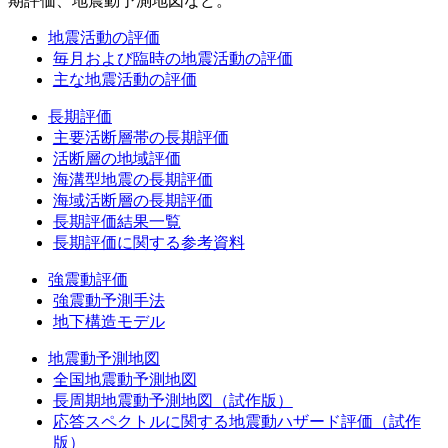
期評価、地震動予測地図など。
地震活動の評価
毎月および臨時の地震活動の評価
主な地震活動の評価
長期評価
主要活断層帯の長期評価
活断層の地域評価
海溝型地震の長期評価
海域活断層の長期評価
長期評価結果一覧
長期評価に関する参考資料
強震動評価
強震動予測手法
地下構造モデル
地震動予測地図
全国地震動予測地図
長周期地震動予測地図（試作版）
応答スペクトルに関する地震動ハザード評価（試作
版）