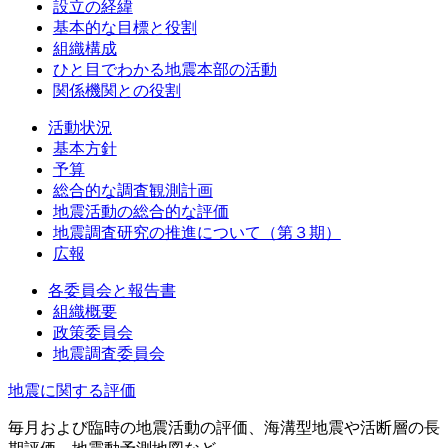
設立の経緯
基本的な目標と役割
組織構成
ひと目でわかる地震本部の活動
関係機関との役割
活動状況
基本方針
予算
総合的な調査観測計画
地震活動の総合的な評価
地震調査研究の推進について（第３期）
広報
各委員会と報告書
組織概要
政策委員会
地震調査委員会
地震に関する評価
毎月および臨時の地震活動の評価、海溝型地震や活断層の長