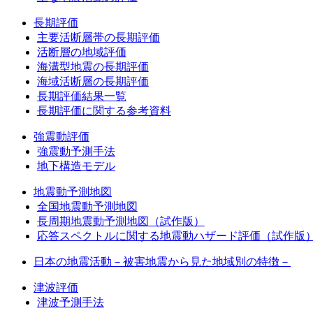
長期評価
主要活断層帯の長期評価
活断層の地域評価
海溝型地震の長期評価
海域活断層の長期評価
長期評価結果一覧
長期評価に関する参考資料
強震動評価
強震動予測手法
地下構造モデル
地震動予測地図
全国地震動予測地図
長周期地震動予測地図（試作版）
応答スペクトルに関する地震動ハザード評価（試作版
日本の地震活動－被害地震から見た地域別の特徴－
津波評価
津波予測手法