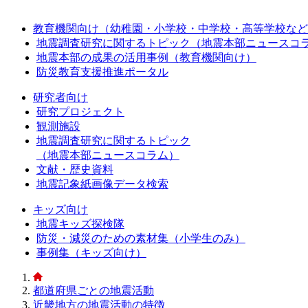
教育機関向け（幼稚園・小学校・中学校・高等学校など
地震調査研究に関するトピック（地震本部ニュースコ
地震本部の成果の活用事例（教育機関向け）
防災教育支援推進ポータル
研究者向け
研究プロジェクト
観測施設
地震調査研究に関するトピック
（地震本部ニュースコラム）
文献・歴史資料
地震記象紙画像データ検索
キッズ向け
地震キッズ探検隊
防災・減災のための素材集（小学生のみ）
事例集（キッズ向け）
都道府県ごとの地震活動
近畿地方の地震活動の特徴