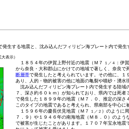
発生する地震と、沈み込んだフィリピン海プレート内で発生
拡大表示）
１８５４年の伊賀上野付近の地震（Ｍ７
：伊
１／４
から奈良・大和郡山にかけての地域で著しく、奈良で
断層帯
で発生したと考えられています。その他に、１
あり、人的・物的被害の他に地面の亀裂や噴砂・湧水
沈み込んだフィリピン海プレート内で発生する陸域の
７、深さ約６０ｋｍ）が知られており、県内では死者
で発生した１８９９年の地震（Ｍ７．０、推定の深さ
このタイプの地震であると考えられ、県南部を中心に
１５９６年の慶長伏見地震（Ｍ７
）のように
１／２
７．９）や１９４６年の南海地震（Ｍ８．０）のよう
で被害が生じたことがあります。１７０７年宝永地震