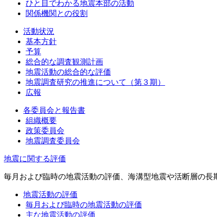
ひと目でわかる地震本部の活動
関係機関との役割
活動状況
基本方針
予算
総合的な調査観測計画
地震活動の総合的な評価
地震調査研究の推進について（第３期）
広報
各委員会と報告書
組織概要
政策委員会
地震調査委員会
地震に関する評価
毎月および臨時の地震活動の評価、海溝型地震や活断層の長
地震活動の評価
毎月および臨時の地震活動の評価
主な地震活動の評価