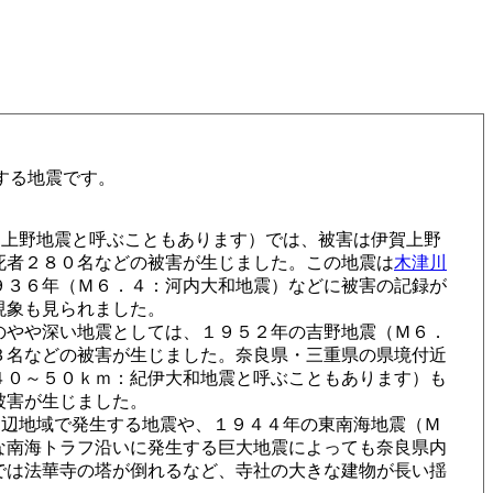
する地震です。
賀上野地震と呼ぶこともあります）では、被害は伊賀上野
死者２８０名などの被害が生じました。この地震は
木津川
９３６年（Ｍ６．４：河内大和地震）などに被害の記録が
現象も見られました。
やや深い地震としては、１９５２年の吉野地震（Ｍ６．
３名などの被害が生じました。奈良県・三重県の県境付近
４０～５０ｋｍ：紀伊大和地震と呼ぶこともあります）も
被害が生じました。
周辺地域で発生する地震や、１９４４年の東南海地震（Ｍ
な南海トラフ沿いに発生する巨大地震によっても奈良県内
では法華寺の塔が倒れるなど、寺社の大きな建物が長い揺