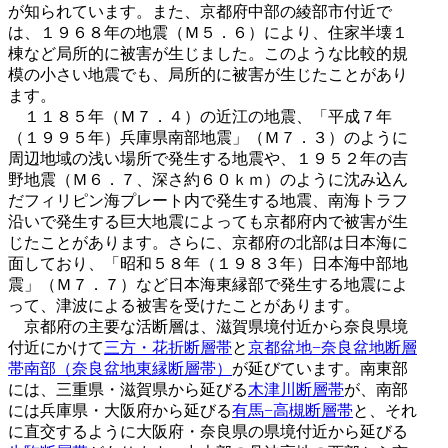
が知られています。また、京都府中部の綾部市付近で
は、１９６８年の地震（Ｍ５．６）により、住家半壊１
棟など局所的に被害が生じました。このような比較的規
模の小さい地震でも、局所的に被害が生じたことがあり
ます。
１１８５年（Ｍ７．４）の近江の地震、「平成７年
（１９９５年）兵庫県南部地震」（Ｍ７．３）のように
周辺地域の浅い場所で発生する地震や、１９５２年の吉
野地震（Ｍ６．７、深さ約６０ｋｍ）のように沈み込ん
だフィリピン海プレート内で発生する地震、南海トラフ
沿いで発生する巨大地震によっても京都府内で被害が生
じたことがあります。さらに、京都府の北部は日本海に
面しており、「昭和５８年（１９８３年）日本海中部地
震」（Ｍ７．７）など日本海東縁部で発生する地震によ
って、津波による被害を受けたことがあります。
京都府の主要な活断層は、滋賀県境付近から奈良県境
付近にかけて
三方・花折断層帯
と
京都盆地−奈良盆地断層
帯南部（奈良盆地東縁断層帯）
が延びています。南東部
には、三重県・滋賀県から延びる
木津川断層帯
が、南部
には兵庫県・大阪府から延びる
有馬−高槻断層帯
と、それ
に直交するように大阪府・奈良県の県境付近から延びる