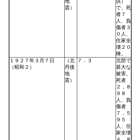
地
浜）
震）
で、死
者７
人、負
傷者３
０人、
住家全
壊２０
棟。
１９２７年３月７日
（北
７．３
北部で
（昭和２）
丹後
甚大な
地
被害。
震）
死者
２，８
９８
人、負
傷者
７，５
９５
人、住
家全壊
４，８