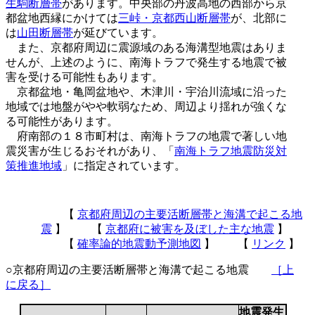
生駒断層帯
があります。中央部の丹波高地の西部から京
都盆地西縁にかけては
三峠・京都西山断層帯
が、北部に
は
山田断層帯
が延びています。
また、京都府周辺に震源域のある海溝型地震はありま
せんが、上述のように、南海トラフで発生する地震で被
害を受ける可能性もあります。
京都盆地・亀岡盆地や、木津川・宇治川流域に沿った
地域では地盤がやや軟弱なため、周辺より揺れが強くな
る可能性があります。
府南部の１８市町村は、南海トラフの地震で著しい地
震災害が生じるおそれがあり、「
南海トラフ地震防災対
策推進地域
」に指定されています。
【
京都府周辺の主要活断層帯と海溝で起こる地
震
】 【
京都府に被害を及ぼした主な地震
】
【
確率論的地震動予測地図
】 【
リンク
】
○京都府周辺の主要活断層帯と海溝で起こる地震
［上
に戻る］
地震発生