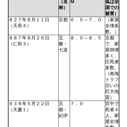
（名
Ｍ
弧は全
称）
国での
被害）
８２７年８月１１日
京都
６．５～７．０
（家屋
（天長４）
全壊多
数。）
８８７年８月２６日
五
８．０～８．５
京都
（仁和３）
畿・
で、家
七道
屋倒壊
多く、
圧死者
多数。
（南海
トラフ
沿いの
巨大地
震）
９３８年５月２２日
京
７．０
宮中で
（天慶１）
都・
死者４
紀伊
人。家
屋全壊