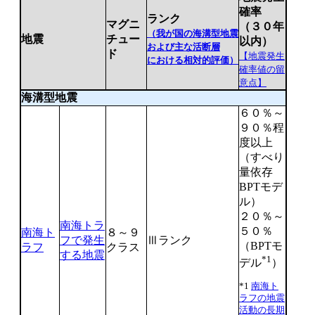
確率
ランク
マグニ
（３０年
（我が国の海溝型地震
地震
チュー
以内）
および主な活断層
ド
【地震発生
における相対的評価）
確率値の留
意点】
海溝型地震
６０％～
９０％程
度以上
（すべり
量依存
BPTモデ
ル）
２０％～
南海トラ
５０％
南海ト
８～９
フで発生
Ⅲランク
（BPTモ
ラフ
クラス
する地震
*1
デル
）
*1
南海ト
ラフの地震
活動の長期