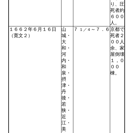
り、圧
死者約
６００
人。
１６６２年６月１６日
山
７
～７．６
京都で
１／４
（寛文２）
城・
死者２
大
００人
和・
余、家
河
屋倒壊
内・
１，０
和
００
泉・
棟。
摂
津・
丹
後・
若
狭・
近
江・
美