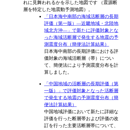
れに見舞われるかを示した地図です （震源断
層を特定した地震動予測地図）。
「日本海中南部の海域活断層の長期
評価（第一版）―近畿地域・北陸地
域北方沖―」で新たに評価対象とな
った海域活断層で発生する地震の予
測震度分布（簡便法計算結果）
日本海中南部の長期評価における評
価対象の海域活断層（帯）につい
て、簡便法により予測震度分布を計
算しました。
「中国地域の活断層の長期評価（第
一版）」で評価対象となった活断層
で発生する地震の予測震度分布（簡
便法計算結果）
中国地域評価において新たに詳細な
評価を行った断層帯および評価の改
訂を行った主要活断層帯について、