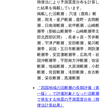
簡便法により予測震度分布を計算し
た結果を掲載しています。
掲載した活断層： 宍道（鹿島）断
層，雨滝－釜戸断層，鹿野－吉岡断
層，日南湖断層，岩坪断層，山崎断
層帯（那岐山断層帯・山崎断層帯主
部北西部区間），長者ヶ原－芳井断
層，宇津戸断層，安田断層，菊川断
層帯，岩国－五日市断層帯，周防灘
断層帯，安芸灘断層帯，広島湾－岩
国沖断層帯，宇部南方沖断層，弥栄
断層，地福断層，大原湖断層，小郡
断層，筒賀断層，滝部断層，奈古断
層，栄谷断層，黒瀬断層
「四国地域の活断層の長期評価（第
一版）」で評価対象となった活断層
で発生する地震の予測震度分布（簡
便法計算結果）