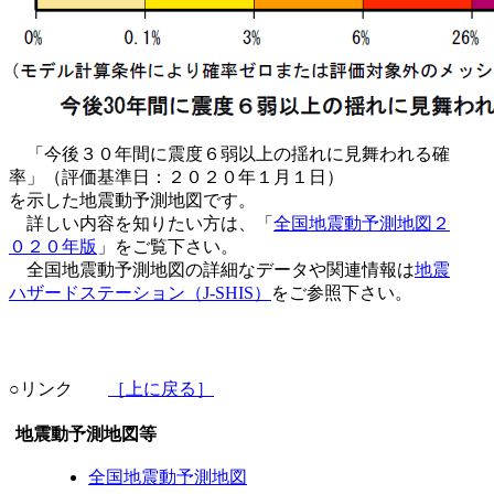
「今後３０年間に震度６弱以上の揺れに見舞われる確
率」（評価基準日：２０２０年１月１日）
を示した地震動予測地図です。
詳しい内容を知りたい方は、「
全国地震動予測地図２
０２０年版
」をご覧下さい。
全国地震動予測地図の詳細なデータや関連情報は
地震
ハザードステーション（J-SHIS）
をご参照下さい。
○リンク
［上に戻る］
地震動予測地図等
全国地震動予測地図