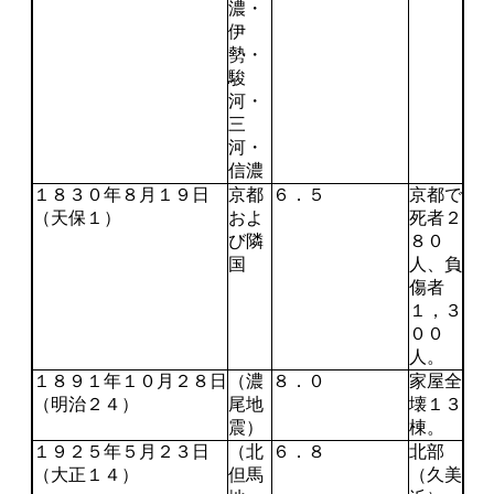
濃・
伊
勢・
駿
河・
三
河・
信濃
１８３０年８月１９日
京都
６．５
京都で
（天保１）
およ
死者２
び隣
８０
国
人、負
傷者
１，３
００
人。
１８９１年１０月２８日
（濃
８．０
家屋全
（明治２４）
尾地
壊１３
震）
棟。
１９２５年５月２３日
（北
６．８
北部
（大正１４）
但馬
（久美