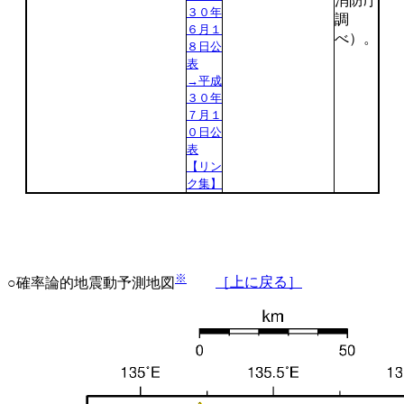
消防庁
３０年
調
６月１
べ）。
８日公
表
→平成
３０年
７月１
０日公
表
【リン
ク集】
※
○確率論的地震動予測地図
［上に戻る］