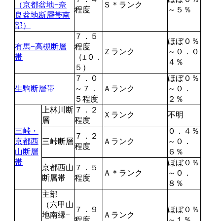
（京都盆地−奈
Ｓ＊ランク
程度
～５％
良盆地断層帯南
部）
７．５
ほぼ０％
有馬−高槻断層
程度
Ｚランク
～０．０
帯
（±０．
４％
５）
７．０
ほぼ０％
生駒断層帯
～７．
Ａランク
～０．
５程度
２％
上林川断
７．２
Ｘランク
不明
層
程度
三峠・
０．４％
７．２
京都西
三峠断層
Ａランク
～０．
程度
山断層
６％
帯
ほぼ０％
京都西山
７．５
Ａ＊ランク
～０．
断層帯
程度
８％
主部
（六甲山
７．９
ほぼ０％
地南縁−
Ａランク
程度
～１％