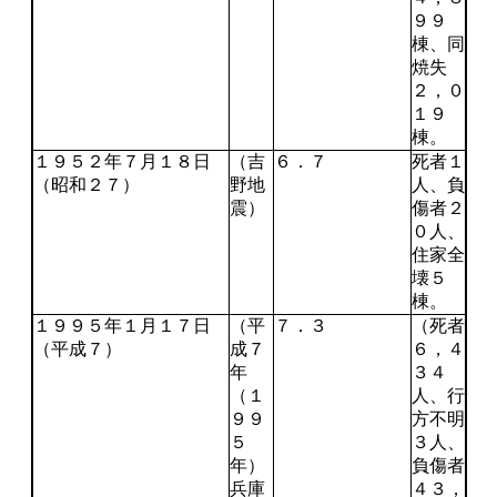
９９
棟、同
焼失
２，０
１９
棟。
１９５２年７月１８日
（吉
６．７
死者１
（昭和２７）
野地
人、負
震）
傷者２
０人、
住家全
壊５
棟。
１９９５年１月１７日
（平
７．３
（死者
（平成７）
成７
６，４
年
３４
（１
人、行
９９
方不明
５
３人、
年）
負傷者
兵庫
４３，