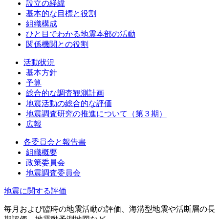
設立の経緯
基本的な目標と役割
組織構成
ひと目でわかる地震本部の活動
関係機関との役割
活動状況
基本方針
予算
総合的な調査観測計画
地震活動の総合的な評価
地震調査研究の推進について（第３期）
広報
各委員会と報告書
組織概要
政策委員会
地震調査委員会
地震に関する評価
毎月および臨時の地震活動の評価、海溝型地震や活断層の長