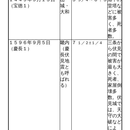
３／４
（宝徳１）
城・
堂塔な
大和
どに被
害多
く、死
者多
数。
１５９６年９月５日
畿内
７
±
三条か
１／２
１／４
（慶長１）
（慶
ら伏見
長伏
の間で
見地
被害が
震と
最も大
も呼
きく、
ばれ
死者、
る）
家屋倒
壊多
数。伏
見城で
は、天
守の大
破など
によ