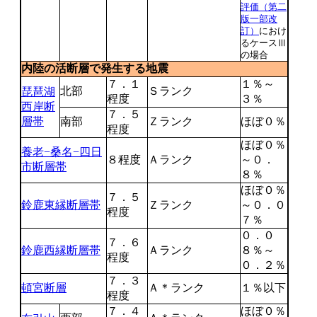
評価（第二
版一部改
訂）
におけ
るケースⅢ
の場合
内陸の活断層で発生する地震
７．１
１％～
北部
Ｓランク
琵琶湖
程度
３％
西岸断
７．５
層帯
南部
Ｚランク
ほぼ０％
程度
ほぼ０％
養老−桑名−四日
８程度
Ａランク
～０．
市断層帯
８％
ほぼ０％
７．５
鈴鹿東縁断層帯
Ｚランク
～０．０
程度
７％
０．０
７．６
鈴鹿西縁断層帯
Ａランク
８％～
程度
０．２％
７．３
頓宮断層
Ａ＊ランク
１％以下
程度
７．４
ほぼ０％