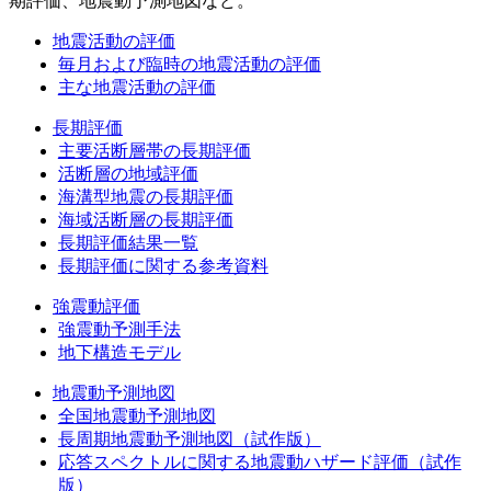
期評価、地震動予測地図など。
地震活動の評価
毎月および臨時の地震活動の評価
主な地震活動の評価
長期評価
主要活断層帯の長期評価
活断層の地域評価
海溝型地震の長期評価
海域活断層の長期評価
長期評価結果一覧
長期評価に関する参考資料
強震動評価
強震動予測手法
地下構造モデル
地震動予測地図
全国地震動予測地図
長周期地震動予測地図（試作版）
応答スペクトルに関する地震動ハザード評価（試作
版）