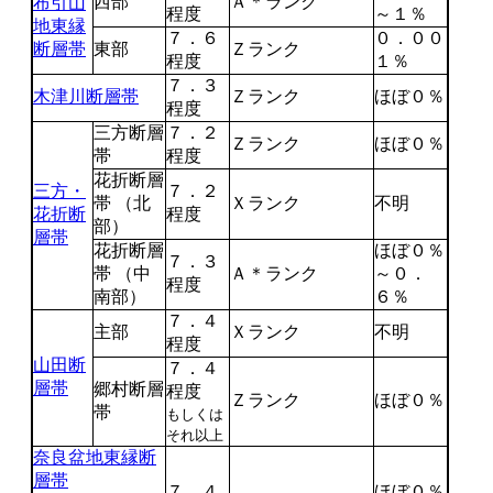
西部
Ａ＊ランク
布引山
程度
～１％
地東縁
７．６
０．００
断層帯
東部
Ｚランク
程度
１％
７．３
木津川断層帯
Ｚランク
ほぼ０％
程度
三方断層
７．２
Ｚランク
ほぼ０％
帯
程度
花折断層
三方・
７．２
帯 （北
Ｘランク
不明
花折断
程度
部）
層帯
花折断層
ほぼ０％
７．３
帯 （中
Ａ＊ランク
～０．
程度
南部）
６％
７．４
主部
Ｘランク
不明
程度
山田断
７．４
層帯
郷村断層
程度
Ｚランク
ほぼ０％
帯
もしくは
それ以上
奈良盆地東縁断
層帯
７．４
ほぼ０％