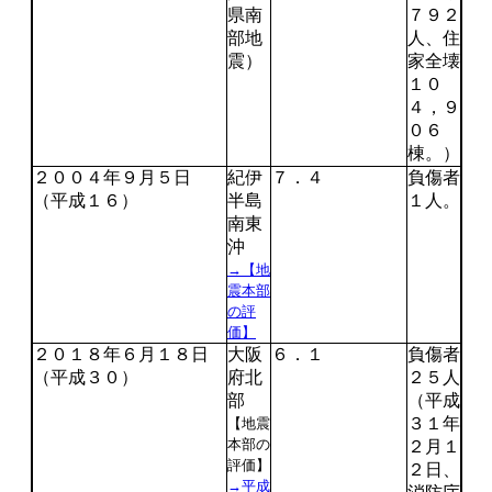
県南
７９２
部地
人、住
震）
家全壊
１０
４，９
０６
棟。）
２００４年９月５日
紀伊
７．４
負傷者
（平成１６）
半島
１人。
南東
沖
→【地
震本部
の評
価】
２０１８年６月１８日
大阪
６．１
負傷者
（平成３０）
府北
２５人
部
（平成
３１年
【地震
本部の
２月１
評価】
２日、
→平成