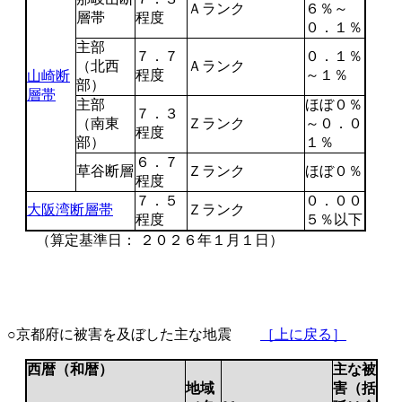
Ａランク
６％～
層帯
程度
０．１％
主部
７．７
０．１％
（北西
Ａランク
程度
～１％
山崎断
部）
層帯
主部
ほぼ０％
７．３
（南東
Ｚランク
～０．０
程度
部）
１％
６．７
草谷断層
Ｚランク
ほぼ０％
程度
７．５
０．００
大阪湾断層帯
Ｚランク
程度
５％以下
（算定基準日： ２０２６年１月１日）
○京都府に被害を及ぼした主な地震
［上に戻る］
西暦（和暦）
主な被
地域
害（括