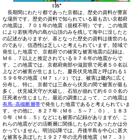
長期間にわたり都であった京都は、歴史の資料が豊富
な場所です。歴史の資料で知られている最も古い京都府
の地震は、７０１年の地震（規模不明）です。この地震
により若狭湾内の島が山頂のみを残して海中に没したと
の記述がありますが、基となった歴史の資料は後世のも
のであり、信憑性は乏しいと考えられています。陸域で
発生した地震で、京都府での確実な被害地震の記録は、
Ｍ６．７以上と推定されている９７６年の地震からで
す。この地震では、京都府南部や滋賀県で死者５０名以
上などの被害が生じました。慶長伏見地震と呼ばれる１
５９６年の地震（Ｍ７
）では、被害は畿内に広く
１／２
分布し、特に、京都では三条から伏見の間で被害が最も
多く、伏見城天守が大破し、石垣が崩れて約６００名の
圧死者が生じました。最近の調査によって、この地震は
有馬−高槻断層帯
で発生した地震であると考えられていま
す。その他に、８２７年（Ｍ６．５～７．０）、１８３
０年（Ｍ６．５）などにも被害の記録がありますが、こ
れらの地震がどの活断層に関係したものであったかは分
かっていません。明治以降では、丹後半島を中心に甚大
な被害を及ぼした１９２７年の北丹後地震（Ｍ７．３）