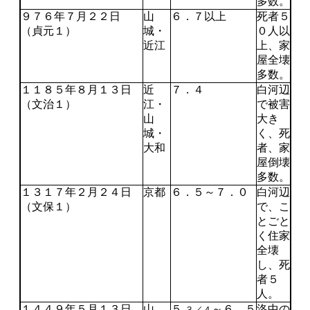
多数。
９７６年７月２２日
山
６．７以上
死者５
（貞元１）
城・
０人以
近江
上、家
屋全壊
多数。
１１８５年８月１３日
近
７．４
白河辺
（文治１）
江・
で被害
山
大き
城・
く、死
大和
者、家
屋倒壊
多数。
１３１７年２月２４日
京都
６．５～７．０
白河辺
（文保１）
で、こ
とごと
く住家
全壊
し、死
者５
人。
１４４９年５月１３日
山
５
～６．５
洛中の