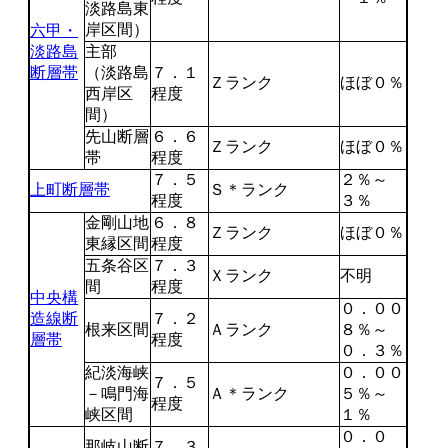
淡路島東
岸区間）
六甲・
淡路島
主部
断層帯
（淡路島
７．１
Ｚランク
ほぼ０％
西岸区
程度
間）
先山断層
６．６
Ｚランク
ほぼ０％
帯
程度
７．５
２％～
上町断層帯
Ｓ＊ランク
程度
３％
金剛山地
６．８
Ｚランク
ほぼ０％
東縁区間
程度
五条谷区
７．３
Ｘランク
不明
間
程度
中央構
０．００
造線断
７．２
根来区間
Ａランク
８％～
層帯
程度
０．３％
紀淡海峡
０．００
７．５
－鳴門海
Ａ＊ランク
５％～
程度
峡区間
１％
０．０
那岐山断
７．３