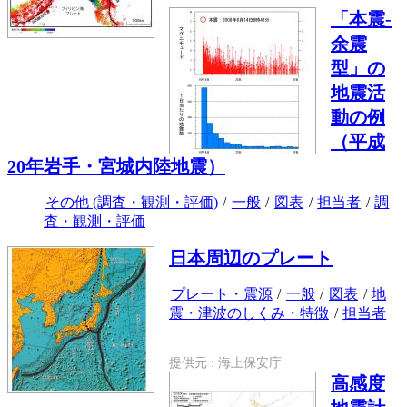
「本震-
余震
型」の
地震活
動の例
（平成
20年岩手・宮城内陸地震）
その他 (調査・観測・評価)
/
一般
/
図表
/
担当者
/
調
査・観測・評価
日本周辺のプレート
プレート・震源
/
一般
/
図表
/
地
震・津波のしくみ・特徴
/
担当者
提供元 : 海上保安庁
高感度