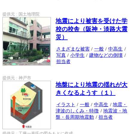
提供元 : 国土地理院
地震により被害を受けた学
校の校舎（阪神・淡路大震
災）
さまざまな被害
/
一般
/
中高生
/
写真
/
小学生
/
建物などの倒壊
/
担当者
提供元 : 神戸市
地盤により地震の揺れが大
きくなるようす（１）
イラスト
/
一般
/
中高生
/
地震・
津波のしくみ・特徴
/
地震波・地
盤・長周期地震動
/
担当者
提供元 : 工藤一嘉氏の図をもとに作成