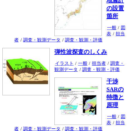
地震計
の設置
箇所
一般
/
図
表
/
担当
者
/
調査・観測データ
/
調査・観測・評価
弾性波探査のしくみ
イラスト
/
一般
/
担当者
/
調査・
観測データ
/
調査・観測・評価
干渉
SARの
特徴と
原理
一般
/
図
表
/
担当
者
/
調査・観測データ
/
調査・観測・評価