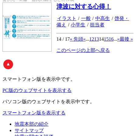
津波に対する心得！
イラスト
/
一般
/
中高生
/
啓発・
備え
/
小学生
/
担当者
14 / 17
« 先頭
«
...
12
13
14
15
16
...
»
最後 »
このページの上部へ戻る
スマートフォン版
を表示中です。
PC版のウェブサイトを表示する
パソコン版
のウェブサイトを表示中です。
スマートフォン版を表示する
地震本部の紹介
サイトマップ