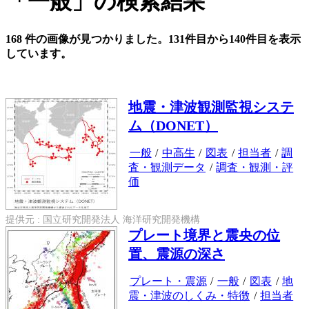
「一般」の検索結果
168 件の画像が見つかりました。131件目から140件目を表示
しています。
地震・津波観測監視システ
ム（DONET）
一般
/
中高生
/
図表
/
担当者
/
調
査・観測データ
/
調査・観測・評
価
提供元 : 国立研究開発法人 海洋研究開発機構
プレート境界と震央の位
置、震源の深さ
プレート・震源
/
一般
/
図表
/
地
震・津波のしくみ・特徴
/
担当者