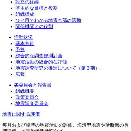
設立の経緯
基本的な目標と役割
組織構成
ひと目でわかる地震本部の活動
関係機関との役割
活動状況
基本方針
予算
総合的な調査観測計画
地震活動の総合的な評価
地震調査研究の推進について（第３期）
広報
各委員会と報告書
組織概要
政策委員会
地震調査委員会
地震に関する評価
毎月および臨時の地震活動の評価、海溝型地震や活断層の長