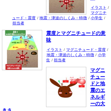
イラスト
/
マグニチ
ュード・震度
/
地震・津波のしくみ・特徴
/
小学生
/
担当者
震度とマグニチュードの意
味
イラスト
/
マグニチュード・震度
/
地震・津波のしくみ・特徴
/
小学
生
/
担当者
マグニ
チュー
ドと地
震のエ
ネルギ
ーの大
きさ