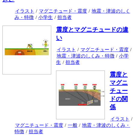
イラスト
/
マグニチュード・震度
/
地震・津波のしく
み・特徴
/
小学生
/
担当者
震度とマグニチュードの違
い
イラスト
/
マグニチュード・震度
/
地震・津波のしくみ・特徴
/
小学
生
/
担当者
震度と
マグニ
チュー
ドの関
係
イラスト
/
マグニチュード・震度
/
一般
/
地震・津波のしくみ・
特徴
/
担当者