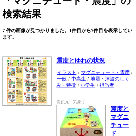
「マグニチュード・震度」の
検索結果
7 件の画像が見つかりました。1件目から7件目を表示してい
ます。
震度とゆれの状況
イラスト
/
マグニチュード・震度
/
一般
/
中高生
/
地震・津波のしく
み・特徴
/
小学生
/
担当者
提供元 : 気象庁
震度と
マグニ
チュー
ド