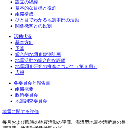
設立の経緯
基本的な目標と役割
組織構成
ひと目でわかる地震本部の活動
関係機関との役割
活動状況
基本方針
予算
総合的な調査観測計画
地震活動の総合的な評価
地震調査研究の推進について（第３期）
広報
各委員会と報告書
組織概要
政策委員会
地震調査委員会
地震に関する評価
毎月および臨時の地震活動の評価、海溝型地震や活断層の長