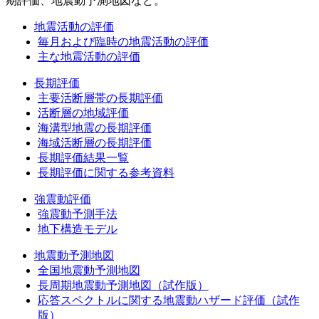
期評価、地震動予測地図など。
地震活動の評価
毎月および臨時の地震活動の評価
主な地震活動の評価
長期評価
主要活断層帯の長期評価
活断層の地域評価
海溝型地震の長期評価
海域活断層の長期評価
長期評価結果一覧
長期評価に関する参考資料
強震動評価
強震動予測手法
地下構造モデル
地震動予測地図
全国地震動予測地図
長周期地震動予測地図（試作版）
応答スペクトルに関する地震動ハザード評価（試作
版）