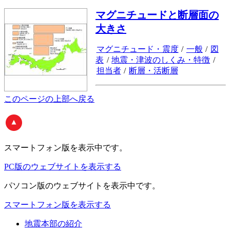
マグニチュードと断層面の
大きさ
マグニチュード・震度
/
一般
/
図
表
/
地震・津波のしくみ・特徴
/
担当者
/
断層・活断層
このページの上部へ戻る
スマートフォン版
を表示中です。
PC版のウェブサイトを表示する
パソコン版
のウェブサイトを表示中です。
スマートフォン版を表示する
地震本部の紹介