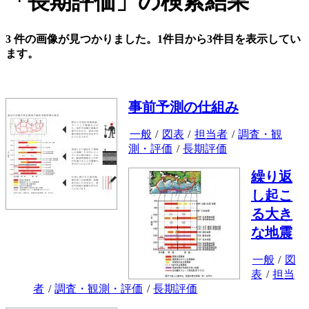
「長期評価」の検索結果
3 件の画像が見つかりました。1件目から3件目を表示してい
ます。
事前予測の仕組み
一般
/
図表
/
担当者
/
調査・観
測・評価
/
長期評価
繰り返
し起こ
る大き
な地震
一般
/
図
表
/
担当
者
/
調査・観測・評価
/
長期評価