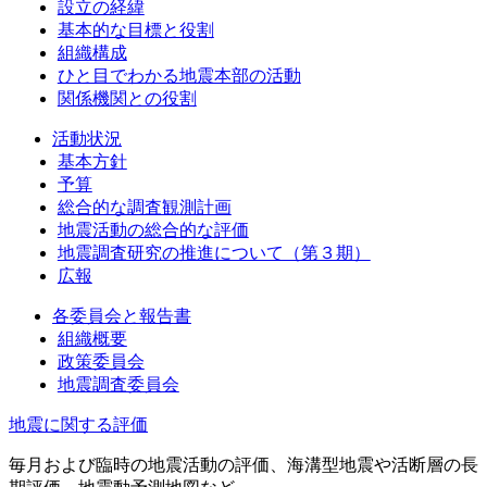
設立の経緯
基本的な目標と役割
組織構成
ひと目でわかる地震本部の活動
関係機関との役割
活動状況
基本方針
予算
総合的な調査観測計画
地震活動の総合的な評価
地震調査研究の推進について（第３期）
広報
各委員会と報告書
組織概要
政策委員会
地震調査委員会
地震に関する評価
毎月および臨時の地震活動の評価、海溝型地震や活断層の長