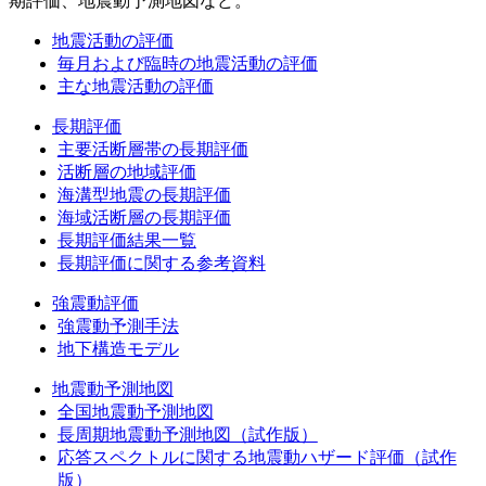
期評価、地震動予測地図など。
地震活動の評価
毎月および臨時の地震活動の評価
主な地震活動の評価
長期評価
主要活断層帯の長期評価
活断層の地域評価
海溝型地震の長期評価
海域活断層の長期評価
長期評価結果一覧
長期評価に関する参考資料
強震動評価
強震動予測手法
地下構造モデル
地震動予測地図
全国地震動予測地図
長周期地震動予測地図（試作版）
応答スペクトルに関する地震動ハザード評価（試作
版）