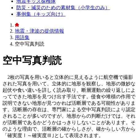
地震キッズ探検隊
防災・減災のための素材集（小学生のみ）
事例集（キッズ向け）
地震・津波の提供情報
用語集
空中写真判読
空中写真判読
2枚の写真を用いると立体的に見えるように航空機で撮影
された写真を用いて、立体的に地形を観察し、地形の微妙な
起伏や食い違いを詳しく読み取り、断層運動の繰り返しによ
ってできた地形を見つけ出す手法です。侵食や堆積の作用で
説明できない地形が見つかれば活断層である可能性がありま
す。活断層の存在は、専門家による空中写真判読により認定
されることが多いのですが、地形からの判断だけでは、それ
が活断層であるかどうかはっきりしないことがあります。そ
のような理由で、活断層の確からしさが、確からしい方から
「確実度Ⅰ～確実度Ⅲ｣として表現されます。