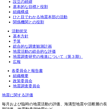
設立の経緯
基本的な目標と役割
組織構成
ひと目でわかる地震本部の活動
関係機関との役割
活動状況
基本方針
予算
総合的な調査観測計画
地震活動の総合的な評価
地震調査研究の推進について（第３期）
広報
各委員会と報告書
組織概要
政策委員会
地震調査委員会
地震に関する評価
毎月および臨時の地震活動の評価、海溝型地震や活断層の長