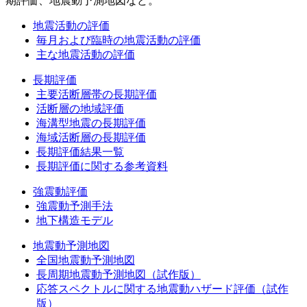
期評価、地震動予測地図など。
地震活動の評価
毎月および臨時の地震活動の評価
主な地震活動の評価
長期評価
主要活断層帯の長期評価
活断層の地域評価
海溝型地震の長期評価
海域活断層の長期評価
長期評価結果一覧
長期評価に関する参考資料
強震動評価
強震動予測手法
地下構造モデル
地震動予測地図
全国地震動予測地図
長周期地震動予測地図（試作版）
応答スペクトルに関する地震動ハザード評価（試作
版）