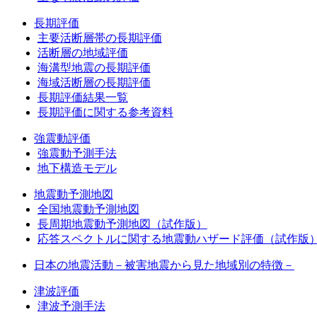
長期評価
主要活断層帯の長期評価
活断層の地域評価
海溝型地震の長期評価
海域活断層の長期評価
長期評価結果一覧
長期評価に関する参考資料
強震動評価
強震動予測手法
地下構造モデル
地震動予測地図
全国地震動予測地図
長周期地震動予測地図（試作版）
応答スペクトルに関する地震動ハザード評価（試作版
日本の地震活動－被害地震から見た地域別の特徴－
津波評価
津波予測手法