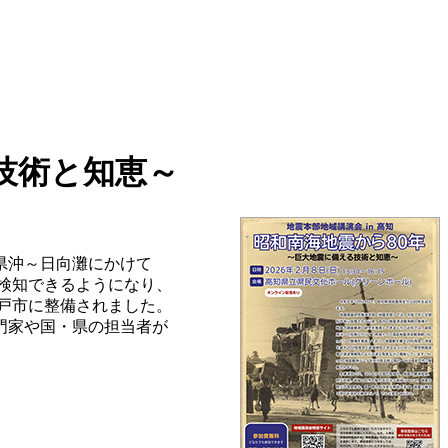
】
技術と知恵～
県沖～日向灘にかけて
接検知できるようになり、
室戸市に整備されました。
門家や国・県の担当者が