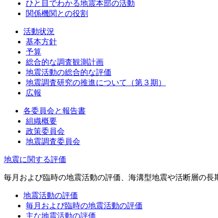
ひと目でわかる地震本部の活動
関係機関との役割
活動状況
基本方針
予算
総合的な調査観測計画
地震活動の総合的な評価
地震調査研究の推進について（第３期）
広報
各委員会と報告書
組織概要
政策委員会
地震調査委員会
地震に関する評価
毎月および臨時の地震活動の評価、海溝型地震や活断層の長
地震活動の評価
毎月および臨時の地震活動の評価
主な地震活動の評価