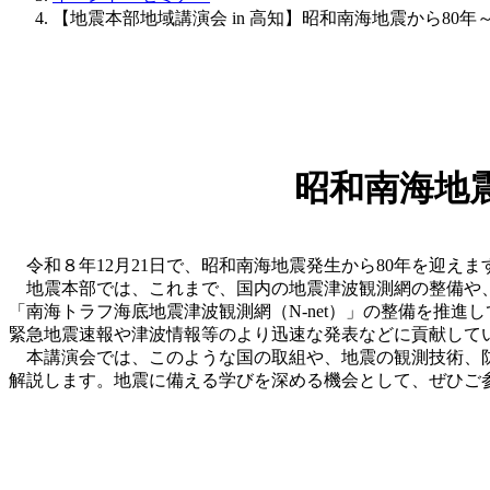
【地震本部地域講演会 in 高知】昭和南海地震から80
昭和南海地
令和８年12月21日で、昭和南海地震発生から80年を迎えま
地震本部では、これまで、国内の地震津波観測網の整備や、
「南海トラフ海底地震津波観測網（N-net）」の整備を推進
緊急地震速報や津波情報等のより迅速な発表などに貢献してい
本講演会では、このような国の取組や、地震の観測技術、防
解説します。地震に備える学びを深める機会として、ぜひ