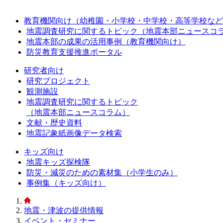
教育機関向け（幼稚園・小学校・中学校・高等学校など
地震調査研究に関するトピック（地震本部ニュースコ
地震本部の成果の活用事例（教育機関向け）
防災教育支援推進ポータル
研究者向け
研究プロジェクト
観測施設
地震調査研究に関するトピック
（地震本部ニュースコラム）
文献・歴史資料
地震記象紙画像データ検索
キッズ向け
地震キッズ探検隊
防災・減災のための素材集（小学生のみ）
事例集（キッズ向け）
地震・津波の提供情報
イベント・セミナー