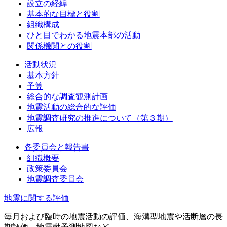
設立の経緯
基本的な目標と役割
組織構成
ひと目でわかる地震本部の活動
関係機関との役割
活動状況
基本方針
予算
総合的な調査観測計画
地震活動の総合的な評価
地震調査研究の推進について（第３期）
広報
各委員会と報告書
組織概要
政策委員会
地震調査委員会
地震に関する評価
毎月および臨時の地震活動の評価、海溝型地震や活断層の長