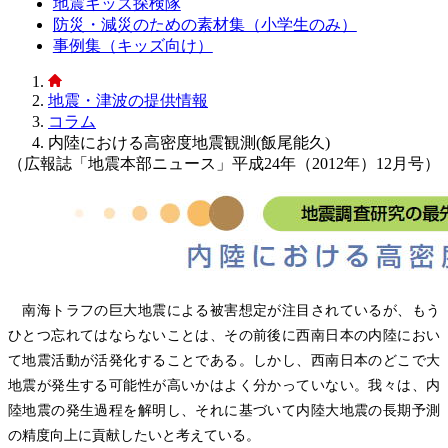
地震キッズ探検隊
防災・減災のための素材集（小学生のみ）
事例集（キッズ向け）
地震・津波の提供情報
コラム
内陸における高密度地震観測(飯尾能久)
（広報誌「地震本部ニュース」平成24年（2012年）12月号）
南海トラフの巨大地震による被害想定が注目されているが、もう
ひとつ忘れてはならないことは、その前後に西南日本の内陸におい
て地震活動が活発化することである。しかし、西南日本のどこで大
地震が発生する可能性が高いかはよく分かっていない。我々は、内
陸地震の発生過程を解明し、それに基づいて内陸大地震の長期予測
の精度向上に貢献したいと考えている。