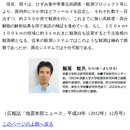
現在、我々は、ひずみ集中帯重点的調査・観測プロジェクト等に
より、国内外に５か所ほどフィールドを設定し、それぞれ数十～百
点ずつ、約２５０か所で観測を行い、これまでに無い高精度・高分
解能の解析結果を得て仮説の検証を進めている。もし、１００ｋｍ×
１００ｋｍの領域に約３ｋｍおきに観測点を設置すると千点規模の
観測網となる。従来の観測システムではこのような観測は極めて困
難であったが、満点システムでは十分可能である。
（広報誌「地震本部ニュース」平成24年（2012年）12月号）
このページの上部へ戻る