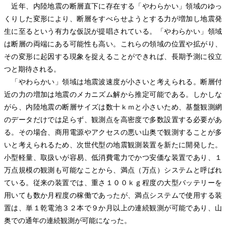
近年、内陸地震の断層直下に存在する「やわらかい」領域のゆっ
くりした変形により、断層をすべらせようとする力が増加し地震発
生に至るという有力な仮説が提唱されている。「やわらかい」領域
は断層の両端にある可能性も高い。これらの領域の位置や拡がり、
その変形に起因する現象を捉えることができれば、長期予測に役立
つと期待される。
「やわらかい」領域は地震波速度が小さいと考えられる。断層付
近の力の増加は地震のメカニズム解から推定可能である。しかしな
がら、内陸地震の断層サイズは数十ｋｍと小さいため、基盤観測網
のデータだけでは足らず、観測点を高密度で多数設置する必要があ
る。その場合、商用電源やアクセスの悪い山奥で観測することが多
いと考えられるため、次世代型の地震観測装置を新たに開発した。
小型軽量、取扱いが容易、低消費電力でかつ安価な装置であり、１
万点規模の観測も可能なことから、満点（万点）システムと呼ばれ
ている。従来の装置では、重さ１００ｋｇ程度の大型バッテリーを
用いても数か月程度の稼働であったが、満点システムで使用する装
置は、単１乾電池３２本で９か月以上の連続観測が可能であり、山
奥での通年の連続観測が可能になった。