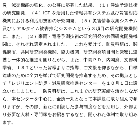
災・減災機能の強化」の公募に応募した結果、（１）津波予測技術
の研究開発、（４）ICT を活用した情報共有システム及び災害対応
機関における利活用技術の研究開発、（５）災害情報収集システム
及びリアルタイム被害推定システムという３項目の研究開発機関
に、また、（２）豪雨・竜巻予測技術の研究開発の共同研究開発機
関に、それぞれ選定されました。 これを受けて、防災科研は、関
係府省、共同研究開発機関、協力機関、研究開発項目間と緊密に連
携し一体的な推進を図りながら、また、中島ＰＤ、内閣府、文部科
学省、ＪＳＴといった皆様よりご指導、ご支援を仰ぎながら、目標
達成のために全力を挙げて研究開発を推進するため、その拠点とし
て「レジリエント防災・減災研究推進センター」を１０月１日に設
立いたしました。 防災科研は、これまでの研究実績を活かしなが
ら、本センターを中心に、全所一丸となって本課題に取り組んで参
りますが、その際、新たに創設した参与制度などを活用し、外部よ
り必要な人材・専門家をお招きするなど、開かれた体制で取り組み
ます。