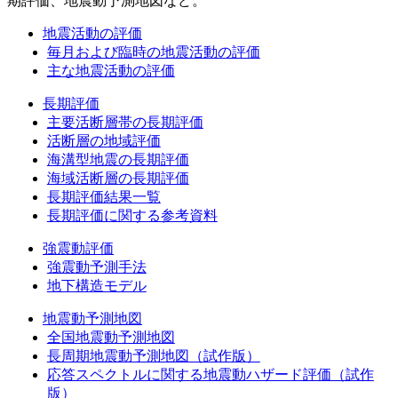
期評価、地震動予測地図など。
地震活動の評価
毎月および臨時の地震活動の評価
主な地震活動の評価
長期評価
主要活断層帯の長期評価
活断層の地域評価
海溝型地震の長期評価
海域活断層の長期評価
長期評価結果一覧
長期評価に関する参考資料
強震動評価
強震動予測手法
地下構造モデル
地震動予測地図
全国地震動予測地図
長周期地震動予測地図（試作版）
応答スペクトルに関する地震動ハザード評価（試作
版）