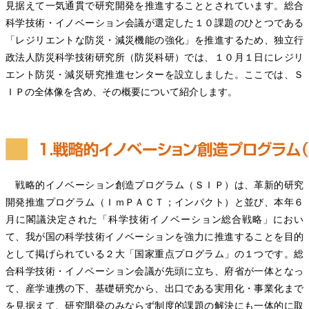
見据えて一気通貫で研究開発を推進することとされています。総合
科学技術・イノベーション会議が選定した１０課題のひとつである
「レジリエントな防災・減災機能の強化」を推進するため、独立行
政法人防災科学技術研究所（防災科研）では、１０月１日にレジリ
エント防災・減災研究推進センターを設立しました。ここでは、Ｓ
ＩＰの全体像を含め、その概要について紹介します。
戦略的イノベーション創造プログラム（ＳＩＰ）は、革新的研究
開発推進プログラム（ＩｍＰＡＣＴ；インパクト）と並び、本年６
月に閣議決定された「科学技術イノベーション総合戦略」におい
て、我が国の科学技術イノベーションを強力に推進することを目的
として掲げられている２大「国家重点プログラム」の１つです。総
合科学技術・イノベーション会議が先頭に立ち、府省が一体となっ
て、産学連携の下、基礎研究から、出口である実用化・事業化まで
を見据えて、研究開発のみならず制度的課題の解決にも一体的に取