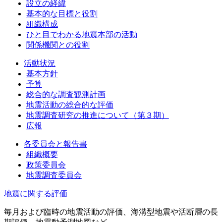
設立の経緯
基本的な目標と役割
組織構成
ひと目でわかる地震本部の活動
関係機関との役割
活動状況
基本方針
予算
総合的な調査観測計画
地震活動の総合的な評価
地震調査研究の推進について（第３期）
広報
各委員会と報告書
組織概要
政策委員会
地震調査委員会
地震に関する評価
毎月および臨時の地震活動の評価、海溝型地震や活断層の長