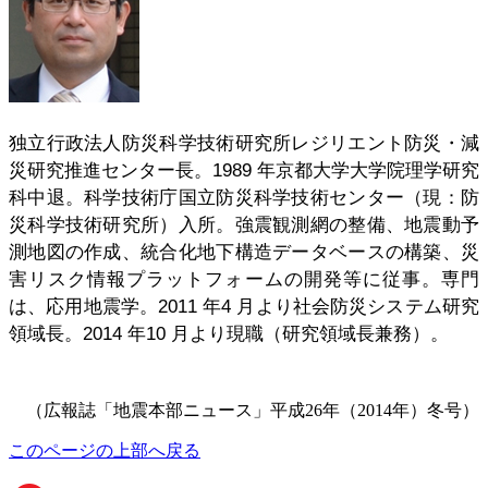
独立行政法人防災科学技術研究所レジリエント防災・減
災研究推進センター長。1989 年京都大学大学院理学研究
科中退。科学技術庁国立防災科学技術センター（現：防
災科学技術研究所）入所。強震観測網の整備、地震動予
測地図の作成、統合化地下構造データベースの構築、災
害リスク情報プラットフォームの開発等に従事。専門
は、応用地震学。2011 年4 月より社会防災システム研究
領域長。2014 年10 月より現職（研究領域長兼務）。
（広報誌「地震本部ニュース」平成26年（2014年）冬号）
このページの上部へ戻る