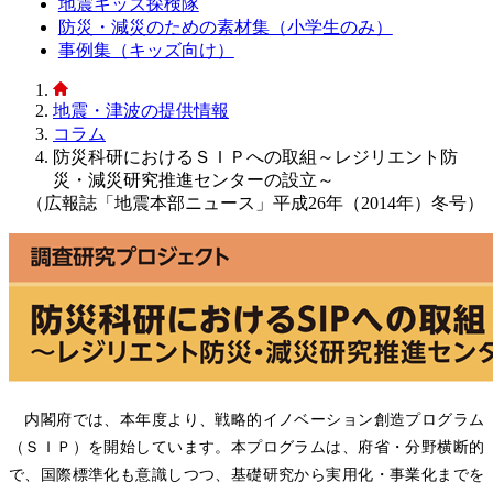
地震キッズ探検隊
防災・減災のための素材集（小学生のみ）
事例集（キッズ向け）
地震・津波の提供情報
コラム
防災科研におけるＳＩＰへの取組～レジリエント防
災・減災研究推進センターの設立～
（広報誌「地震本部ニュース」平成26年（2014年）冬号）
内閣府では、本年度より、戦略的イノベーション創造プログラム
（ＳＩＰ）を開始しています。本プログラムは、府省・分野横断的
で、国際標準化も意識しつつ、基礎研究から実用化・事業化までを