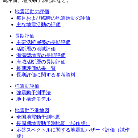
期評価、地震動予測地図など。
地震活動の評価
毎月および臨時の地震活動の評価
主な地震活動の評価
長期評価
主要活断層帯の長期評価
活断層の地域評価
海溝型地震の長期評価
海域活断層の長期評価
長期評価結果一覧
長期評価に関する参考資料
強震動評価
強震動予測手法
地下構造モデル
地震動予測地図
全国地震動予測地図
長周期地震動予測地図（試作版）
応答スペクトルに関する地震動ハザード評価（試作
版）