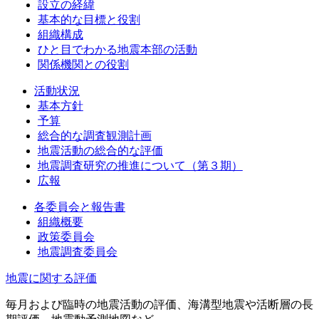
設立の経緯
基本的な目標と役割
組織構成
ひと目でわかる地震本部の活動
関係機関との役割
活動状況
基本方針
予算
総合的な調査観測計画
地震活動の総合的な評価
地震調査研究の推進について（第３期）
広報
各委員会と報告書
組織概要
政策委員会
地震調査委員会
地震に関する評価
毎月および臨時の地震活動の評価、海溝型地震や活断層の長