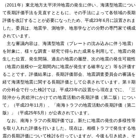
（2011年）東北地方太平洋沖地震の発生に伴い、海溝型地震につい
て長期評価手法を見直すとともに、その手法によって各領域の長期
評価を改訂することが必要になったため、平成23年6月に設置されま
した。委員は、地震学、測地学、地形学などの分野の専門家で構成
されています。
主な審議内容は、海溝型地震（プレートの沈み込みに伴う地震）
を対象に、様々な調査・研究で得られた成果を利用して、地震の発
生した位置、発生間隔、過去の地震の履歴、次の地震の発生可能性
（地震の規模や一定期間内に地震が発生する確率など）等を評価す
ることです。評価結果は、長期評価部会、地震調査委員会の審議を
経て海溝型地震に関する長期評価として公表されています。第Ⅱ期
の分科会で行った検討では、平成23年の設置から現在までに、「三
陸沖から房総沖にかけての地震活動の長期評価（第二版）につい
て」（平成23年11月）、「南海トラフの地震活動の長期評価（第二
版）」（平成25年5月）が公表されています。
なお、南海トラフの長期評価では、新たに地震の発生の多様性等
を取り入れた評価を行いました。現在は、相模トラフで発生する地
震の長期評価について検討を行っていますが、今後も引き続き、そ