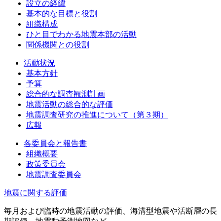
設立の経緯
基本的な目標と役割
組織構成
ひと目でわかる地震本部の活動
関係機関との役割
活動状況
基本方針
予算
総合的な調査観測計画
地震活動の総合的な評価
地震調査研究の推進について（第３期）
広報
各委員会と報告書
組織概要
政策委員会
地震調査委員会
地震に関する評価
毎月および臨時の地震活動の評価、海溝型地震や活断層の長