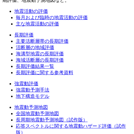
期評価、地震動予測地図など。
地震活動の評価
毎月および臨時の地震活動の評価
主な地震活動の評価
長期評価
主要活断層帯の長期評価
活断層の地域評価
海溝型地震の長期評価
海域活断層の長期評価
長期評価結果一覧
長期評価に関する参考資料
強震動評価
強震動予測手法
地下構造モデル
地震動予測地図
全国地震動予測地図
長周期地震動予測地図（試作版）
応答スペクトルに関する地震動ハザード評価（試作
版）