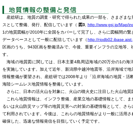
産総研は、地質の調査・研究で得られた成果の一部を、さまざまな
スとして整備、発行、配信しています（
図3
,
http://www.gsj.jp/Map/in
1の地質図幅が2010年に全国をカバーして完了し、さらに図幅間の
データベースとして一般に配信しています（
http://riodb02.ibase.aist
区画のうち、943区画を整備済みで、今後、重要インフラの立地等
す。
海域の地質図に関しては、日本主要4島周辺海域の20万分の1の海
を実施しています。加えて近年、新潟県中越沖地震等、沿岸海域で地
情報整備が要望され、産総研では2008年より「沿岸海域の地質・
海陸シームレス地質情報を整備しています。
さらに、日本の活火山を対象に、火山の噴火史に注目した火山地質図
これら地質情報は、インフラ整備、産業立地の基礎情報として、ま
るいは火山防災マップ等の地質災害への対策の基礎情報として、さら
て利用されています。今後は、これらの地質情報がより一般に活用さ
確保した、迅速な情報発信を目指していく予定です。