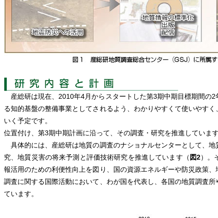
産総研は現在、2010年4月からスタートした第3期中期目標期間の
る知的基盤の整備事業としてされるよう、わかりやすくて使いやすく
いく予定です。
位置付け、第3期中期計画に沿って、その調査・研究を推進していま
具体的には、産総研は地質の調査のナショナルセンターとして、地
究、地質災害の将来予測と評価技術研究を推進しています（
図2
）。
報活用のための利便性向上を図り、国の資源エネルギーや防災政策、
調査に関する国際活動において、わが国を代表し、各国の地質調査所
ています。