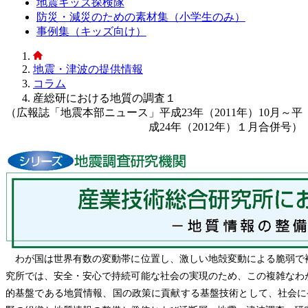
地震キッズ探検隊
防災・減災のための素材集（小学生のみ）
事例集（キッズ向け）
地震・津波の提供情報
コラム
産総研における地質の調査１
（広報誌「地震本部ニュース」平成23年（2011年）10月～平
成24年（2012年）１月合併号）
わが国は世界有数の変動帯に位置し、激しい地殻変動による脆弱で
究所では、安全・安心で持続可能な社会の実現のため、この複雑なわ
的基盤である地質情報、国の政策に貢献する基盤技術として、社会に