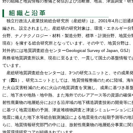
野の組織と地質情報の整備と発信および活断層、地震、津波調査・研
独立行政法人産業技術総合研究所（産総研）は、2001年4月に旧通
編され、設立されました。産総研の研究対象は、環境・エネルギー分
分野、ナノテクノロジー・材料・製造分野、標準・計測分野、地質分野の6分
現在）を擁する総合研究所となっています。その中で、地質分野は、
対外的には地質調査総合センターGeological Survey of Japan
商務省地質調査所以来、現在に至るまで、一貫して国土の基盤情報で
ています。
産総研地質調査総合センターは、3つの研究ユニットと、その成果発
す（
図1
）。研究ユニットとしては、地質情報整備のために陸域、海
た火山災害軽減のために火山の地質調査を実施し、成果に基づき基
に、地下水や地熱・地中熱、また海外でのレアアース等の資源の確保
射性廃棄物の地層処分における沿岸域の地下構造調査技術の開発等に
に基づく地震活動の予測、津波堆積物調査と津波シミュレーションに
地震に備えた地下水等総合観測施設による地震発生の短期予測等の地
らに、地質情報研究部門の中には、放射性廃棄物の地層処分事業に関
地質環境研究コアが組織されています。