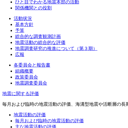
ひと目でわかる地震本部の活動
関係機関との役割
活動状況
基本方針
予算
総合的な調査観測計画
地震活動の総合的な評価
地震調査研究の推進について（第３期）
広報
各委員会と報告書
組織概要
政策委員会
地震調査委員会
地震に関する評価
毎月および臨時の地震活動の評価、海溝型地震や活断層の長
地震活動の評価
毎月および臨時の地震活動の評価
主な地震活動の評価