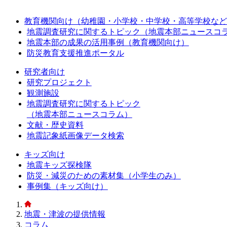
教育機関向け（幼稚園・小学校・中学校・高等学校など
地震調査研究に関するトピック（地震本部ニュースコ
地震本部の成果の活用事例（教育機関向け）
防災教育支援推進ポータル
研究者向け
研究プロジェクト
観測施設
地震調査研究に関するトピック
（地震本部ニュースコラム）
文献・歴史資料
地震記象紙画像データ検索
キッズ向け
地震キッズ探検隊
防災・減災のための素材集（小学生のみ）
事例集（キッズ向け）
地震・津波の提供情報
コラム