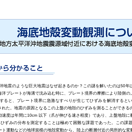
洋沖地震のような巨大地震はなぜ起きるのか？この謎を解いたのは50年
海洋プレートが海溝で沈み込む時に、プレート境界の摩擦により陸側の
すると、プレート境界に急激なすべりが生じてひずみを解消すると
された。地震の原因となるこの上盤の地殻のひずみを測ることができる
速度は年間に10cm 以下（爪が伸びる速さ程度）であり、上盤地殻に
るひずみの分布を測定することは極めて困難な課題であった。この課題
レート運動などの地球規模の地殻変動から、陸上の断層付近の局所的な変