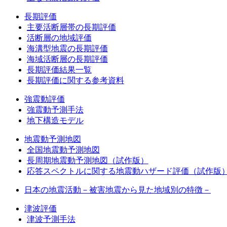
長期評価
主要活断層帯の長期評価
活断層の地域評価
海溝型地震の長期評価
海域活断層の長期評価
長期評価結果一覧
長期評価に関する参考資料
強震動評価
強震動予測手法
地下構造モデル
地震動予測地図
全国地震動予測地図
長周期地震動予測地図（試作版）
応答スペクトルに関する地震動ハザード評価（試作版
日本の地震活動－被害地震から見た地域別の特徴－
津波評価
津波予測手法