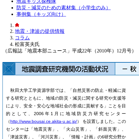
地震キッズ探検隊
防災・減災のための素材集（小学生のみ）
事例集（キッズ向け）
地震・津波の提供情報
コラム
松富英夫氏
（広報誌「地震本部ニュース」平成22年（2010年）12月号）
秋田大学工学資源学部では、「自然災害の防止・軽減に資
する研究とともに、地域の防災・減災に関する研究や支援等
により、安全・安心な地域社会の形成に貢献する」ことを目
的として、2006年1月に地域防災力研究センター
（
http://www.bousai.ce.akita-u.ac.jp/
） を設置しました。この
センターは「地震災害」、「火山災害」、「斜面災害」、
「津波災害」、「河川災害」、「情報・計画」の6研究分野か