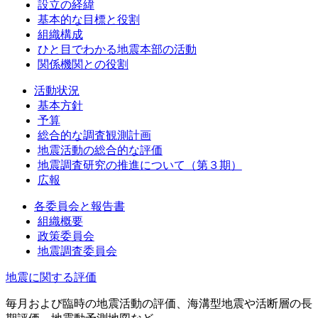
設立の経緯
基本的な目標と役割
組織構成
ひと目でわかる地震本部の活動
関係機関との役割
活動状況
基本方針
予算
総合的な調査観測計画
地震活動の総合的な評価
地震調査研究の推進について（第３期）
広報
各委員会と報告書
組織概要
政策委員会
地震調査委員会
地震に関する評価
毎月および臨時の地震活動の評価、海溝型地震や活断層の長