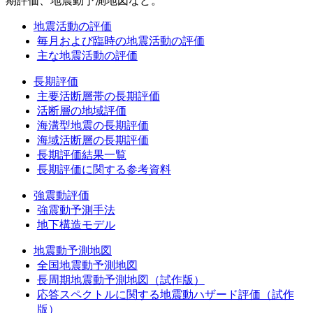
期評価、地震動予測地図など。
地震活動の評価
毎月および臨時の地震活動の評価
主な地震活動の評価
長期評価
主要活断層帯の長期評価
活断層の地域評価
海溝型地震の長期評価
海域活断層の長期評価
長期評価結果一覧
長期評価に関する参考資料
強震動評価
強震動予測手法
地下構造モデル
地震動予測地図
全国地震動予測地図
長周期地震動予測地図（試作版）
応答スペクトルに関する地震動ハザード評価（試作
版）