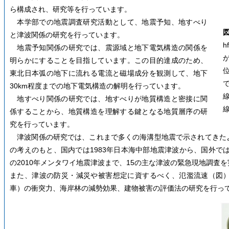
ら構成され、研究等を行っています。
本学部での地震調査研究活動として、地震予知、地すべり
と津波関係の研究を行っています。
地震予知関係の研究では、震源域と地下電気構造の関係を
明らかにすることを目指しています。この目的達成のため、
東北日本弧の地下に流れる電流と磁場成分を観測して、地下
30km程度までの地下電気構造の解明を行っています。
地すべり関係の研究では、地すべりが地質構造と密接に関
係することから、地質構造を理解する鍵となる地質層序の研
究を行っています。
津波関係の研究では、これまで多くの海溝型地震で示されてきた
の考えのもと、国内では1983年日本海中部地震津波から、国外では
の2010年メンタワイ地震津波まで、15の主な津波の緊急現地調査
また、津波の防災・減災や被害想定に資するべく、氾濫流速（図
車）の衝突力、海岸林の減勢効果、建物被害の評価法の研究を行っ