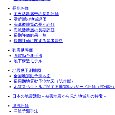
長期評価
主要活断層帯の長期評価
活断層の地域評価
海溝型地震の長期評価
海域活断層の長期評価
長期評価結果一覧
長期評価に関する参考資料
強震動評価
強震動予測手法
地下構造モデル
地震動予測地図
全国地震動予測地図
長周期地震動予測地図（試作版）
応答スペクトルに関する地震動ハザード評価（試作版
日本の地震活動－被害地震から見た地域別の特徴－
津波評価
津波予測手法