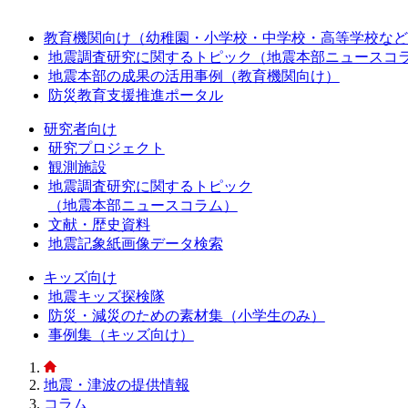
教育機関向け（幼稚園・小学校・中学校・高等学校など
地震調査研究に関するトピック（地震本部ニュースコ
地震本部の成果の活用事例（教育機関向け）
防災教育支援推進ポータル
研究者向け
研究プロジェクト
観測施設
地震調査研究に関するトピック
（地震本部ニュースコラム）
文献・歴史資料
地震記象紙画像データ検索
キッズ向け
地震キッズ探検隊
防災・減災のための素材集（小学生のみ）
事例集（キッズ向け）
地震・津波の提供情報
コラム