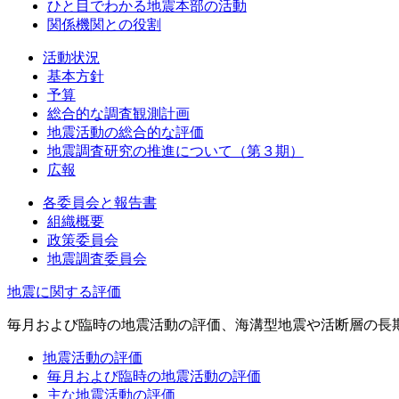
ひと目でわかる地震本部の活動
関係機関との役割
活動状況
基本方針
予算
総合的な調査観測計画
地震活動の総合的な評価
地震調査研究の推進について（第３期）
広報
各委員会と報告書
組織概要
政策委員会
地震調査委員会
地震に関する評価
毎月および臨時の地震活動の評価、海溝型地震や活断層の長
地震活動の評価
毎月および臨時の地震活動の評価
主な地震活動の評価