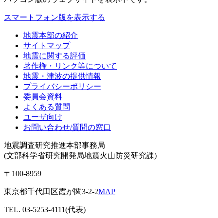
スマートフォン版を表示する
地震本部の紹介
サイトマップ
地震に関する評価
著作権・リンク等について
地震・津波の提供情報
プライバシーポリシー
委員会資料
よくある質問
ユーザ向け
お問い合わせ/質問の窓口
地震調査研究推進本部事務局
(文部科学省研究開発局地震火山防災研究課)
〒100-8959
東京都千代田区霞が関3-2-2
MAP
TEL. 03-5253-4111(代表)