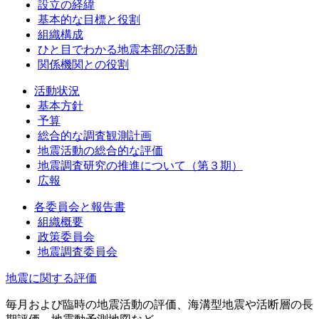
設立の経緯
基本的な目標と役割
組織構成
ひと目でわかる地震本部の活動
関係機関との役割
活動状況
基本方針
予算
総合的な調査観測計画
地震活動の総合的な評価
地震調査研究の推進について（第３期）
広報
各委員会と報告書
組織概要
政策委員会
地震調査委員会
地震に関する評価
毎月および臨時の地震活動の評価、海溝型地震や活断層の長