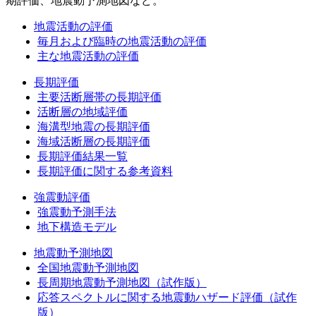
期評価、地震動予測地図など。
地震活動の評価
毎月および臨時の地震活動の評価
主な地震活動の評価
長期評価
主要活断層帯の長期評価
活断層の地域評価
海溝型地震の長期評価
海域活断層の長期評価
長期評価結果一覧
長期評価に関する参考資料
強震動評価
強震動予測手法
地下構造モデル
地震動予測地図
全国地震動予測地図
長周期地震動予測地図（試作版）
応答スペクトルに関する地震動ハザード評価（試作
版）