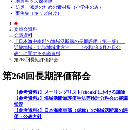
地震キッズ探検隊
防災・減災のための素材集（小学生のみ）
事例集（キッズ向け）
委員会資料
会議資料
「日本海中南部の海域活断層の長期評価（第一版）―
近畿地域・北陸地域北方沖―」（令和7年6月27日公
表）に関する会議資料
第268回長期評価部会
第268回長期評価部会
【参考資料1】メーリングリスト[chouki]における議論
【参考資料2】海域活断層評価手法等検討分科会の審議
状況
【参考資料4】日本海南東部（仮称）の海域活断層の評
価・公表方針