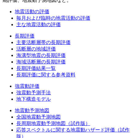
期評価、地震動予測地図など。
地震活動の評価
毎月および臨時の地震活動の評価
主な地震活動の評価
長期評価
主要活断層帯の長期評価
活断層の地域評価
海溝型地震の長期評価
海域活断層の長期評価
長期評価結果一覧
長期評価に関する参考資料
強震動評価
強震動予測手法
地下構造モデル
地震動予測地図
全国地震動予測地図
長周期地震動予測地図（試作版）
応答スペクトルに関する地震動ハザード評価（試作
版）