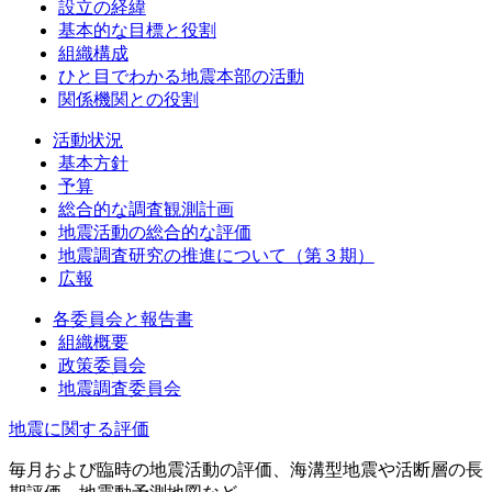
設立の経緯
基本的な目標と役割
組織構成
ひと目でわかる地震本部の活動
関係機関との役割
活動状況
基本方針
予算
総合的な調査観測計画
地震活動の総合的な評価
地震調査研究の推進について（第３期）
広報
各委員会と報告書
組織概要
政策委員会
地震調査委員会
地震に関する評価
毎月および臨時の地震活動の評価、海溝型地震や活断層の長