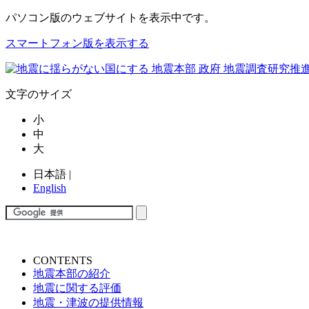
パソコン版
のウェブサイトを表示中です。
スマートフォン版を表示する
文字のサイズ
小
中
大
日本語
|
English
CONTENTS
地震本部の紹介
地震に関する評価
地震・津波の提供情報