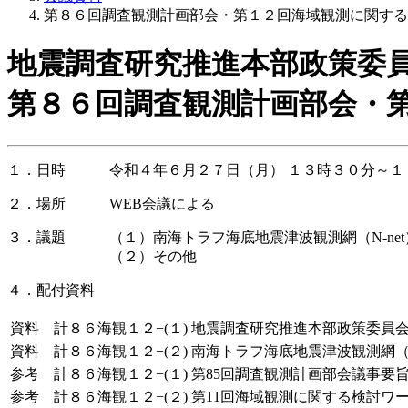
第８６回調査観測計画部会・第１２回海域観測に関する
地震調査研究推進本部政策委
第８６回調査観測計画部会・
１．日時 令和４年６月２７日（月） １３時３０分～１
２．場所 WEB会議による
３．議題 （１）南海トラフ海底地震津波観測網（N-net
（２）その他
４．配付資料
資料 計８６海観１２−(１)
地震調査研究推進本部政策委員
資料 計８６海観１２−(２)
南海トラフ海底地震津波観測網（N
参考 計８６海観１２−(１)
第85回調査観測計画部会議事要
参考 計８６海観１２−(２)
第11回海域観測に関する検討ワ