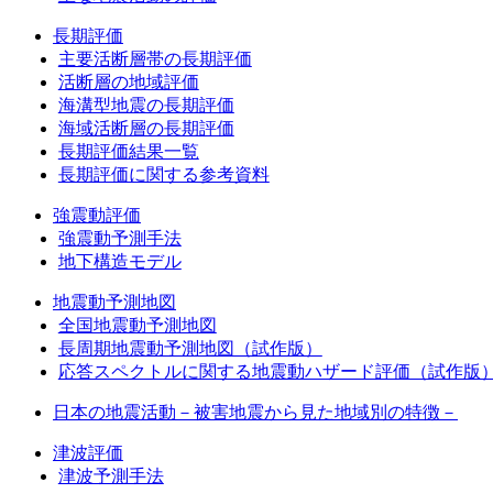
長期評価
主要活断層帯の長期評価
活断層の地域評価
海溝型地震の長期評価
海域活断層の長期評価
長期評価結果一覧
長期評価に関する参考資料
強震動評価
強震動予測手法
地下構造モデル
地震動予測地図
全国地震動予測地図
長周期地震動予測地図（試作版）
応答スペクトルに関する地震動ハザード評価（試作版
日本の地震活動－被害地震から見た地域別の特徴－
津波評価
津波予測手法