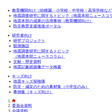
教育機関向け（幼稚園・小学校・中学校・高等学校など
地震調査研究に関するトピック（地震本部ニュースコ
地震本部の成果の活用事例（教育機関向け）
防災教育支援推進ポータル
研究者向け
研究プロジェクト
観測施設
地震調査研究に関するトピック
（地震本部ニュースコラム）
文献・歴史資料
地震記象紙画像データ検索
キッズ向け
地震キッズ探検隊
防災・減災のための素材集（小学生のみ）
事例集（キッズ向け）
委員会資料
会議資料