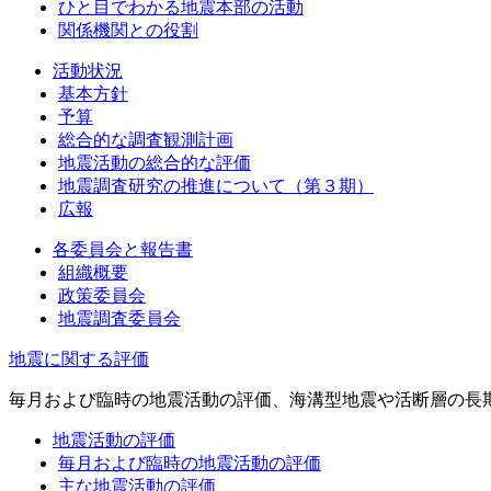
ひと目でわかる地震本部の活動
関係機関との役割
活動状況
基本方針
予算
総合的な調査観測計画
地震活動の総合的な評価
地震調査研究の推進について（第３期）
広報
各委員会と報告書
組織概要
政策委員会
地震調査委員会
地震に関する評価
毎月および臨時の地震活動の評価、海溝型地震や活断層の長
地震活動の評価
毎月および臨時の地震活動の評価
主な地震活動の評価