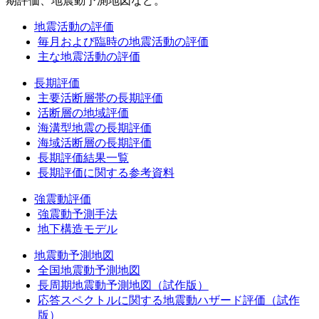
期評価、地震動予測地図など。
地震活動の評価
毎月および臨時の地震活動の評価
主な地震活動の評価
長期評価
主要活断層帯の長期評価
活断層の地域評価
海溝型地震の長期評価
海域活断層の長期評価
長期評価結果一覧
長期評価に関する参考資料
強震動評価
強震動予測手法
地下構造モデル
地震動予測地図
全国地震動予測地図
長周期地震動予測地図（試作版）
応答スペクトルに関する地震動ハザード評価（試作
版）