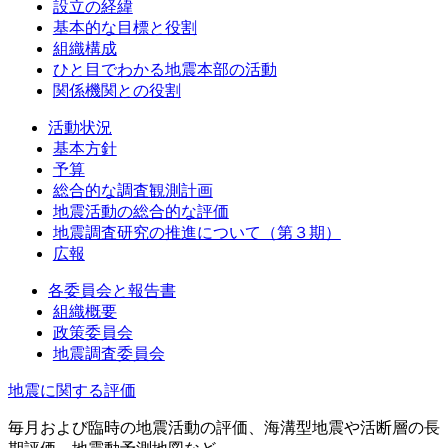
設立の経緯
基本的な目標と役割
組織構成
ひと目でわかる地震本部の活動
関係機関との役割
活動状況
基本方針
予算
総合的な調査観測計画
地震活動の総合的な評価
地震調査研究の推進について（第３期）
広報
各委員会と報告書
組織概要
政策委員会
地震調査委員会
地震に関する評価
毎月および臨時の地震活動の評価、海溝型地震や活断層の長