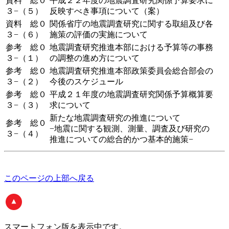
資料 総０
平成２２年度の地震調査研究関係予算要求に
３−（５）
反映すべき事項について（案）
資料 総０
関係省庁の地震調査研究に関する取組及び各
３−（６）
施策の評価の実施について
参考 総０
地震調査研究推進本部における予算等の事務
３−（１）
の調整の進め方について
参考 総０
地震調査研究推進本部政策委員会総合部会の
３−（２）
今後のスケジュール
参考 総０
平成２１年度の地震調査研究関係予算概算要
３−（３）
求について
新たな地震調査研究の推進について
参考 総０
−地震に関する観測、測量、調査及び研究の
３−（４）
推進についての総合的かつ基本的施策−
このページの上部へ戻る
スマートフォン版
を表示中です。