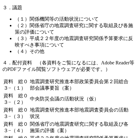
３．議題
（１）関係機関等の活動状況について
（２）関係省庁の地震調査研究に関する取組及び各施
策の評価について
（３）平成２２年度の地震調査研究関係予算要求に反
映すべき事項について
（４）その他
４．配付資料 （各資料をご覧になるには、Adobe Reader等
のPDFファイル閲覧ソフトウェアが必要です。）
資料 総０
地震調査研究推進本部政策委員会第２回総合
３−（１）
部会議事要旨（案）
資料 総０
中央防災会議の活動状況（仮）
３−（２）
資料 総０
地震調査研究推進本部地震調査委員会の活動
３−（３）
状況
資料 総０
関係省庁の地震調査研究に関する取組及び各
３−（４）
施策の評価（案）