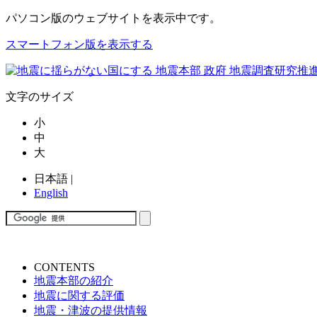
パソコン版
のウェブサイトを表示中です。
スマートフォン版を表示する
文字のサイズ
小
中
大
日本語
|
English
CONTENTS
地震本部の紹介
地震に関する評価
地震・津波の提供情報