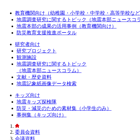
教育機関向け（幼稚園・小学校・中学校・高等学校など
地震調査研究に関するトピック（地震本部ニュースコ
地震本部の成果の活用事例（教育機関向け）
防災教育支援推進ポータル
研究者向け
研究プロジェクト
観測施設
地震調査研究に関するトピック
（地震本部ニュースコラム）
文献・歴史資料
地震記象紙画像データ検索
キッズ向け
地震キッズ探検隊
防災・減災のための素材集（小学生のみ）
事例集（キッズ向け）
委員会資料
会議資料