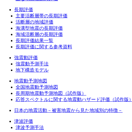
長期評価
主要活断層帯の長期評価
活断層の地域評価
海溝型地震の長期評価
海域活断層の長期評価
長期評価結果一覧
長期評価に関する参考資料
強震動評価
強震動予測手法
地下構造モデル
地震動予測地図
全国地震動予測地図
長周期地震動予測地図（試作版）
応答スペクトルに関する地震動ハザード評価（試作版
日本の地震活動－被害地震から見た地域別の特徴－
津波評価
津波予測手法