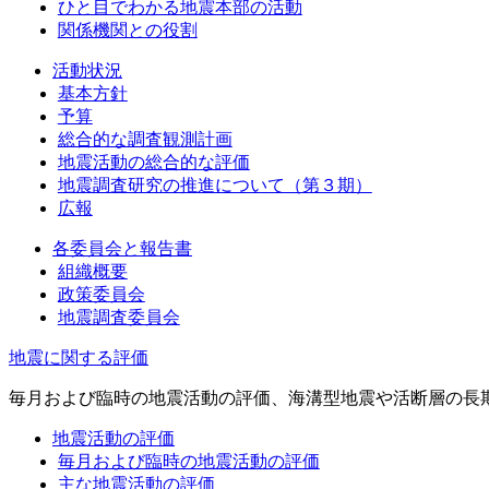
ひと目でわかる地震本部の活動
関係機関との役割
活動状況
基本方針
予算
総合的な調査観測計画
地震活動の総合的な評価
地震調査研究の推進について（第３期）
広報
各委員会と報告書
組織概要
政策委員会
地震調査委員会
地震に関する評価
毎月および臨時の地震活動の評価、海溝型地震や活断層の長
地震活動の評価
毎月および臨時の地震活動の評価
主な地震活動の評価