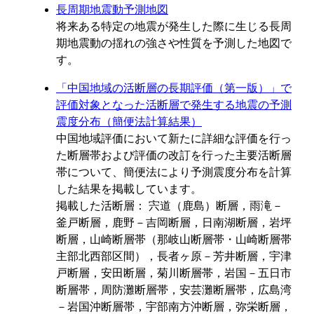
長周期地震動予測地図
将来ある特定の地震が発生した際に生じる長周
期地震動の揺れの強さや性質を予測した地図で
す。
「中国地域の活断層の長期評価（第一版）」で
評価対象となった活断層で発生する地震の予測
震度分布（簡便法計算結果）
中国地域評価において新たに詳細な評価を行っ
た断層帯および評価の改訂を行った主要活断層
帯について、簡便法により予測震度分布を計算
した結果を掲載しています。
掲載した活断層： 宍道（鹿島）断層，雨滝－
釜戸断層，鹿野－吉岡断層，日南湖断層，岩坪
断層，山崎断層帯（那岐山断層帯・山崎断層帯
主部北西部区間），長者ヶ原－芳井断層，宇津
戸断層，安田断層，菊川断層帯，岩国－五日市
断層帯，周防灘断層帯，安芸灘断層帯，広島湾
－岩国沖断層帯，宇部南方沖断層，弥栄断層，