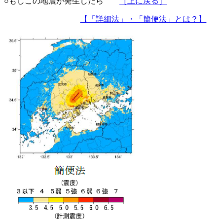
○もしこの地震が発生したら
［上に戻る］
【「詳細法」・「簡便法」とは？】