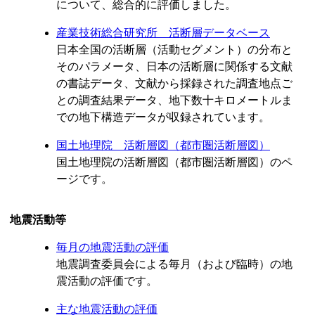
について、総合的に評価しました。
産業技術総合研究所 活断層データベース
日本全国の活断層（活動セグメント）の分布と
そのパラメータ、日本の活断層に関係する文献
の書誌データ、文献から採録された調査地点ご
との調査結果データ、地下数十キロメートルま
での地下構造データが収録されています。
国土地理院 活断層図（都市圏活断層図）
国土地理院の活断層図（都市圏活断層図）のペ
ージです。
地震活動等
毎月の地震活動の評価
地震調査委員会による毎月（および臨時）の地
震活動の評価です。
主な地震活動の評価