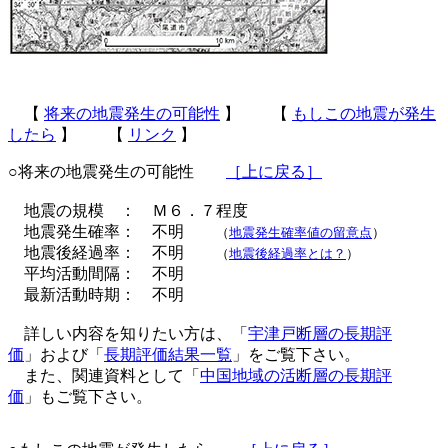
【
将来の地震発生の可能性
】 【
もしこの地震が発生
したら
】 【
リンク
】
○将来の地震発生の可能性
［上に戻る］
地震の規模 ： Ｍ６．７程度
地震発生確率： 不明
（
地震発生確率値の留意点
）
地震後経過率： 不明
（
地震後経過率とは？
）
平均活動間隔： 不明
最新活動時期： 不明
詳しい内容を知りたい方は、「
宇津戸断層の長期評
価
」および「
長期評価結果一覧
」をご覧下さい。
また、関連資料として「
中国地域の活断層の長期評
価
」もご覧下さい。