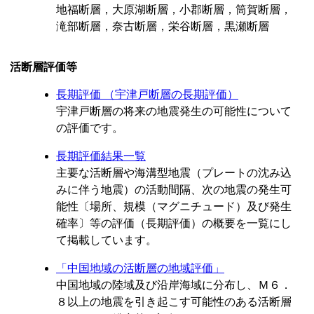
地福断層，大原湖断層，小郡断層，筒賀断層，
滝部断層，奈古断層，栄谷断層，黒瀬断層
活断層評価等
長期評価 （宇津戸断層の長期評価）
宇津戸断層の将来の地震発生の可能性について
の評価です。
長期評価結果一覧
主要な活断層や海溝型地震（プレートの沈み込
みに伴う地震）の活動間隔、次の地震の発生可
能性〔場所、規模（マグニチュード）及び発生
確率〕等の評価（長期評価）の概要を一覧にし
て掲載しています。
「中国地域の活断層の地域評価」
中国地域の陸域及び沿岸海域に分布し、Ｍ６．
８以上の地震を引き起こす可能性のある活断層