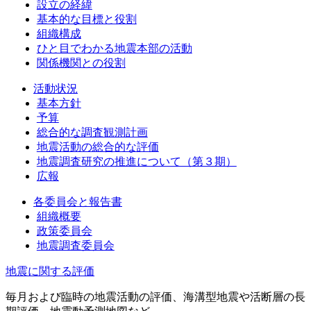
設立の経緯
基本的な目標と役割
組織構成
ひと目でわかる地震本部の活動
関係機関との役割
活動状況
基本方針
予算
総合的な調査観測計画
地震活動の総合的な評価
地震調査研究の推進について（第３期）
広報
各委員会と報告書
組織概要
政策委員会
地震調査委員会
地震に関する評価
毎月および臨時の地震活動の評価、海溝型地震や活断層の長