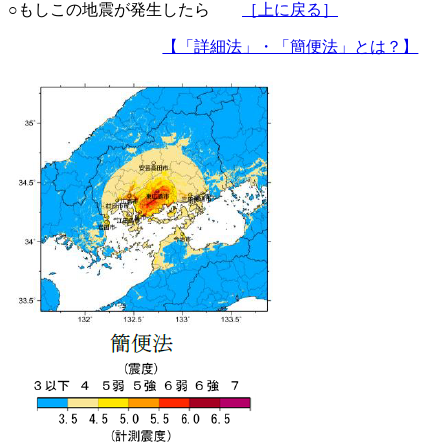
○もしこの地震が発生したら
［上に戻る］
【「詳細法」・「簡便法」とは？】