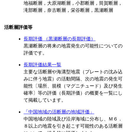
地福断層，大原湖断層，小郡断層，筒賀断層，
滝部断層，奈古断層，栄谷断層，黒瀬断層
活断層評価等
長期評価 （黒瀬断層の長期評価）
黒瀬断層の将来の地震発生の可能性についての
評価です。
長期評価結果一覧
主要な活断層や海溝型地震（プレートの沈み込
みに伴う地震）の活動間隔、次の地震の発生可
能性〔場所、規模（マグニチュード）及び発生
確率〕等の評価（長期評価）の概要を一覧にし
て掲載しています。
「中国地域の活断層の地域評価」
中国地域の陸域及び沿岸海域に分布し、Ｍ６．
８以上の地震を引き起こす可能性のある活断層