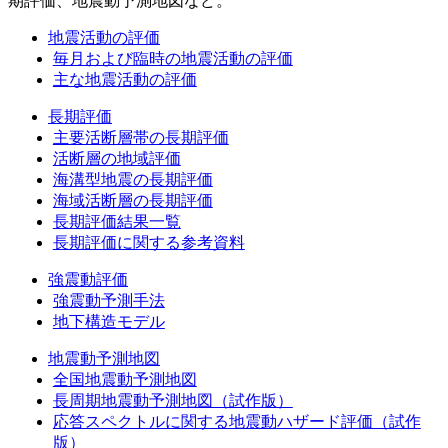
期評価、地震動予測地図など。
地震活動の評価
毎月および臨時の地震活動の評価
主な地震活動の評価
長期評価
主要活断層帯の長期評価
活断層の地域評価
海溝型地震の長期評価
海域活断層の長期評価
長期評価結果一覧
長期評価に関する参考資料
強震動評価
強震動予測手法
地下構造モデル
地震動予測地図
全国地震動予測地図
長周期地震動予測地図（試作版）
応答スペクトルに関する地震動ハザード評価（試作
版）