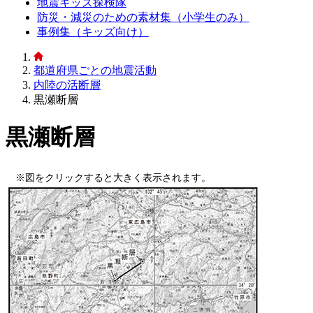
地震キッズ探検隊
防災・減災のための素材集（小学生のみ）
事例集（キッズ向け）
都道府県ごとの地震活動
内陸の活断層
黒瀬断層
黒瀬断層
※図をクリックすると大きく表示されます。