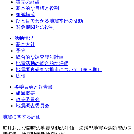
設立の経緯
基本的な目標と役割
組織構成
ひと目でわかる地震本部の活動
関係機関との役割
活動状況
基本方針
予算
総合的な調査観測計画
地震活動の総合的な評価
地震調査研究の推進について（第３期）
広報
各委員会と報告書
組織概要
政策委員会
地震調査委員会
地震に関する評価
毎月および臨時の地震活動の評価、海溝型地震や活断層の長