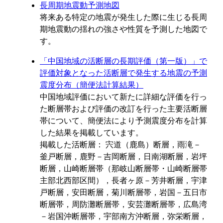
長周期地震動予測地図
将来ある特定の地震が発生した際に生じる長周
期地震動の揺れの強さや性質を予測した地図で
す。
「中国地域の活断層の長期評価（第一版）」で
評価対象となった活断層で発生する地震の予測
震度分布（簡便法計算結果）
中国地域評価において新たに詳細な評価を行っ
た断層帯および評価の改訂を行った主要活断層
帯について、簡便法により予測震度分布を計算
した結果を掲載しています。
掲載した活断層： 宍道（鹿島）断層，雨滝－
釜戸断層，鹿野－吉岡断層，日南湖断層，岩坪
断層，山崎断層帯（那岐山断層帯・山崎断層帯
主部北西部区間），長者ヶ原－芳井断層，宇津
戸断層，安田断層，菊川断層帯，岩国－五日市
断層帯，周防灘断層帯，安芸灘断層帯，広島湾
－岩国沖断層帯，宇部南方沖断層，弥栄断層，