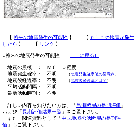
【
将来の地震発生の可能性
】 【
もしこの地震が発生
したら
】 【
リンク
】
○将来の地震発生の可能性
［上に戻る］
地震の規模 ： Ｍ６．０程度
地震発生確率： 不明
（
地震発生確率値の留意点
）
地震後経過率： 不明
（
地震後経過率とは？
）
平均活動間隔： 不明
最新活動時期： 不明
詳しい内容を知りたい方は、「
黒瀬断層の長期評価
」
および「
長期評価結果一覧
」をご覧下さい。
また、関連資料として「
中国地域の活断層の長期評
価
」もご覧下さい。