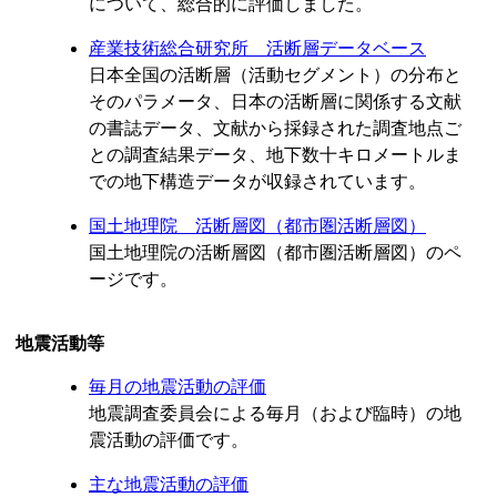
について、総合的に評価しました。
産業技術総合研究所 活断層データベース
日本全国の活断層（活動セグメント）の分布と
そのパラメータ、日本の活断層に関係する文献
の書誌データ、文献から採録された調査地点ご
との調査結果データ、地下数十キロメートルま
での地下構造データが収録されています。
国土地理院 活断層図（都市圏活断層図）
国土地理院の活断層図（都市圏活断層図）のペ
ージです。
地震活動等
毎月の地震活動の評価
地震調査委員会による毎月（および臨時）の地
震活動の評価です。
主な地震活動の評価