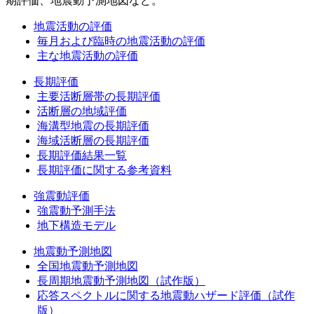
期評価、地震動予測地図など。
地震活動の評価
毎月および臨時の地震活動の評価
主な地震活動の評価
長期評価
主要活断層帯の長期評価
活断層の地域評価
海溝型地震の長期評価
海域活断層の長期評価
長期評価結果一覧
長期評価に関する参考資料
強震動評価
強震動予測手法
地下構造モデル
地震動予測地図
全国地震動予測地図
長周期地震動予測地図（試作版）
応答スペクトルに関する地震動ハザード評価（試作
版）