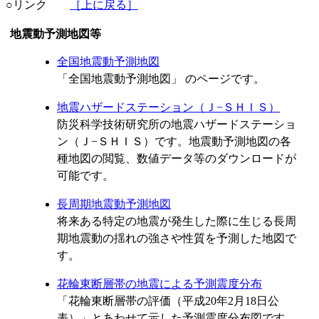
○リンク
［上に戻る］
地震動予測地図等
全国地震動予測地図
「全国地震動予測地図」 のページです。
地震ハザードステーション（Ｊ−ＳＨＩＳ）
防災科学技術研究所の地震ハザードステーショ
ン（Ｊ−ＳＨＩＳ）です。地震動予測地図の各
種地図の閲覧、数値データ等のダウンロードが
可能です。
長周期地震動予測地図
将来ある特定の地震が発生した際に生じる長周
期地震動の揺れの強さや性質を予測した地図で
す。
花輪東断層帯の地震による予測震度分布
「花輪東断層帯の評価（平成20年2月18日公
表）」とあわせて示した予測震度分布図です。