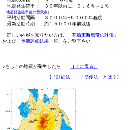
地震発生確率： ３０年以内に、０．６％～１％
（
地震発生確率値の留意点
）
平均活動間隔： ３０００年−５０００年程度
最新活動時期： 約１５０００年前以後
詳しい内容を知りたい方は、「
花輪東断層帯の評価
」
および「
長期評価結果一覧
」をご覧下さい。
○もしこの地震が発生したら
［上に戻る］
【「詳細法」・「簡便法」とは？】