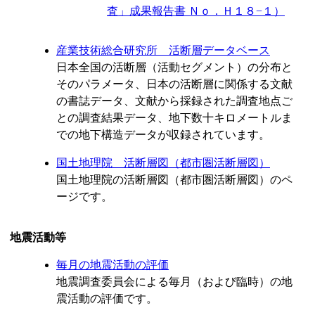
査」成果報告書 Ｎｏ．Ｈ１８−１）
産業技術総合研究所 活断層データベース
日本全国の活断層（活動セグメント）の分布と
そのパラメータ、日本の活断層に関係する文献
の書誌データ、文献から採録された調査地点ご
との調査結果データ、地下数十キロメートルま
での地下構造データが収録されています。
国土地理院 活断層図（都市圏活断層図）
国土地理院の活断層図（都市圏活断層図）のペ
ージです。
地震活動等
毎月の地震活動の評価
地震調査委員会による毎月（および臨時）の地
震活動の評価です。