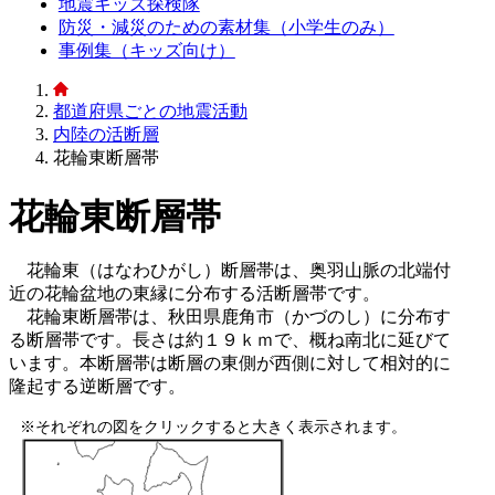
地震キッズ探検隊
防災・減災のための素材集（小学生のみ）
事例集（キッズ向け）
都道府県ごとの地震活動
内陸の活断層
花輪東断層帯
花輪東断層帯
花輪東（はなわひがし）断層帯は、奥羽山脈の北端付
近の花輪盆地の東縁に分布する活断層帯です。
花輪東断層帯は、秋田県鹿角市（かづのし）に分布す
る断層帯です。長さは約１９ｋｍで、概ね南北に延びて
います。本断層帯は断層の東側が西側に対して相対的に
隆起する逆断層です。
※それぞれの図をクリックすると大きく表示されます。