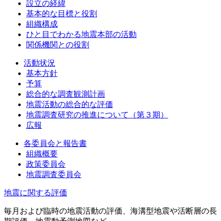
設立の経緯
基本的な目標と役割
組織構成
ひと目でわかる地震本部の活動
関係機関との役割
活動状況
基本方針
予算
総合的な調査観測計画
地震活動の総合的な評価
地震調査研究の推進について（第３期）
広報
各委員会と報告書
組織概要
政策委員会
地震調査委員会
地震に関する評価
毎月および臨時の地震活動の評価、海溝型地震や活断層の長