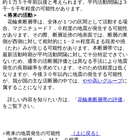
約１万５千年前以後と考えられます。平均活動間隔は３
千−５千年程度の可能性があります。
＜将来の活動＞
花輪東断層帯は、全体が１つの区間として活動する場
合、マグニチュード７．０程度の地震が発生する可能性
があります。その際、断層近傍の地表面では、断層の東
側が西側に対して相対的に１−２ｍ程度高まる段差や撓
（たわ）みが生じる可能性があります。本断層帯では、
最新活動時期が平均活動間隔に対して十分特定できてい
ないため、通常の活断層評価とは異なる手法により地震
発生の長期確率を求めています。そのため信頼度は低く
なりますが、今後３０年以内に地震の発生する可能性
が、我が国の主な活断層の中では、
やや高いグループ
に
属することになります。
詳しい内容を知りたい方は、「
花輪東断層帯の評価
」
をご覧下さい。
○将来の地震発生の可能性
［上に戻る］
地震の規模 ： Ｍ７．０程度