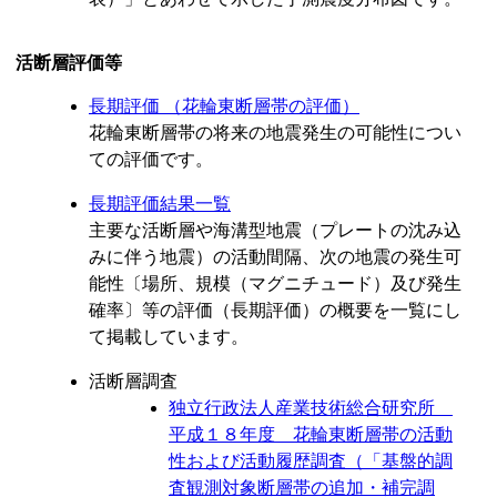
活断層評価等
長期評価 （花輪東断層帯の評価）
花輪東断層帯の将来の地震発生の可能性につい
ての評価です。
長期評価結果一覧
主要な活断層や海溝型地震（プレートの沈み込
みに伴う地震）の活動間隔、次の地震の発生可
能性〔場所、規模（マグニチュード）及び発生
確率〕等の評価（長期評価）の概要を一覧にし
て掲載しています。
活断層調査
独立行政法人産業技術総合研究所
平成１８年度 花輪東断層帯の活動
性および活動履歴調査（「基盤的調
査観測対象断層帯の追加・補完調