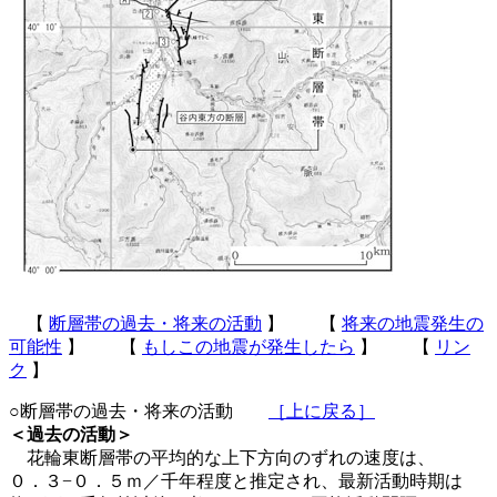
【
断層帯の過去・将来の活動
】 【
将来の地震発生の
可能性
】 【
もしこの地震が発生したら
】 【
リン
ク
】
○断層帯の過去・将来の活動
［上に戻る］
＜過去の活動＞
花輪東断層帯の平均的な上下方向のずれの速度は、
０．３−０．５ｍ／千年程度と推定され、最新活動時期は