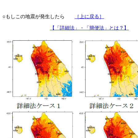
○もしこの地震が発生したら
［上に戻る］
【「詳細法」・「簡便法」とは？】