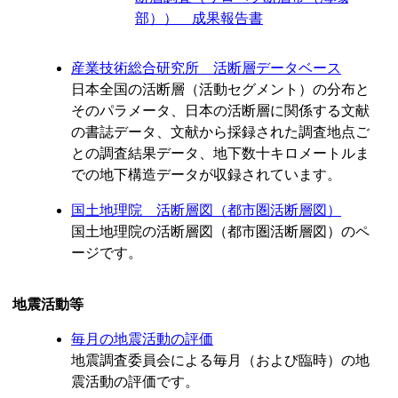
部）） 成果報告書
産業技術総合研究所 活断層データベース
日本全国の活断層（活動セグメント）の分布と
そのパラメータ、日本の活断層に関係する文献
の書誌データ、文献から採録された調査地点ご
との調査結果データ、地下数十キロメートルま
での地下構造データが収録されています。
国土地理院 活断層図（都市圏活断層図）
国土地理院の活断層図（都市圏活断層図）のペ
ージです。
地震活動等
毎月の地震活動の評価
地震調査委員会による毎月（および臨時）の地
震活動の評価です。