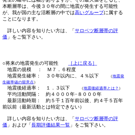
本断層帯は、今後３０年の間に地震が発生する可能性
が、我が国の主な活断層の中では
高いグループ
に属する
ことになります。
詳しい内容を知りたい方は、「
サロベツ断層帯の評
価
」をご覧下さい。
○将来の地震発生の可能性
［上に戻る］
地震の規模 ： Ｍ７．６程度
地震発生確率： ３０年以内に、４％以下
（
地震発
生確率値の留意点
）
地震後経過率： １．３以下
（
地震後経過率とは？
）
平均活動間隔： 約４０００年−８０００年
最新活動時期： 約５千１百年前以後、約４千５百年
前以前（最新活動とは特定できない）
詳しい内容を知りたい方は、「
サロベツ断層帯の評
価
」および「
長期評価結果一覧
」をご覧下さい。