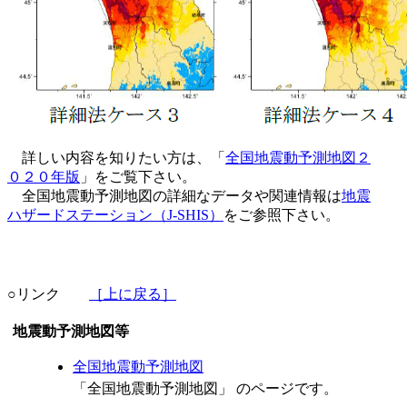
詳しい内容を知りたい方は、「
全国地震動予測地図２
０２０年版
」をご覧下さい。
全国地震動予測地図の詳細なデータや関連情報は
地震
ハザードステーション（J-SHIS）
をご参照下さい。
○リンク
［上に戻る］
地震動予測地図等
全国地震動予測地図
「全国地震動予測地図」 のページです。