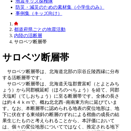
地震キッズ探検隊
防災・減災のための素材集（小学生のみ）
事例集（キッズ向け）
都道府県ごとの地震活動
内陸の活断層
サロベツ断層帯
サロベツ断層帯
サロベツ断層帯は、北海道北部の宗谷丘陵西縁に分布
する活断層帯です。
サロベツ断層帯は、北海道天塩郡豊富町（とよとみち
ょう）から同郡幌延町（ほろのべちょう）を経て、同郡
天塩町（てしおちょう）に至る断層帯です。全体の長さ
は約４４ｋｍで、概ね北北西−南南東方向に延びていま
す。なお、本断層帯に認められる地表の変位地形は、地
下に伏在する東傾斜の断層のずれによる褶曲の成長の結
果生じたものと考えられることから、本評価において
は、個々の変位地形についてではなく、推定される地下