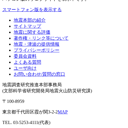
スマートフォン版を表示する
地震本部の紹介
サイトマップ
地震に関する評価
著作権・リンク等について
地震・津波の提供情報
プライバシーポリシー
委員会資料
よくある質問
ユーザ向け
お問い合わせ/質問の窓口
地震調査研究推進本部事務局
(文部科学省研究開発局地震火山防災研究課)
〒100-8959
東京都千代田区霞が関3-2-2
MAP
TEL. 03-5253-4111(代表)