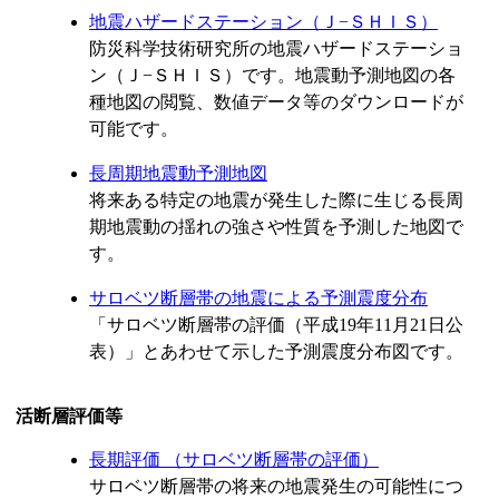
地震ハザードステーション（Ｊ−ＳＨＩＳ）
防災科学技術研究所の地震ハザードステーショ
ン（Ｊ−ＳＨＩＳ）です。地震動予測地図の各
種地図の閲覧、数値データ等のダウンロードが
可能です。
長周期地震動予測地図
将来ある特定の地震が発生した際に生じる長周
期地震動の揺れの強さや性質を予測した地図で
す。
サロベツ断層帯の地震による予測震度分布
「サロベツ断層帯の評価（平成19年11月21日公
表）」とあわせて示した予測震度分布図です。
活断層評価等
長期評価 （サロベツ断層帯の評価）
サロベツ断層帯の将来の地震発生の可能性につ