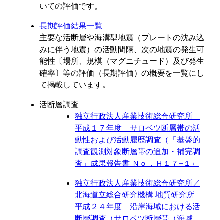
いての評価です。
長期評価結果一覧
主要な活断層や海溝型地震（プレートの沈み込
みに伴う地震）の活動間隔、次の地震の発生可
能性〔場所、規模（マグニチュード）及び発生
確率〕等の評価（長期評価）の概要を一覧にし
て掲載しています。
活断層調査
独立行政法人産業技術総合研究所
平成１７年度 サロベツ断層帯の活
動性および活動履歴調査（「基盤的
調査観測対象断層帯の追加・補完調
査」成果報告書 Ｎｏ．Ｈ１７−１）
独立行政法人産業技術総合研究所／
北海道立総合研究機構 地質研究所
平成２４年度 沿岸海域における活
断層調査（サロベツ断層帯（海域