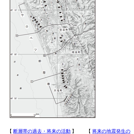
【
断層帯の過去・将来の活動
】 【
将来の地震発生の