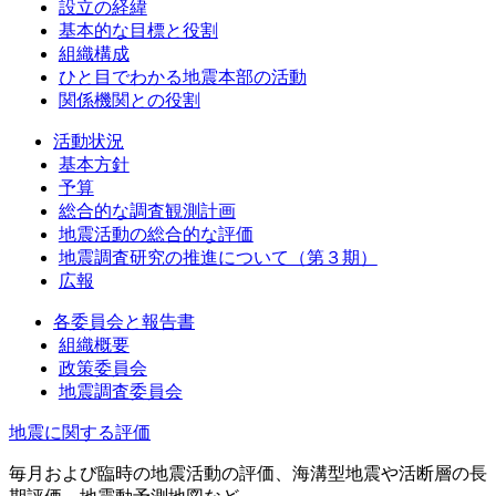
設立の経緯
基本的な目標と役割
組織構成
ひと目でわかる地震本部の活動
関係機関との役割
活動状況
基本方針
予算
総合的な調査観測計画
地震活動の総合的な評価
地震調査研究の推進について（第３期）
広報
各委員会と報告書
組織概要
政策委員会
地震調査委員会
地震に関する評価
毎月および臨時の地震活動の評価、海溝型地震や活断層の長