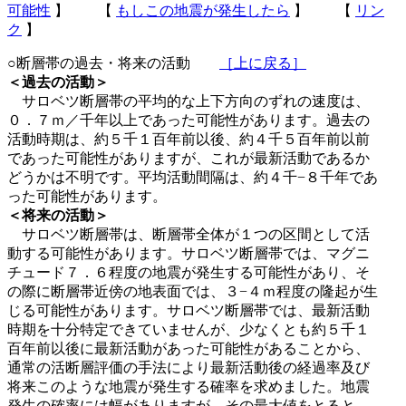
可能性
】 【
もしこの地震が発生したら
】 【
リン
ク
】
○断層帯の過去・将来の活動
［上に戻る］
＜過去の活動＞
サロベツ断層帯の平均的な上下方向のずれの速度は、
０．７ｍ／千年以上であった可能性があります。過去の
活動時期は、約５千１百年前以後、約４千５百年前以前
であった可能性がありますが、これが最新活動であるか
どうかは不明です。平均活動間隔は、約４千−８千年であ
った可能性があります。
＜将来の活動＞
サロベツ断層帯は、断層帯全体が１つの区間として活
動する可能性があります。サロベツ断層帯では、マグニ
チュード７．６程度の地震が発生する可能性があり、そ
の際に断層帯近傍の地表面では、３−４ｍ程度の隆起が生
じる可能性があります。サロベツ断層帯では、最新活動
時期を十分特定できていませんが、少なくとも約５千１
百年前以後に最新活動があった可能性があることから、
通常の活断層評価の手法により最新活動後の経過率及び
将来このような地震が発生する確率を求めました。地震
発生の確率には幅がありますが、その最大値をとると、