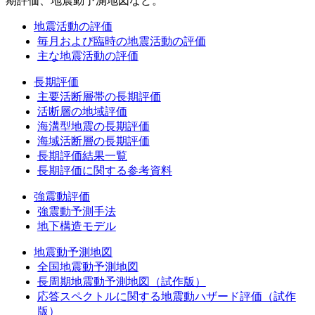
期評価、地震動予測地図など。
地震活動の評価
毎月および臨時の地震活動の評価
主な地震活動の評価
長期評価
主要活断層帯の長期評価
活断層の地域評価
海溝型地震の長期評価
海域活断層の長期評価
長期評価結果一覧
長期評価に関する参考資料
強震動評価
強震動予測手法
地下構造モデル
地震動予測地図
全国地震動予測地図
長周期地震動予測地図（試作版）
応答スペクトルに関する地震動ハザード評価（試作
版）