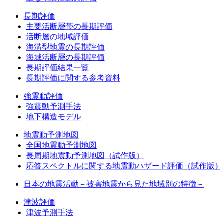
長期評価
主要活断層帯の長期評価
活断層の地域評価
海溝型地震の長期評価
海域活断層の長期評価
長期評価結果一覧
長期評価に関する参考資料
強震動評価
強震動予測手法
地下構造モデル
地震動予測地図
全国地震動予測地図
長周期地震動予測地図（試作版）
応答スペクトルに関する地震動ハザード評価（試作版
日本の地震活動－被害地震から見た地域別の特徴－
津波評価
津波予測手法