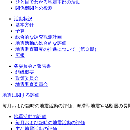
ひと目でわかる地震本部の活動
関係機関との役割
活動状況
基本方針
予算
総合的な調査観測計画
地震活動の総合的な評価
地震調査研究の推進について（第３期）
広報
各委員会と報告書
組織概要
政策委員会
地震調査委員会
地震に関する評価
毎月および臨時の地震活動の評価、海溝型地震や活断層の長
地震活動の評価
毎月および臨時の地震活動の評価
主な地震活動の評価