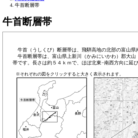
牛首断層帯
牛首断層帯
牛首（うしくび）断層帯は、飛騨高地の北部の富山県
牛首断層帯は、富山県上新川（かみにいかわ）郡大山（
帯です。長さは約５４ｋｍで、ほぼ北東−南西方向に延
※それぞれの図をクリックすると大きく表示されます。