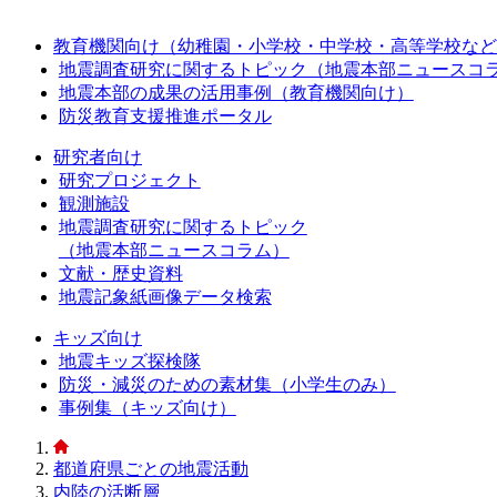
教育機関向け（幼稚園・小学校・中学校・高等学校など
地震調査研究に関するトピック（地震本部ニュースコ
地震本部の成果の活用事例（教育機関向け）
防災教育支援推進ポータル
研究者向け
研究プロジェクト
観測施設
地震調査研究に関するトピック
（地震本部ニュースコラム）
文献・歴史資料
地震記象紙画像データ検索
キッズ向け
地震キッズ探検隊
防災・減災のための素材集（小学生のみ）
事例集（キッズ向け）
都道府県ごとの地震活動
内陸の活断層