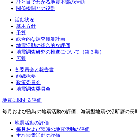
ひと目でわかる地震本部の活動
関係機関との役割
活動状況
基本方針
予算
総合的な調査観測計画
地震活動の総合的な評価
地震調査研究の推進について（第３期）
広報
各委員会と報告書
組織概要
政策委員会
地震調査委員会
地震に関する評価
毎月および臨時の地震活動の評価、海溝型地震や活断層の長
地震活動の評価
毎月および臨時の地震活動の評価
主な地震活動の評価