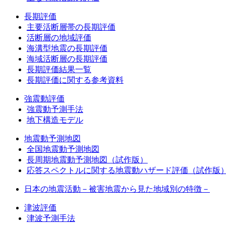
長期評価
主要活断層帯の長期評価
活断層の地域評価
海溝型地震の長期評価
海域活断層の長期評価
長期評価結果一覧
長期評価に関する参考資料
強震動評価
強震動予測手法
地下構造モデル
地震動予測地図
全国地震動予測地図
長周期地震動予測地図（試作版）
応答スペクトルに関する地震動ハザード評価（試作版
日本の地震活動－被害地震から見た地域別の特徴－
津波評価
津波予測手法