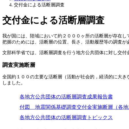
交付金による活断層調査
交付金による活断層調査
我が国には、陸域において約２０００ヶ所の活断層が存在し
把握のためには、活断層の位置、長さ、活動履歴等の調査が
文部科学省では、活断層調査を行う地方公共団体に対し交付
調査実施断層
全国約１００の主要な活断層（活動が社会的，経済的に大き
しました。
各地方公共団体の活断層調査成果報告書
付図 地震関係基礎調査交付金実施断層（各地
各地方公共団体の活断層調査トピックス