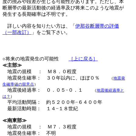
度の撓みや段差が生じる可能性があります。ただし、本
断層帯の最新活動後の経過率及び将来このような地震が
発生する長期確率は不明です。
詳しい内容を知りたい方は、「
伊那谷断層帯の評価
（一部改訂）
」をご覧下さい。
○将来の地震発生の可能性
［上に戻る］
≪主部≫
地震の規模 ： Ｍ８．０程度
地震発生確率： ３０年以内に、ほぼ０％
（
地震発
生確率値の留意点
）
地震後経過率： ０．０５−０．１
（
地震後経過率と
は？
）
平均活動間隔： 約５２００年−６４００年
最新活動時期： １４−１８世紀
≪南東部≫
地震の規模 ： Ｍ７．３程度
地震発生確率： 不明