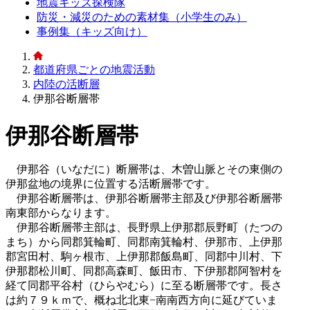
地震キッズ探検隊
防災・減災のための素材集（小学生のみ）
事例集（キッズ向け）
都道府県ごとの地震活動
内陸の活断層
伊那谷断層帯
伊那谷断層帯
伊那谷（いなだに）断層帯は、木曽山脈とその東側の
伊那盆地の境界に位置する活断層帯です。
伊那谷断層帯は、伊那谷断層帯主部及び伊那谷断層帯
南東部からなります。
伊那谷断層帯主部は、長野県上伊那郡辰野町（たつの
まち）から同郡箕輪町、同郡南箕輪村、伊那市、上伊那
郡宮田村、駒ヶ根市、上伊那郡飯島町、同郡中川村、下
伊那郡松川町、同郡高森町、飯田市、下伊那郡阿智村を
経て同郡平谷村（ひらやむら）に至る断層帯です。長さ
は約７９ｋｍで、概ね北北東−南南西方向に延びていま