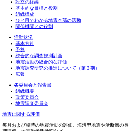
設立の経緯
基本的な目標と役割
組織構成
ひと目でわかる地震本部の活動
関係機関との役割
活動状況
基本方針
予算
総合的な調査観測計画
地震活動の総合的な評価
地震調査研究の推進について（第３期）
広報
各委員会と報告書
組織概要
政策委員会
地震調査委員会
地震に関する評価
毎月および臨時の地震活動の評価、海溝型地震や活断層の長