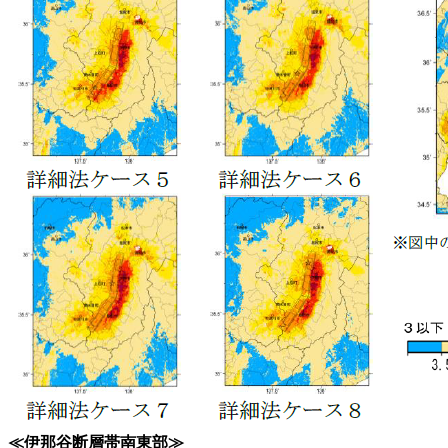
≪伊那谷断層帯南東部≫