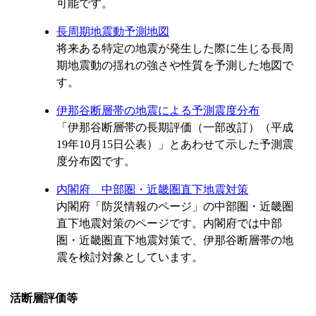
可能です。
長周期地震動予測地図
将来ある特定の地震が発生した際に生じる長周
期地震動の揺れの強さや性質を予測した地図で
す。
伊那谷断層帯の地震による予測震度分布
「伊那谷断層帯の長期評価（一部改訂）（平成
19年10月15日公表）」とあわせて示した予測震
度分布図です。
内閣府 中部圏・近畿圏直下地震対策
内閣府「防災情報のページ」の中部圏・近畿圏
直下地震対策のページです。内閣府では中部
圏・近畿圏直下地震対策で、伊那谷断層帯の地
震を検討対象としています。
活断層評価等