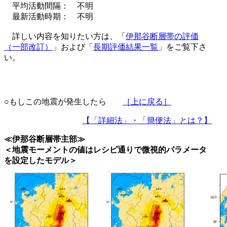
平均活動間隔： 不明
最新活動時期： 不明
詳しい内容を知りたい方は、「
伊那谷断層帯の評価
（一部改訂）
」および「
長期評価結果一覧
」をご覧下さ
い。
○もしこの地震が発生したら
［上に戻る］
【「詳細法」・「簡便法」とは？】
≪伊那谷断層帯主部≫
＜地震モーメントの値はレシピ通りで微視的パラメータ
を設定したモデル＞