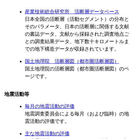
産業技術総合研究所 活断層データベース
日本全国の活断層（活動セグメント）の分布と
そのパラメータ、日本の活断層に関係する文献
の書誌データ、文献から採録された調査地点ご
との調査結果データ、地下数十キロメートルま
での地下構造データが収録されています。
国土地理院 活断層図（都市圏活断層図）
国土地理院の活断層図（都市圏活断層図）のペ
ージです。
地震活動等
毎月の地震活動の評価
地震調査委員会による毎月（および臨時）の地
震活動の評価です。
主な地震活動の評価