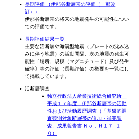
長期評価 （伊那谷断層帯の評価（一部改
訂））
伊那谷断層帯の将来の地震発生の可能性につい
ての評価です。
長期評価結果一覧
主要な活断層や海溝型地震（プレートの沈み込
みに伴う地震）の活動間隔、次の地震の発生可
能性〔場所、規模（マグニチュード）及び発生
確率〕等の評価（長期評価）の概要を一覧にし
て掲載しています。
活断層調査
独立行政法人産業技術総合研究所
平成１７年度 伊那谷断層帯の活動
性および活動履歴調査（「基盤的調
査観測対象断層帯の追加・補完調
査」成果報告書 Ｎｏ．Ｈ１７−１
０）