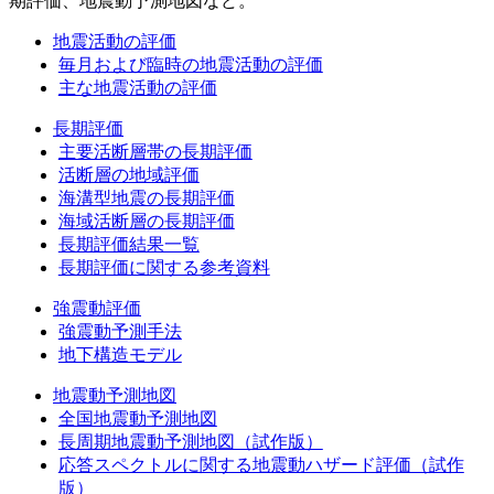
期評価、地震動予測地図など。
地震活動の評価
毎月および臨時の地震活動の評価
主な地震活動の評価
長期評価
主要活断層帯の長期評価
活断層の地域評価
海溝型地震の長期評価
海域活断層の長期評価
長期評価結果一覧
長期評価に関する参考資料
強震動評価
強震動予測手法
地下構造モデル
地震動予測地図
全国地震動予測地図
長周期地震動予測地図（試作版）
応答スペクトルに関する地震動ハザード評価（試作
版）