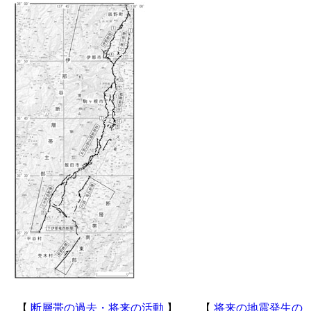
【
断層帯の過去・将来の活動
】 【
将来の地震発生の