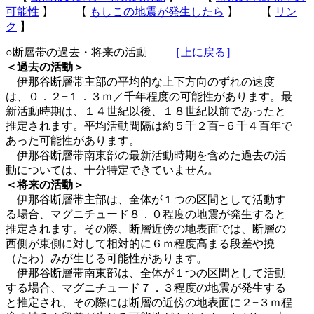
可能性
】 【
もしこの地震が発生したら
】 【
リン
ク
】
○断層帯の過去・将来の活動
［上に戻る］
＜過去の活動＞
伊那谷断層帯主部の平均的な上下方向のずれの速度
は、０．２−１．３ｍ／千年程度の可能性があります。最
新活動時期は、１４世紀以後、１８世紀以前であったと
推定されます。平均活動間隔は約５千２百−６千４百年で
あった可能性があります。
伊那谷断層帯南東部の最新活動時期を含めた過去の活
動については、十分特定できていません。
＜将来の活動＞
伊那谷断層帯主部は、全体が１つの区間として活動す
る場合、マグニチュード８．０程度の地震が発生すると
推定されます。その際、断層近傍の地表面では、断層の
西側が東側に対して相対的に６ｍ程度高まる段差や撓
（たわ）みが生じる可能性があります。
伊那谷断層帯南東部は、全体が１つの区間として活動
する場合、マグニチュード７．３程度の地震が発生する
と推定され、その際には断層の近傍の地表面に２−３ｍ程