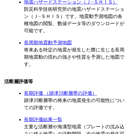
地震ハザードステーション（Ｊ−ＳＨＩＳ）
防災科学技術研究所の地震ハザードステーショ
ン（Ｊ−ＳＨＩＳ）です。地震動予測地図の各
種地図の閲覧、数値データ等のダウンロードが
可能です。
長周期地震動予測地図
将来ある特定の地震が発生した際に生じる長周
期地震動の揺れの強さや性質を予測した地図で
す。
活断層評価等
長期評価 （跡津川断層帯の評価）
跡津川断層帯の将来の地震発生の可能性につい
ての評価です。
長期評価結果一覧
主要な活断層や海溝型地震（プレートの沈み込
みに伴う地震）の活動間隔、次の地震の発生可