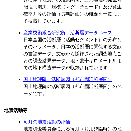
能性〔場所、規模（マグニチュード）及び発生
確率〕等の評価（長期評価）の概要を一覧にし
て掲載しています。
産業技術総合研究所 活断層データベース
日本全国の活断層（活動セグメント）の分布と
そのパラメータ、日本の活断層に関係する文献
の書誌データ、文献から採録された調査地点ご
との調査結果データ、地下数十キロメートルま
での地下構造データが収録されています。
国土地理院 活断層図（都市圏活断層図）
国土地理院の活断層図（都市圏活断層図）のペ
ージです。
地震活動等
毎月の地震活動の評価
地震調査委員会による毎月（および臨時）の地