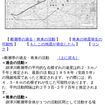
【
断層帯の過去・将来の活動
】 【
将来の地震発生の
可能性
】 【
もしこの地震が発生したら
】 【
リン
ク
】
○断層帯の過去・将来の活動
［上に戻る］
＜過去の活動＞
跡津川断層帯の平均的な右横ずれの速度は約２−３ｍ／
千年と推定され、最新の活 動は１８５８年（安政５年）
の飛越地震であったと推定されます。その際には、約
４．５−８ｍの右横ずれが生じた可能性があります。ま
た、平均活動間隔は約２千３百−２千７百年と推定されま
す。
＜将来の活動＞
跡津川断層帯全体が１つの活動区間として活動する場