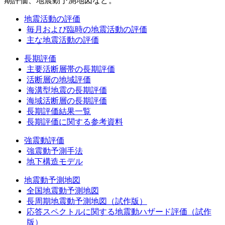
期評価、地震動予測地図など。
地震活動の評価
毎月および臨時の地震活動の評価
主な地震活動の評価
長期評価
主要活断層帯の長期評価
活断層の地域評価
海溝型地震の長期評価
海域活断層の長期評価
長期評価結果一覧
長期評価に関する参考資料
強震動評価
強震動予測手法
地下構造モデル
地震動予測地図
全国地震動予測地図
長周期地震動予測地図（試作版）
応答スペクトルに関する地震動ハザード評価（試作
版）