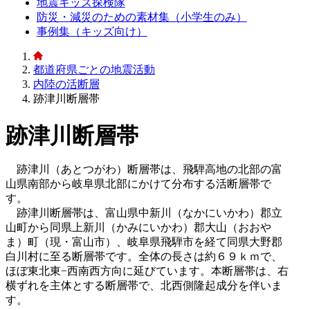
地震キッズ探検隊
防災・減災のための素材集（小学生のみ）
事例集（キッズ向け）
都道府県ごとの地震活動
内陸の活断層
跡津川断層帯
跡津川断層帯
跡津川（あとつがわ）断層帯は、飛騨高地の北部の富
山県南部から岐阜県北部にかけて分布する活断層帯で
す。
跡津川断層帯は、富山県中新川（なかにいかわ）郡立
山町から同県上新川（かみにいかわ）郡大山（おおや
ま）町（現・富山市）、岐阜県飛騨市を経て同県大野郡
白川村に至る断層帯です。全体の長さは約６９ｋｍで、
ほぼ東北東−西南西方向に延びています。本断層帯は、右
横ずれを主体とする断層帯で、北西側隆起成分を伴いま
す。