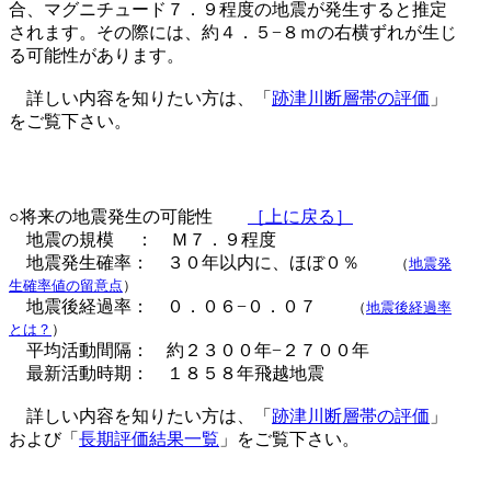
合、マグニチュード７．９程度の地震が発生すると推定
されます。その際には、約４．５−８ｍの右横ずれが生じ
る可能性があります。
詳しい内容を知りたい方は、「
跡津川断層帯の評価
」
をご覧下さい。
○将来の地震発生の可能性
［上に戻る］
地震の規模 ： Ｍ７．９程度
地震発生確率： ３０年以内に、ほぼ０％
（
地震発
生確率値の留意点
）
地震後経過率： ０．０６−０．０７
（
地震後経過率
とは？
）
平均活動間隔： 約２３００年−２７００年
最新活動時期： １８５８年飛越地震
詳しい内容を知りたい方は、「
跡津川断層帯の評価
」
および「
長期評価結果一覧
」をご覧下さい。