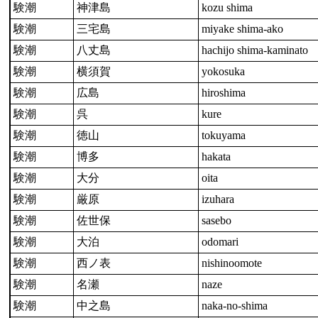
験潮
神津島
kozu shima
験潮
三宅島
miyake shima-ako
験潮
八丈島
hachijo shima-kaminato
験潮
横須賀
yokosuka
験潮
広島
hiroshima
験潮
呉
kure
験潮
徳山
tokuyama
験潮
博多
hakata
験潮
大分
oita
験潮
厳原
izuhara
験潮
佐世保
sasebo
験潮
大泊
odomari
験潮
西ノ表
nishinoomote
験潮
名瀬
naze
験潮
中之島
naka-no-shima