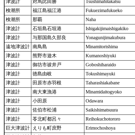
津波計
対馬比田勝
Tsushimahitakatsu
検潮所
福江島福江港
Fukuezimafukueko
検潮所
那覇
Naha
津波計
石垣島石垣港
Ishigakijimaishigakiko
津波計
与那国島久部良
Yonagunijimakubura
遠地津波計
南鳥島
Minamitorishima
津波計
熊野市遊木
Kumanoshiyuki
津波計
御坊市祓井戸
Goboshiharaido
津波計
徳島由岐
Tokushimayuki
津波計
田原市赤羽根
Taharashiakabane
津波計
南大東漁港
Minamidaitogyoko
津波計
小田原
Odawara
津波計
佐伯市松浦
Saikishimatsuura
津波計
苓北町都呂々
Reihokuchotororo
巨大津波計
えりも町庶野
Erimochoshoya