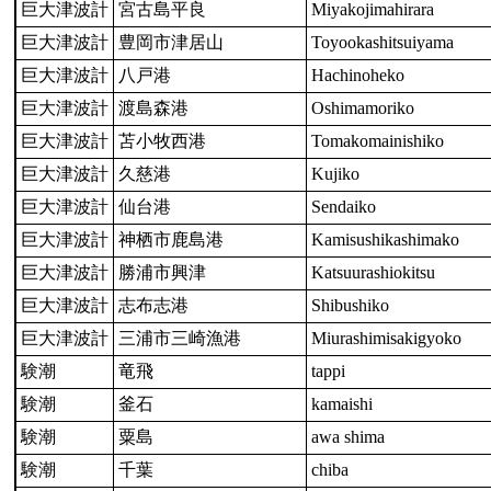
巨大津波計
宮古島平良
Miyakojimahirara
巨大津波計
豊岡市津居山
Toyookashitsuiyama
巨大津波計
八戸港
Hachinoheko
巨大津波計
渡島森港
Oshimamoriko
巨大津波計
苫小牧西港
Tomakomainishiko
巨大津波計
久慈港
Kujiko
巨大津波計
仙台港
Sendaiko
巨大津波計
神栖市鹿島港
Kamisushikashimako
巨大津波計
勝浦市興津
Katsuurashiokitsu
巨大津波計
志布志港
Shibushiko
巨大津波計
三浦市三崎漁港
Miurashimisakigyoko
験潮
竜飛
tappi
験潮
釜石
kamaishi
験潮
粟島
awa shima
験潮
千葉
chiba