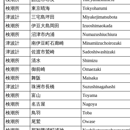
検潮所
東京晴海
Tokyoharumi
津波計
三宅島坪田
Miyakejimatsubota
検潮所
伊豆大島岡田
Izuoshimaokada
検潮所
沼津市内浦
Numazushiuchiura
津波計
南伊豆町石廊崎
Minamiizuchoirozaki
津波計
佐渡市鷲崎
Sadoshiwashizaki
検潮所
清水
Shimizu
検潮所
御前崎
Omaezaki
検潮所
舞阪
Maisaka
津波計
珠洲市長橋
Suzushinagahashi
検潮所
富山
Toyama
検潮所
名古屋
Nagoya
検潮所
鳥羽
Toba
検潮所
尾鷲
Owase