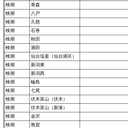
検潮
青森
検潮
八戸
検潮
久慈
検潮
石巻
検潮
秋田
検潮
酒田
検潮
仙台塩釜（仙台港区）
検潮
新潟東
検潮
新潟西
検潮
輪島
検潮
七尾
検潮
伏木富山（伏木）
検潮
伏木富山（新湊）
検潮
金沢
検潮
敦賀