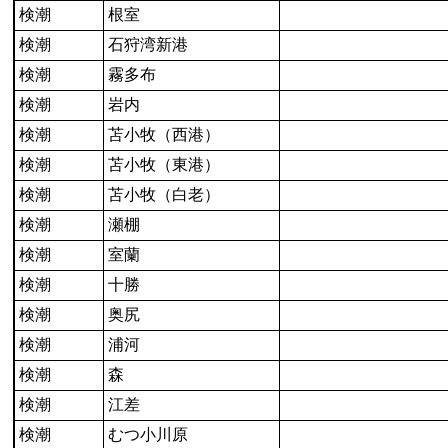
検潮
根室
検潮
石狩湾新港
検潮
霧多布
検潮
岩内
検潮
苫小牧（西港）
検潮
苫小牧（東港）
検潮
苫小牧（白老）
検潮
瀬棚
検潮
室蘭
検潮
十勝
検潮
奥尻
検潮
浦河
検潮
森
検潮
江差
検潮
むつ小川原