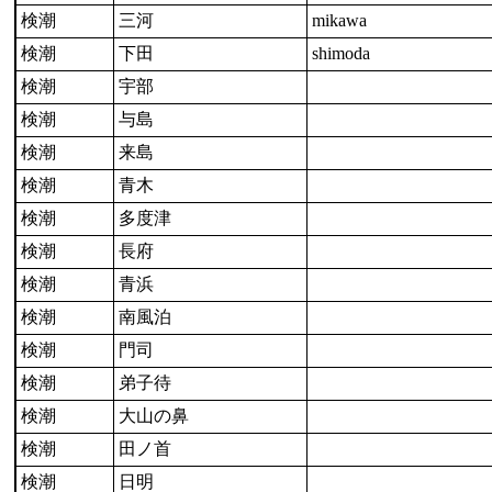
検潮
三河
mikawa
検潮
下田
shimoda
検潮
宇部
検潮
与島
検潮
来島
検潮
青木
検潮
多度津
検潮
長府
検潮
青浜
検潮
南風泊
検潮
門司
検潮
弟子待
検潮
大山の鼻
検潮
田ノ首
検潮
日明