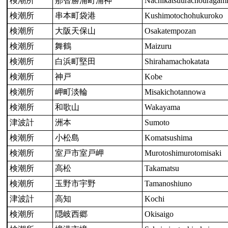
検潮所
那智勝浦町浦神
Nachikatsuurachouragam
検潮所
串本町袋港
Kushimotochohukuroko
検潮所
大阪天保山
Osakatempozan
検潮所
舞鶴
Maizuru
検潮所
白浜町堅田
Shirahamachokatata
検潮所
神戸
Kobe
検潮所
岬町淡輪
Misakichotannowa
検潮所
和歌山
Wakayama
津波計
洲本
Sumoto
検潮所
小松島
Komatsushima
検潮所
室戸市室戸岬
Murotoshimurotomisaki
検潮所
高松
Takamatsu
検潮所
玉野市宇野
Tamanoshiuno
津波計
高知
Kochi
検潮所
隠岐西郷
Okisaigo