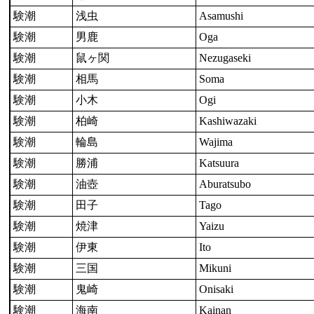
験潮
浅虫
Asamushi
験潮
男鹿
Oga
験潮
鼠ヶ関
Nezugaseki
験潮
相馬
Soma
験潮
小木
Ogi
験潮
柏崎
Kashiwazaki
験潮
輪島
Wajima
験潮
勝浦
Katsuura
験潮
油壺
Aburatsubo
験潮
田子
Tago
験潮
焼津
Yaizu
験潮
伊東
Ito
験潮
三国
Mikuni
験潮
鬼崎
Onisaki
験潮
海南
Kainan