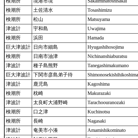
検潮所
境港市境
Sakaiminatoshisakai
検潮所
土佐清水
Tosashimizu
検潮所
松山
Matsuyama
津波計
宇和島
Uwajima
検潮所
浜田
Hamada
巨大津波計
日向市細島
Hyugashihosojima
検潮所
日南市油津
Nichinanshiaburatsu
津波計
種子島熊野
Tanegashimakumano
巨大津波計
下関市彦島弟子待
Shimonosekishihikoshima
津波計
鹿児島
Kagoshima
検潮所
枕崎
Makurazaki
津波計
太良町大浦野崎
Tarachoouranozaki
検潮所
口之津
Kuchinotsu
検潮所
長崎
Nagasaki
津波計
奄美市小湊
Amamishikominato