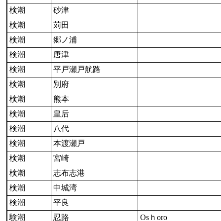
検潮
砂津
検潮
苅田
検潮
郷ノ浦
検潮
唐津
検潮
平戸瀬戸航路
検潮
別府
検潮
熊本
検潮
皇后
検潮
八代
検潮
本渡瀬戸
検潮
宮崎
検潮
志布志港
検潮
中城湾
検潮
平良
験潮
忍路
Osｈoro