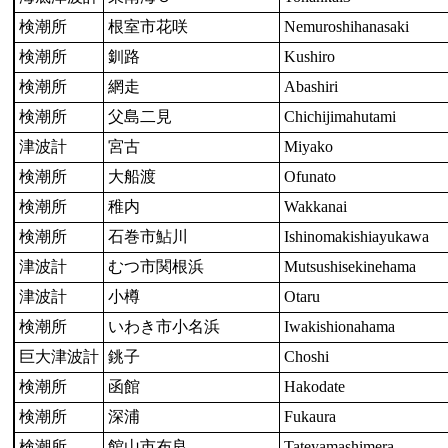
検潮所
根室市花咲
Nemuroshihanasaki
検潮所
釧路
Kushiro
検潮所
網走
Abashiri
検潮所
父島二見
Chichijimahutami
津波計
宮古
Miyako
検潮所
大船渡
Ofunato
検潮所
稚内
Wakkanai
検潮所
石巻市鮎川
Ishinomakishiayukawa
津波計
むつ市関根浜
Mutsushisekinehama
津波計
小樽
Otaru
検潮所
いわき市小名浜
Iwakishionahama
巨大津波計
銚子
Choshi
検潮所
函館
Hakodate
検潮所
深浦
Fukaura
検潮所
館山市布良
Tateyamashimera