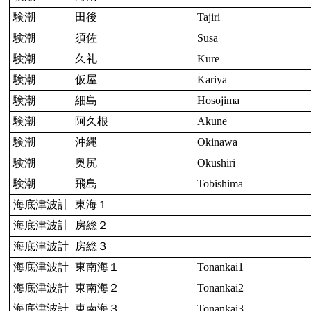
験潮
田後
Tajiri
験潮
須佐
Susa
験潮
久礼
Kure
験潮
仮屋
Kariya
験潮
細島
Hosojima
験潮
阿久根
Akune
験潮
沖縄
Okinawa
験潮
奥尻
Okushiri
験潮
飛島
Tobishima
海底津波計
東海１
海底津波計
房総２
海底津波計
房総３
海底津波計
東南海１
Tonankai1
海底津波計
東南海２
Tonankai2
海底津波計
東南海３
Tonankai3