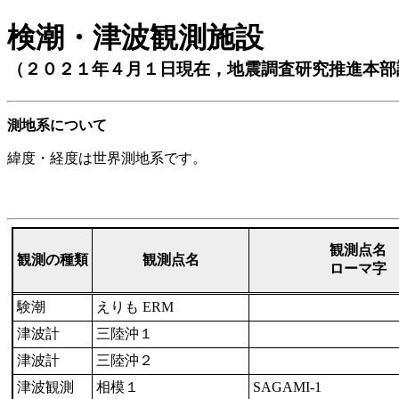
検潮・津波観測施設
（２０２１年４月１日現在，地震調査研究推進本部
測地系について
緯度・経度は世界測地系です。
観測点名
観測の種類
観測点名
ローマ字
験潮
えりも ERM
津波計
三陸沖１
津波計
三陸沖２
津波観測
相模１
SAGAMI-1